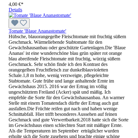
4,00 €*
Details
Tomate 'Blaue Ananastomate'
Hübsche, blauorangegelbe Fleischtomate mit fruchtig süßem
Geschmack. Wärmeliebende Stabtomate für den
Gewächshausanbau oder geschützte Gartenlagen.Die 'Blaue
Ananas' ist eine wunderschöne blau grün später rot orange
blau abreifende Fleischtomate mit fruchtig, würzig süßem
Geschmack. Sehr schön finde ich den Kontrast des
orangegelben Fruchtfleisch zur dunkelblauvioletten
Schale.1,8 m hohe, wenig verzweigte, pflegeleichte
Stabtomate. Gute frühe und lange anhaltende Ernte im
Gewächshaus 2015. 2016 war der Ertrag im völlig
ungeschütztem Freiland (Acker) spät und mäßig. Ich
empfehle die Sorte für den Gewächshausanbau. An warmer
Stelle mit einem Tomatendach dürfte der Ertrag auch gut
ausfallen.Die Früchte reifen gut nach und haben wenige
Schnittabfall. Hier trifft besonderes Aussehen auf feinen
Geschmack und gute Verwertbarkeit.2018 hatte sich die Sorte
im Gewächshaus einen schlechten Start mit mäßiger Ernte.
Als die Temperaturen im September erträglicher wurden
erholte sich die Sorte zusehens und brachte einige schöne