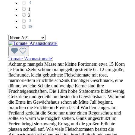
1
2
Tomate 'Ananastomate'
Achtung: mangels Masse nur kleine Portionen: etwa 15 Korn
je Portion.Sehr schöne orangegelb gestreifte 6 - 12 cm große,
flachrunde, leicht gebuchtete Fleischtomate mit rosa,
marmoriertem Fruchtfleisch.Süß fruchtiger Geschmack, eine
dünne, weiche Schale und wenige Kerne sind ihre
Fruchteigenschaften. Die 1,8m hohe Stabtomate bildet wenig
Geiztriebe und gedeiht am besten im Gewächshaus. Während
die Ernte im Gewächshaus schon ab Mitte Juli beginnt,
brauchen die Früchte im Freien fast 4 Wochen länger. Im
Freiland gedeiht die Sorte nur unter einen Regenschutz und
sollte so warm wie möglich stehen. Ganz ungeschützt im
Freien bringt sie zuwenig Ertrag und die großen Früchte
platzen schnell auf. Wie viele Fleischtomaten besitzt die
Ananastomate oft einen weit ins Fruchtfleisch reichenden