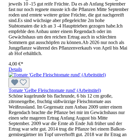
jeweils 10 -15 gut reife Früchte. Da es ab Anfang September
fast nur noch regnete musste ich die Pflanzen Mitte September
roden und erntete weitere grüne Früchte, die gut nachgereift
sind.Es sind wüchsige aber pflegeleichte 2m hohe
Stabtomaten die ich an 3 -4 Haupttrieben gezogen habe.Ich
empfehle den Anbau unter einem Regendach oder im
Gewächshaus um den reichen Ertrag auch in schlechten
Sommern gut ausschöpfen zu können.Ab 2026 nur noch als
Jungpflanze während des Pflanzenverkaufs von April bis Mai
ab Hof erhältlich.
4,00 €*
Details
Tomate 'Gelbe Fleischtomate rund' (Arbeitstitel)
Schöne kugelrunde bis flachrunde, 6 bis 12 cm große,
zitronengelbe, fruchtig süßwürzige Fleischtomate aus
Weißrussland. Im Gegensatz zum Anbau 2009 unter einem
Regendach brachte die Pflanze bei mir im Gewächshaus nur
einen sehr mageren Ertrag Anfang August bis Mitte
September. 2009 war die Ernte ab Ende Juli früher und der
Ertrag war sehr gut. 2014 trug die Pflanze bei einem Balkon­
gemüsegärtner im Topf unverhofft gut. 2018 war ihr Etrag an