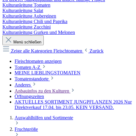
Kulturanleitung Tomaten
Kulturanleitung Salat
Kulturanleitung Auberginen
Kulturanleitung Chili und Paprika
Kulturanleitung Zucchini
Kulturanleitung Gurken und Melonen
Menü schließen
Zeige alle Kategorien
Fleischtomaten
Zurück
Fleischtomaten anzeigen
Tomaten A-Z
MEINE LIEBLINGSTOMATEN
Tomatenstandorte
Anderes
Anbauinfos zu den Kulturen
Öffnungszeiten
AKTUELLES SORTIMENT JUNGPFLANZEN 2026 Nur
Direktverkauf 17.04. bis 23.05. KEIN VERSAND.
Auswahlhilfen und Sortimente
Fruchtgröße