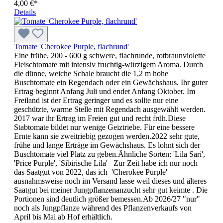
4,00 €*
Details
Tomate 'Cherokee Purple, flachrund'
Eine frühe, 200 - 600 g schwere, flachrunde, rotbraunviolette
Fleisch­­tomate mit intensiv fruch­tig-würzigem Aroma. Durch
die dünne, weiche Schale braucht die 1,2 m hohe
Buschtomate ein Regendach oder ein Gewächshaus. Ihr guter
Ertrag beginnt Anfang Juli und endet Anfang Oktober. Im
Freiland ist der Ertrag geringer und es sollte nur eine
geschützte, warme Stelle mit Regendach ausgewählt werden.
2017 war ihr Ertrag im Freien gut und recht früh.Diese
Stabtomate bildet nur wenige Geiztriebe. Für eine bessere
Ernte kann sie zweitriebig gezogen werden.2022 sehr gute,
frühe und lange Erträge im Gewächshaus. Es lohnt sich der
Buschtomate viel Platz zu geben.Ähnliche Sorten: 'Lila Sari',
'Price Purple', 'Sibirische Lila' Zur Zeit habe ich nur noch
das Saatgut von 2022, das ich 'Cherokee Purple'
ausnahmsweise noch im Versand lasse weil dieses und älteres
Saatgut bei meiner Jungpflanzenanzucht sehr gut keimte . Die
Portionen sind deutlich größer bemessen.Ab 2026/27 "nur"
noch als Jungpflanze während des Pflanzenverkaufs von
April bis Mai ab Hof erhältlich.