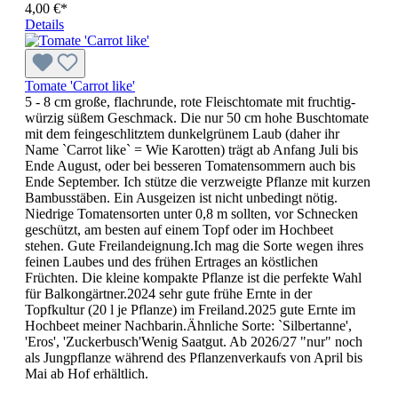
4,00 €*
Details
Tomate 'Carrot like'
5 - 8 cm große, flachrunde, rote Fleischtomate mit fruchtig-
würzig süßem Geschmack. Die nur 50 cm hohe Buschtomate
mit dem feingeschlitz­tem dunkelgrünem Laub (daher ihr
Name `Carrot like` = Wie Karotten) trägt ab Anfang Juli bis
Ende August, oder bei besseren Tomatensommern auch bis
Ende September. Ich stütze die verzweigte Pflanze mit kurzen
Bambusstäben. Ein Ausgeizen ist nicht unbedingt nötig.
Niedrige Toma­tensorten unter 0,8 m sollten, vor Schnecken
geschützt, am besten auf einem Topf oder im Hochbeet
stehen. Gute Freilandeignung.Ich mag die Sorte wegen ihres
feinen Laubes und des frühen Ertrages an köstlichen
Früchten. Die kleine kompakte Pflanze ist die perfekte Wahl
für Balkongärtner.2024 sehr gute frühe Ernte in der
Topfkultur (20 l je Pflanze) im Freiland.2025 gute Ernte im
Hochbeet meiner Nachbarin.Ähnliche Sorte: `Silbertanne',
'Eros', 'Zuckerbusch'Wenig Saatgut. Ab 2026/27 "nur" noch
als Jungpflanze während des Pflanzenverkaufs von April bis
Mai ab Hof erhältlich.