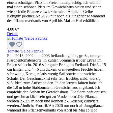
einem schattigen Platz im Freien mittelprächtig. Ich will ihr
mal einen schönen Platz im Gewächshaus bieten und sehen
wie sich die Pflanze entwickeln wird. Ähnlich: 'Gelbe
Königin' (kleiner)Ab 2026 nur noch als Jungpflanze während
des Pflanzenverkaufs von April bis Mai ab Hof erhältlich.
4,00 €*
Details
Tomate 'Gelbe Paprika'
Eine 2013, 2002 und 2003 freiland­taugliche, große, orange
Flaschen­tomatensorte. In kühlen Sommern ist der Ertrag im
Freien schlecht. 2016 sehr guter Ertrag im Freiland. Die 8 - 15
cm langen und 4 - 6 cm dicken, orangegelben Früchte haben
sehr wenig Kerne, relativ wenig Saft sowie eine weiche
Schale. Der Geschmack ist sehr fein-fruchtig, mild, würzig,
süß. Ideal zum Aufschneiden. In den letzten Jahren habe ich
die 1,8 m hohe Stabtomate im Gewächshaus angebaut. Ich
empfehle den Anbau im Gewächshaus. Die Sorte paßt optisch
und geschmacklich sehr gut zu 'Andenhorn'.Die Pflanzen
werden 2 - 2,5 m hoch und können 2 - 3-triebig kultiviert
werden.Ähnlich: 'Fonarik'Ab 2026 nur noch als Jungpflanze
während des Pflanzenverkaufs von April bis Mai ab Hof