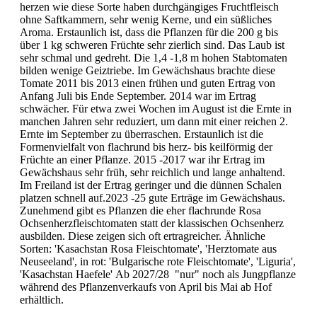
herzen wie diese Sorte haben durchgängiges Fruchtfleisch
ohne Saftkammern, sehr wenig Kerne, und ein süßliches
Aroma. Erstaun­lich ist, dass die Pflanzen für die 200 g bis
über 1 kg schweren Früchte sehr zierlich sind. Das Laub ist
sehr schmal und gedreht. Die 1,4 -1,8 m hohen Stabtomaten
bilden wenige Geiztriebe. Im Gewächshaus brachte diese
Tomate 2011 bis 2013 einen frühen und guten Ertrag von
Anfang Juli bis Ende September. 2014 war im Ertrag
schwächer. Für etwa zwei Wochen im August ist die Ernte in
manchen Jahren sehr reduziert, um dann mit einer reichen 2.
Ernte im September zu überraschen. Erstaunlich ist die
Formenvielfalt von flachrund bis herz- bis keilförmig der
Früchte an einer Pflanze. 2015 -2017 war ihr Ertrag im
Gewächshaus sehr früh, sehr reichlich und lange anhaltend.
Im Freiland ist der Ertrag geringer und die dünnen Schalen
platzen schnell auf.2023 -25 gute Erträge im Gewächshaus.
Zunehmend gibt es Pflanzen die eher flachrunde Rosa
Ochsenherzfleischtomaten statt der klassischen Ochsenherz
ausbilden. Diese zeigen sich oft ertragreicher. Ähnliche
Sorten: 'Kasachstan Rosa Fleischtomate', 'Herztomate aus
Neuseeland', in rot: 'Bulgarische rote Fleischtomate', 'Liguria',
'Kasachstan Haefele' Ab 2027/28 "nur" noch als Jungpflanze
während des Pflanzenverkaufs von April bis Mai ab Hof
erhältlich.