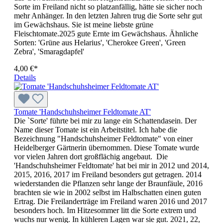
Sorte im Freiland nicht so platzanfällig, hätte sie sicher noch
mehr Anhänger. In den letzten Jahren trug die Sorte sehr gut
im Gewächshaus. Sie ist meine liebste grüne
Fleischtomate.2025 gute Ernte im Gewächshaus. Ähnliche
Sorten: 'Grüne aus Helarius', 'Cherokee Green', 'Green
Zebra', 'Smaragdapfel'
4,00 €*
Details
Tomate 'Handschuhsheimer Feldtomate AT'
Die `Sorte' führte bei mir zu lange ein Schattendasein. Der
Name dieser Tomate ist ein Arbeitstitel. Ich habe die
Bezeichnung "Handschuhsheimer Feldtomate" von einer
Heidelberger Gärtnerin übernommen. Diese Tomate wurde
vor vielen Jahren dort großflächig angebaut. Die
'Handschuhsheimer Feldtomate' hat bei mir in 2012 und 2014,
2015, 2016, 2017 im Freiland beson­ders gut getragen. 2014
wiederstanden die Pflanzen sehr lange der Braunfäule, 2016
brachten sie wie in 2002 selbst im Halbschatten einen guten
Ertrag. Die Freilanderträge im Freiland waren 2016 und 2017
besonders hoch. Im Hitzesommer litt die Sorte extrem und
wuchs nur wenig. In kühleren Lagen war sie gut. 2021, 22,