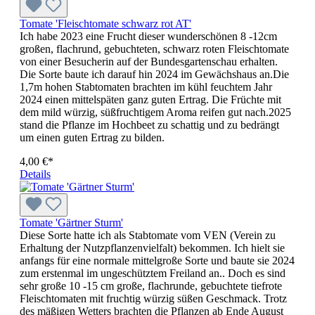
Tomate 'Fleischtomate schwarz rot AT'
Ich habe 2023 eine Frucht dieser wunderschönen 8 -12cm
großen, flachrund, gebuchteten, schwarz roten Fleischtomate
von einer Besucherin auf der Bundesgartenschau erhalten.
Die Sorte baute ich darauf hin 2024 im Gewächshaus an.Die
1,7m hohen Stabtomaten brachten im kühl feuchtem Jahr
2024 einen mittelspäten ganz guten Ertrag. Die Früchte mit
dem mild würzig, süßfruchtigem Aroma reifen gut nach.2025
stand die Pflanze im Hochbeet zu schattig und zu bedrängt
um einen guten Ertrag zu bilden.
4,00 €*
Details
Tomate 'Gärtner Sturm'
Diese Sorte hatte ich als Stabtomate vom VEN (Verein zu
Erhaltung der Nutzpflanzenvielfalt) bekommen. Ich hielt sie
anfangs für eine normale mittelgroße Sorte und baute sie 2024
zum erstenmal im ungeschütztem Freiland an.. Doch es sind
sehr große 10 -15 cm große, flachrunde, gebuchtete tiefrote
Fleischtomaten mit fruchtig würzig süßen Geschmack. Trotz
des mäßigen Wetters brachten die Pflanzen ab Ende August