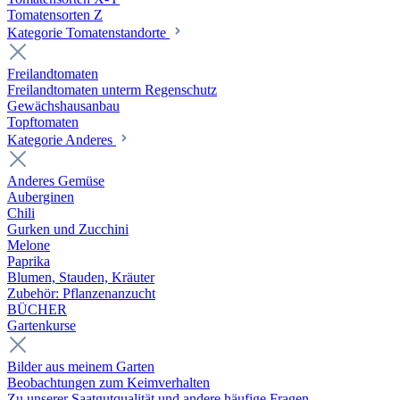
Tomatensorten Z
Kategorie Tomatenstandorte
Freilandtomaten
Freilandtomaten unterm Regenschutz
Gewächshausanbau
Topftomaten
Kategorie Anderes
Anderes Gemüse
Auberginen
Chili
Gurken und Zucchini
Melone
Paprika
Blumen, Stauden, Kräuter
Zubehör: Pflanzenanzucht
BÜCHER
Gartenkurse
Bilder aus meinem Garten
Beobachtungen zum Keimverhalten
Zu unserer Saatgutqualität und andere häufige Fragen