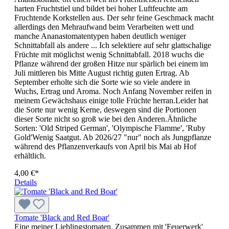
harten Fruchtstiel und bildet bei hoher Luftfeuchte am
Fruchtende Korkstellen aus. Der sehr feine Geschmack macht
allerdings den Mehraufwand beim Verarbeiten wett und
manche Ananastomatentypen haben deutlich weniger
Schnittabfall als andere ... Ich selektiere auf sehr glattschalige
Früchte mit möglichst wenig Schnittabfall. 2018 wuchs die
Pflanze während der großen Hitze nur spärlich bei einem im
Juli mittleren bis Mitte August richtig guten Ertrag. Ab
September erholte sich die Sorte wie so viele andere in
Wuchs, Ertrag und Aroma. Noch Anfang November reifen in
meinem Gewächshaus einige tolle Früchte herran.Leider hat
die Sorte nur wenig Kerne, deswegen sind die Portionen
dieser Sorte nicht so groß wie bei den Anderen.Ähnliche
Sorten: 'Old Striped German', 'Olympische Flamme', 'Ruby
Gold'Wenig Saatgut. Ab 2026/27 "nur" noch als Jungpflanze
während des Pflanzenverkaufs von April bis Mai ab Hof
erhältlich.
4,00 €*
Details
Tomate 'Black and Red Boar'
Eine meiner Lieblingstomaten. Zusammen mit 'Feuerwerk'