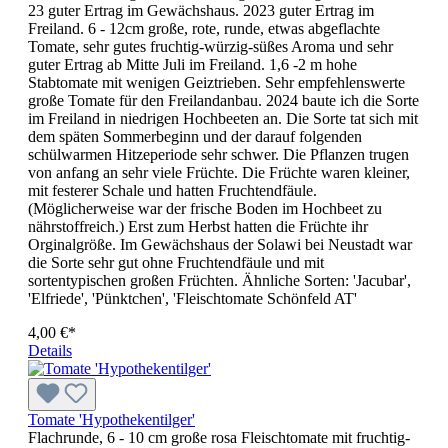
23 guter Ertrag im Gewächshaus. 2023 guter Ertrag im
Freiland. 6 - 12cm große, rote, runde, etwas abgeflachte
Tomate, sehr gutes fruchtig-würzig-süßes Aroma und sehr
guter Ertrag ab Mitte Juli im Freiland. 1,6 -2 m hohe
Stabtomate mit wenigen Geiztrieben. Sehr em­pfeh­lens­werte
große Tomate für den Freilandanbau. 2024 baute ich die Sorte
im Freiland in niedrigen Hochbeeten an. Die Sorte tat sich mit
dem späten Sommerbeginn und der darauf folgenden
schülwarmen Hitzeperiode sehr schwer. Die Pflanzen trugen
von anfang an sehr viele Früchte. Die Früchte waren kleiner,
mit festerer Schale und hatten Fruchtendfäule.
(Möglicherweise war der frische Boden im Hochbeet zu
nährstoffreich.) Erst zum Herbst hatten die Früchte ihr
Orginalgröße. Im Gewächshaus der Solawi bei Neustadt war
die Sorte sehr gut ohne Fruchtendfäule und mit
sortentypischen großen Früchten. Ähnliche Sorten: 'Jacubar',
'Elfriede', 'Pünktchen', 'Fleischtomate Schönfeld AT'
4,00 €*
Details
Tomate 'Hypothekentilger'
Flachrunde, 6 - 10 cm große rosa Fleischtomate mit fruchtig-