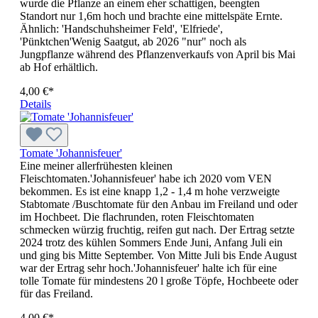
wurde die Pflanze an einem eher schattigen, beengten
Standort nur 1,6m hoch und brachte eine mittelspäte Ernte.
Ähnlich: 'Handschuhsheimer Feld', 'Elfriede',
'Pünktchen'Wenig Saatgut, ab 2026 "nur" noch als
Jungpflanze während des Pflanzenverkaufs von April bis Mai
ab Hof erhältlich.
4,00 €*
Details
Tomate 'Johannisfeuer'
Eine meiner allerfrühesten kleinen
Fleischtomaten.'Johannisfeuer' habe ich 2020 vom VEN
bekommen. Es ist eine knapp 1,2 - 1,4 m hohe verzweigte
Stabtomate /Buschtomate für den Anbau im Freiland und oder
im Hochbeet. Die flachrunden, roten Fleischtomaten
schmecken würzig fruchtig, reifen gut nach. Der Ertrag setzte
2024 trotz des kühlen Sommers Ende Juni, Anfang Juli ein
und ging bis Mitte September. Von Mitte Juli bis Ende August
war der Ertrag sehr hoch.'Johannisfeuer' halte ich für eine
tolle Tomate für mindestens 20 l große Töpfe, Hochbeete oder
für das Freiland.
4,00 €*