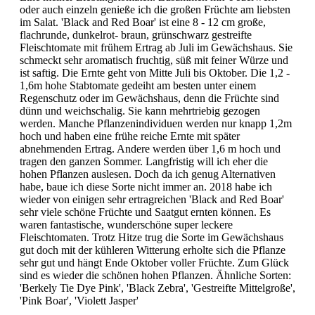
oder auch einzeln genieße ich die großen Früchte am liebsten
im Salat. 'Black and Red Boar' ist eine 8 - 12 cm große,
flachrunde, dunkelrot- braun, grünschwarz gestreifte
Fleischtomate mit frühem Ertrag ab Juli im Gewächshaus. Sie
schmeckt sehr aromatisch fruchtig, süß mit feiner Würze und
ist saftig. Die Ernte geht von Mitte Juli bis Oktober. Die 1,2 -
1,6m hohe Stab­tomate gedeiht am besten unter einem
Regenschutz oder im Gewächshaus, denn die Früchte sind
dünn und weichschalig. Sie kann mehrtriebig gezogen
werden. Manche Pflanzenindividuen werden nur knapp 1,2m
hoch und haben eine frühe reiche Ernte mit später
abnehmenden Ertrag. Andere werden über 1,6 m hoch und
tragen den ganzen Sommer. Langfristig will ich eher die
hohen Pflanzen auslesen. Doch da ich genug Alternativen
habe, baue ich diese Sorte nicht immer an. 2018 habe ich
wieder von einigen sehr ertragreichen 'Black and Red Boar'
sehr viele schöne Früchte und Saatgut ernten können. Es
waren fantastische, wunderschöne super leckere
Fleischtomaten. Trotz Hitze trug die Sorte im Gewächshaus
gut doch mit der kühleren Witterung erholte sich die Pflanze
sehr gut und hängt Ende Oktober voller Früchte. Zum Glück
sind es wieder die schönen hohen Pflanzen. Ähnliche Sorten:
'Berkely Tie Dye Pink', 'Black Zebra', 'Gestreifte Mittelgroße',
'Pink Boar', 'Violett Jasper'