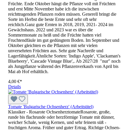
Früchte. Ende Oktober hängt die Pflanze voll mit Früchten
und erst Mitte November habe ich die inzwischen
reichttragenden Pflanzen roden müssen. Generell bringt die
Sorte im Herbst die beste Ernte und sehr oft sehr
reichlich.Ganz gute Ernten in 2018, 2019, 2021- 2024 im
Gewächshaus. 2022 und 2023 war es über die
Sommermonate zu heiß und die Früchte hatten viel
Fruchtendfäule im gut gedüngtem Boden. Im September und
Oktober gleichten es die Pflanzen mit sehr vielen
unversehrten Früchten aus. Sehr gute Nachreife und
Lagerfähigkeit.Ähnliche Sorten: 'Indigo Apple', 'Clackaman's
Bluebeery', 'Cascade Vintage Blue',. Ab 2027/28 "nur" noch
als Jungpflanze während des Pflanzenverkaufs von April bis
Mai ab Hof erhältlich.
4,00 €*
Details
Tomate 'Bulgarische Ochsenherz' (Arbeitstitel)
Klassiker - Rosarote OchsenherztomateRosarote, große,
runde bis flach­runde oder herzförmige Tomate mit dünner,
weicher Schale, wenig Kernen, und sehr feinem süß -
fruchtigen Aroma. Früher und guter Ertrag. Richtige Ochsen­