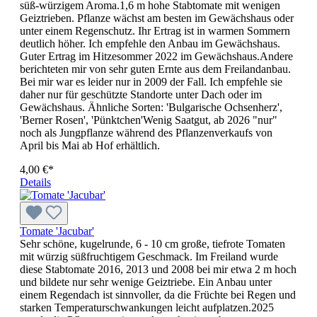
süß-würzigem Aroma.1,6 m hohe Stabtomate mit we­nigen
Geiztrieben. Pflanze wächst am besten im Gewächshaus oder
unter einem Regenschutz. Ihr Ertrag ist in warmen Sommern
deutlich höher. Ich empfehle den Anbau im Gewächshaus.
Guter Ertrag im Hitzesommer 2022 im Gewächshaus.Andere
berichteten mir von sehr guten Ernte aus dem Freilandanbau.
Bei mir war es leider nur in 2009 der Fall. Ich empfehle sie
daher nur für geschützte Standorte unter Dach oder im
Gewächshaus. Ähnliche Sorten: 'Bulgarische Ochsenherz',
'Berner Rosen', 'Pünktchen'Wenig Saatgut, ab 2026 "nur"
noch als Jungpflanze während des Pflanzenverkaufs von
April bis Mai ab Hof erhältlich.
4,00 €*
Details
Tomate 'Jacubar'
Sehr schöne, kugelrunde, 6 - 10 cm große, tiefrote Tomaten
mit würzig süßfruchtigem Geschmack. Im Freiland wurde
diese Stabtomate 2016, 2013 und 2008 bei mir etwa 2 m hoch
und bildete nur sehr wenige Geiztriebe. Ein Anbau unter
einem Regendach ist sinnvoller, da die Früchte bei Regen und
starken Temperatur­schwankungen leicht aufplatzen.2025