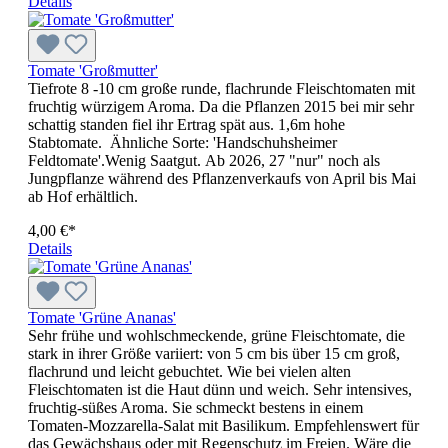
Details
Tomate 'Großmutter'
Tiefrote 8 -10 cm große runde, flachrunde Fleischtomaten mit
fruchtig würzigem Aroma. Da die Pflanzen 2015 bei mir sehr
schattig standen fiel ihr Ertrag spät aus. 1,6m hohe
Stabtomate. Ähnliche Sorte: 'Handschuhsheimer
Feldtomate'.Wenig Saatgut. Ab 2026, 27 "nur" noch als
Jungpflanze während des Pflanzenverkaufs von April bis Mai
ab Hof erhältlich.
4,00 €*
Details
Tomate 'Grüne Ananas'
Sehr frühe und wohlschmeckende, grüne Fleischtomate, die
stark in ihrer Größe variiert: von 5 cm bis über 15 cm groß,
flachrund und leicht gebuchtet. Wie bei vielen alten
Fleischtomaten ist die Haut dünn und weich. Sehr intensives,
fruchtig-süßes Aroma. Sie schmeckt bestens in einem
Tomaten-Mozzarella-Salat mit Basilikum. Empfehlenswert für
das Gewächshaus oder mit Regen­schutz im Freien. Wäre die