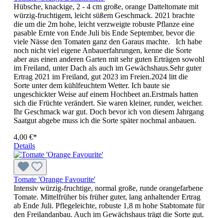
Hübsche, knackige, 2 - 4 cm große, orange Datteltomate mit
würzig-fruchtigem, leicht süßem Ge­schmack. 2021 brachte
die um die 2m hohe, leicht verzweigte robuste Pflanze eine
pasable Ernte von Ende Juli bis Ende September, bevor die
viele Nässe den Tomaten ganz den Garaus machte. Ich habe
noch nicht viel eigene Anbauerfahrungen, kenne die Sorte
aber aus einen anderen Garten mit sehr guten Erträgen sowohl
im Freiland, unter Dach als auch im Gewächshaus.Sehr guter
Ertrag 2021 im Freiland, gut 2023 im Freien.2024 litt die
Sorte unter dem kühlfeuchtem Wetter. Ich baute sie
ungeschickter Weise auf einem Hochbeet an.Erstmals hatten
sich die Früchte verändert. Sie waren kleiner, runder, weicher.
Ihr Geschmack war gut. Doch bevor ich von diesem Jahrgang
Saatgut abgebe muss ich die Sorte später nochmal anbauen.
4,00 €*
Details
Tomate 'Orange Favourite'
Intensiv würzig-fruchtige, normal große, runde orangefarbene
Tomate. Mittelfrüher bis früher guter, lang anhaltender Ertrag
ab Ende Juli. Pflegeleichte, robuste 1,8 m hohe Stabtomate für
den Freilandanbau. Auch im Gewächshaus trägt die Sorte gut.