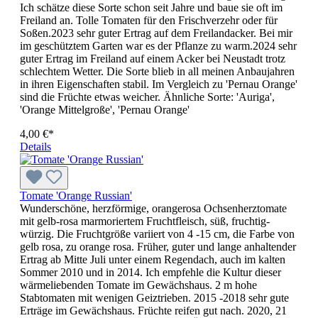
Ich schätze diese Sorte schon seit Jahre und baue sie oft im
Freiland an. Tolle Tomaten für den Frischverzehr oder für
Soßen.2023 sehr guter Ertrag auf dem Freilandacker. Bei mir
im geschütztem Garten war es der Pflanze zu warm.2024 sehr
guter Ertrag im Freiland auf einem Acker bei Neustadt trotz
schlechtem Wetter. Die Sorte blieb in all meinen Anbaujahren
in ihren Eigenschaften stabil. Im Vergleich zu 'Pernau Orange'
sind die Früchte etwas weicher. Ähnliche Sorte: 'Auriga',
'Orange Mittelgroße', 'Pernau Orange'
4,00 €*
Details
Tomate 'Orange Russian'
Wunderschöne, herzförmige, orangerosa Ochsenherztomate
mit gelb-rosa marmoriertem Frucht­fleisch, süß, fruchtig-
würzig. Die Fruchtgröße variiert von 4 -15 cm, die Farbe von
gelb rosa, zu orange rosa. Früher, guter und lange anhaltender
Ertrag ab Mitte Juli unter einem Regendach, auch im kalten
Sommer 2010 und in 2014. Ich empfehle die Kultur dieser
wärmeliebenden Tomate im Gewächshaus. 2 m hohe
Stabtomaten mit wenigen Geiz­trieben. 2015 -2018 sehr gute
Erträge im Gewächshaus. Früchte reifen gut nach. 2020, 21