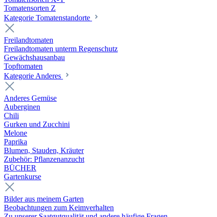
Tomatensorten Z
Kategorie Tomatenstandorte
Freilandtomaten
Freilandtomaten unterm Regenschutz
Gewächshausanbau
Topftomaten
Kategorie Anderes
Anderes Gemüse
Auberginen
Chili
Gurken und Zucchini
Melone
Paprika
Blumen, Stauden, Kräuter
Zubehör: Pflanzenanzucht
BÜCHER
Gartenkurse
Bilder aus meinem Garten
Beobachtungen zum Keimverhalten
Zu unserer Saatgutqualität und andere häufige Fragen