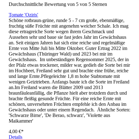
Durchschnittliche Bewertung von 5 von 5 Sternen
Tomate 'Oziris'
Schöne rotbraun-grüne, runde 5 - 7 cm große, ebenmäßige,
fruchtig süße Früchte mit angenehm weicher Schale. Ich mag
diese ertragreiche Sorte wegen ihrem Geschmack und
Aussehen sehr und baue sie fast jedes Jahr im Gewächshaus
an. Seit einigen Jahren hat sich eine reiche und regelmäßige
Ernte von Mitte Juli bis Mitte Oktober. Guter Ertrag 2022 im
Gewächshaus (Thüringer Wald) und 2023 bei mir im
Gewächshaus. Im unbeständigen Regensommer 2025, der in
der Pfalz etwas trockener, milder war, gedieh die Sorte bei mir
im Hochbeet, Freiland sehr gut und brachte eine frühe, reiche
und lange Ernte.Pflegeleichte 1,8 m hohe Stabtomate mit
wenigen Geiztrieben. Anfangs baute ich die Sorte im Freiland
an.Im Freiland waren die Blätter 2009 und 2013
braunfäuleanfällig, die Pflan­ze hielt aber trotzdem durch und
brachte fleißig gesunde Früchte. Für eine reiche Ernte mit
schönen, unversehrten Früchten empfehle ich den Anbau im
Gewächshaus oder unter einem Regendach. Ähnliche Sorten:
'Schwarze Birne', 'De Berao, schwarz', 'Violette aus
Maikammer'
4,00 €*
Details