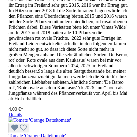
ihr Ertrag im Freiland sehr gut. 2015, 2016 war ihr Ertrag gut.
Im Hitzesommer 2018 litt die Sorte.In rauen Lagen würde ich
den Pflanzen eine Überdachung bieten.2015 und 2016 waren
bei der Sorte Pflanzen mit unterschiedlichen, oft rosafarbenen
Früchten dabei. Diese Varietäten biete ich unter 'Omas Wilde'
an. In 2017 und 2018 hatten alle 10 Pflanzen die
gewünschten rot ovale Früchte. 2022 sehr gute Erträge im
Freiland.Leider entwickelte sich die in den folgenden Jahren
nicht mehr so gut, so dass ich diese Sorte nicht mehr in
großen Mengen anbaue. Die sehr ähnlichen Sorten 'De Berao,
rot' oder 'Rote ovale aus dem Kaukasus' waren bei mir vor
allen in schwierigen Sommern 2024, 2025 im Freiland
deutlich besser.So lange die alten Saatgutbestände bei meiner
Jungpflanzenanzucht gut keimen werde ich die Sorte für ihre
zahlreichen Liebhaber anbieten.Ähnliche Sorten: 'De Bareo
rot', 'Rote ovale aus dem Kaukasus'Ab 2026 "nur" noch als
Jungpflanze während des Pflanzenverkaufs von April bis Mai
ab Hof erhältlich.
4,00 €*
Details
Tomate 'Orange Datteltomate'