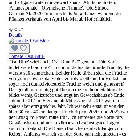
und 23 gute Ernten im Gewächshaus- Ähnliche Sorten:
'Ananastomate', 'Olympische Flamme', 'Old Striped
German'Ab 2026 "nur" noch als Jungpflanze während des
Pflanzenverkaufs von April bis Mai ab Hof erhältlich.
4,00 €*
Details
Tomate 'Osu Blue'
'Osu Blue' wird auch 'Osu Blue P20' genannt. Die Sorte
bildet viele blaurote 4 - 5 cm runde bis flachrunde Früchte, die
würzig süß schmecken. Bei der Reife färben sich die Früchte
von grün schwarzblauviolett zu rotviolettblau. Im Herbst sind
sogar noch dunkelviolettreife Früchte weich und genussreif.
Das gefällt mir richtig gut.Die um die 2m hohe Stabtomate
bildet wenig Geiztriebe und trägt im Gewächshaus ab Ende
Juli und 2017 im Freiland ab Mitte August. 2017 war ein
spätes aber ertragreiches Jahr. Ich war sehr erstaunt von den
über 30 cm- 40 cm langen Fruchtrispen. 2020 und 2023 war
der Ertrag im Freien mittelfrüh. Ich empfehle die Sorte fürs
Gewächshaus und nur in klimatisch begünstigsten Lagen
auch im Freiland. Die Blauen brauchen einfach länger zum
Reifen. Anfangs war ich von der Sorte gar nicht angetan - es