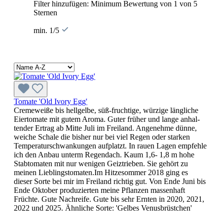
Filter hinzufügen: Minimum Bewertung von 1 von 5
Sternen
min. 1/5
Tomate 'Old Ivory Egg'
Cremeweiße bis hellgelbe, süß-fruchtige, würzige längliche
Eier­tomate mit gutem Aroma. Guter früher und lange anhal­
tender Ertrag ab Mitte Juli im Freiland. Angenehme dünne,
weiche Schale die bisher nur bei viel Regen oder starken
Temperaturschwankungen aufplatzt. In rauen Lagen empfehle
ich den Anbau unterm Regendach. Kaum 1,6- 1,8 m hohe
Stabtomaten mit nur wenigen Geiz­trieben. Sie gehört zu
meinen Lieblingstomaten.Im Hitzesommer 2018 ging es
dieser Sorte bei mir im Freiland richtig gut. Von Ende Juni bis
Ende Oktober produzierten meine Pflanzen massenhaft
Früchte. Gute Nachreife. Gute bis sehr Ernten in 2020, 2021,
2022 und 2025. Ähnliche Sorte: 'Gelbes Venus­brüstchen'