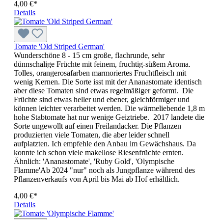
4,00 €*
Details
Tomate 'Old Striped German'
Wunderschöne 8 - 15 cm große, flachrunde, sehr
dünnschalige Früchte mit feinem, fruchtig-süßem Aroma.
Tolles, orange­rosafarben marmoriertes Fruchtfleisch mit
wenig Kernen. Die Sorte isst mit der Ananastomate iden­tisch
aber diese Tomaten sind etwas regelmäßiger geformt. Die
Früchte sind etwas heller und ebener, gleichförmiger und
können leichter verarbeitet wer­den. Die wärmeliebende 1,8 m
hohe Stabtomate hat nur wenige Geiztriebe. 2017 landete die
Sorte ungewollt auf einen Freilandacker. Die Pflanzen
produzierten viele Tomaten, die aber leider schnell
aufplatzten. Ich empfehle den Anbau im Gewächshaus. Da
konnte ich schon viele makellose Riesenfrüchte ernten.
Ähnlich: 'Ananastomate', 'Ruby Gold', 'Olympische
Flamme'Ab 2024 "nur" noch als Jungpflanze während des
Pflanzenverkaufs von April bis Mai ab Hof erhältlich.
4,00 €*
Details