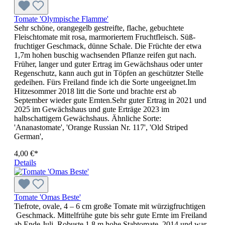
Tomate 'Olympische Flamme'
Sehr schöne, orangegelb gestreifte, flache, gebuchtete
Fleischtomate mit rosa, marmo­riertem Fruchtfleisch. Süß-
fruch­tiger Geschmack, dünne Schale. Die Früchte der etwa
1,7m hohen buschig wachsenden Pflanze reifen gut nach.
Früher, langer und guter Ertrag im Gewächs­haus oder unter
Regenschutz, kann auch gut in Töpfen an geschützter Stelle
gedeihen. Fürs Freiland finde ich die Sorte ungeeignet.Im
Hitzesommer 2018 litt die Sorte und brachte erst ab
September wieder gute Ernten.Sehr guter Ertrag in 2021 und
2025 im Gewächshaus und gute Erträge 2023 im
halbschattigem Gewächshaus. Ähnliche Sorte:
'Ananastomate', 'Orange Russian Nr. 117', 'Old Striped
German',
4,00 €*
Details
Tomate 'Omas Beste'
Tiefrote, ovale, 4 – 6 cm große Tomate mit würzigfruchtigen
Geschmack. Mittelfrühe gute bis sehr gute Ernte im Freiland
ab Ende Juli. Robuste 1,8 m hohe Stabtomate. 2014 und war