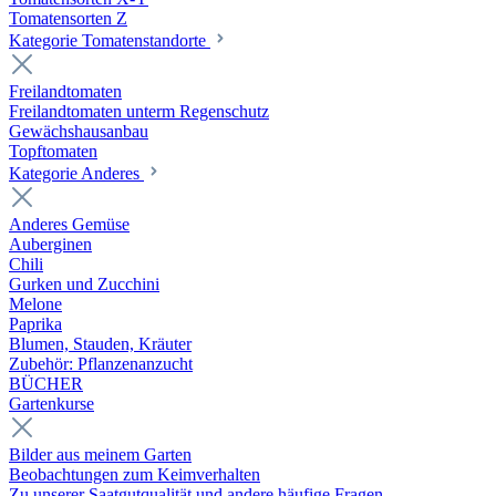
Tomatensorten Z
Kategorie Tomatenstandorte
Freilandtomaten
Freilandtomaten unterm Regenschutz
Gewächshausanbau
Topftomaten
Kategorie Anderes
Anderes Gemüse
Auberginen
Chili
Gurken und Zucchini
Melone
Paprika
Blumen, Stauden, Kräuter
Zubehör: Pflanzenanzucht
BÜCHER
Gartenkurse
Bilder aus meinem Garten
Beobachtungen zum Keimverhalten
Zu unserer Saatgutqualität und andere häufige Fragen