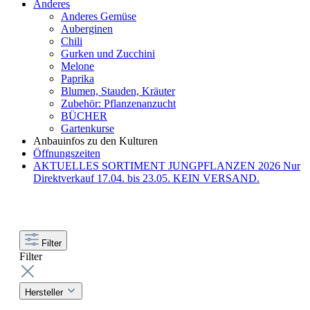
Anderes
Anderes Gemüse
Auberginen
Chili
Gurken und Zucchini
Melone
Paprika
Blumen, Stauden, Kräuter
Zubehör: Pflanzenanzucht
BÜCHER
Gartenkurse
Anbauinfos zu den Kulturen
Öffnungszeiten
AKTUELLES SORTIMENT JUNGPFLANZEN 2026 Nur
Direktverkauf 17.04. bis 23.05. KEIN VERSAND.
Filter
Filter
Hersteller