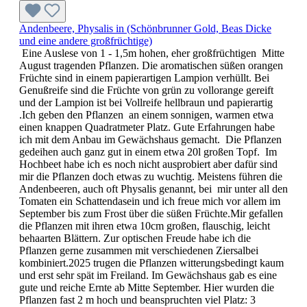
Andenbeere, Physalis in (Schönbrunner Gold, Beas Dicke
und eine andere großfrüchtige)
Eine Auslese von 1 - 1,5m hohen, eher großfrüchtigen Mitte
August tragenden Pflanzen. Die aromatischen süßen orangen
Früchte sind in einem papierartigen Lampion verhüllt. Bei
Genußreife sind die Früchte von grün zu vollorange gereift
und der Lampion ist bei Vollreife hellbraun und papierartig
.Ich geben den Pflanzen an einem sonnigen, warmen etwa
einen knappen Quadratmeter Platz. Gute Erfahrungen habe
ich mit dem Anbau im Gewächshaus gemacht. Die Pflanzen
gedeihen auch ganz gut in einem etwa 20l großen Topf. Im
Hochbeet habe ich es noch nicht ausprobiert aber dafür sind
mir die Pflanzen doch etwas zu wuchtig. Meistens führen die
Andenbeeren, auch oft Physalis genannt, bei mir unter all den
Tomaten ein Schattendasein und ich freue mich vor allem im
September bis zum Frost über die süßen Früchte.Mir gefallen
die Pflanzen mit ihren etwa 10cm großen, flauschig, leicht
behaarten Blättern. Zur optischen Freude habe ich die
Pflanzen gerne zusammen mit verschiedenen Ziersalbei
kombiniert.2025 trugen die Pflanzen witterungsbedingt kaum
und erst sehr spät im Freiland. Im Gewächshaus gab es eine
gute und reiche Ernte ab Mitte September. Hier wurden die
Pflanzen fast 2 m hoch und beanspruchten viel Platz: 3