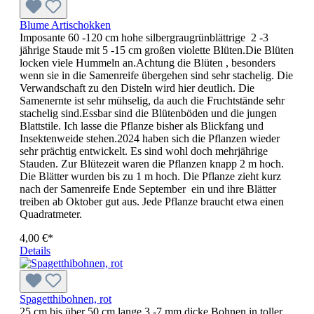
Blume Artischokken
Imposante 60 -120 cm hohe silbergraugrünblättrige 2 -3
jährige Staude mit 5 -15 cm großen violette Blüten.Die Blüten
locken viele Hummeln an.Achtung die Blüten , besonders
wenn sie in die Samenreife übergehen sind sehr stachelig. Die
Verwandschaft zu den Disteln wird hier deutlich. Die
Samenernte ist sehr mühselig, da auch die Fruchtstände sehr
stachelig sind.Essbar sind die Blütenböden und die jungen
Blattstile. Ich lasse die Pflanze bisher als Blickfang und
Insektenweide stehen.2024 haben sich die Pflanzen wieder
sehr prächtig entwickelt. Es sind wohl doch mehrjährige
Stauden. Zur Blütezeit waren die Pflanzen knapp 2 m hoch.
Die Blätter wurden bis zu 1 m hoch. Die Pflanze zieht kurz
nach der Samenreife Ende September ein und ihre Blätter
treiben ab Oktober gut aus. Jede Pflanze braucht etwa einen
Quadratmeter.
4,00 €*
Details
Spagetthibohnen, rot
25 cm bis über 50 cm lange 3 -7 mm dicke Bohnen in toller