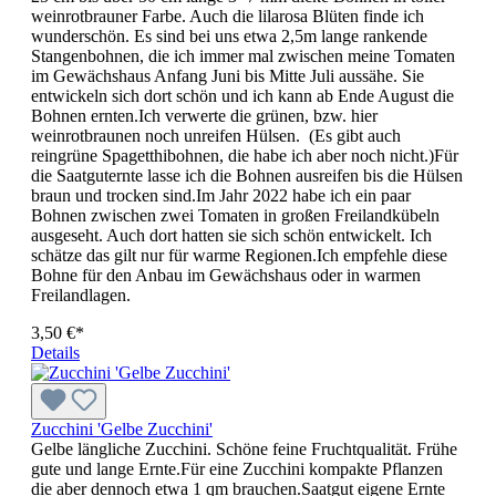
weinrotbrauner Farbe. Auch die lilarosa Blüten finde ich
wunderschön. Es sind bei uns etwa 2,5m lange rankende
Stangenbohnen, die ich immer mal zwischen meine Tomaten
im Gewächshaus Anfang Juni bis Mitte Juli aussähe. Sie
entwickeln sich dort schön und ich kann ab Ende August die
Bohnen ernten.Ich verwerte die grünen, bzw. hier
weinrotbraunen noch unreifen Hülsen. (Es gibt auch
reingrüne Spagetthibohnen, die habe ich aber noch nicht.)Für
die Saatguternte lasse ich die Bohnen ausreifen bis die Hülsen
braun und trocken sind.Im Jahr 2022 habe ich ein paar
Bohnen zwischen zwei Tomaten in großen Freilandkübeln
ausgeseht. Auch dort hatten sie sich schön entwickelt. Ich
schätze das gilt nur für warme Regionen.Ich empfehle diese
Bohne für den Anbau im Gewächshaus oder in warmen
Freilandlagen.
3,50 €*
Details
Zucchini 'Gelbe Zucchini'
Gelbe längliche Zucchini. Schöne feine Fruchtqualität. Frühe
gute und lange Ernte.Für eine Zucchini kompakte Pflanzen
die aber dennoch etwa 1 qm brauchen.Saatgut eigene Ernte