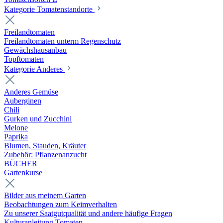
Kategorie Tomatenstandorte
Freilandtomaten
Freilandtomaten unterm Regenschutz
Gewächshausanbau
Topftomaten
Kategorie Anderes
Anderes Gemüse
Auberginen
Chili
Gurken und Zucchini
Melone
Paprika
Blumen, Stauden, Kräuter
Zubehör: Pflanzenanzucht
BÜCHER
Gartenkurse
Bilder aus meinem Garten
Beobachtungen zum Keimverhalten
Zu unserer Saatgutqualität und andere häufige Fragen
Kulturanleitung Tomaten