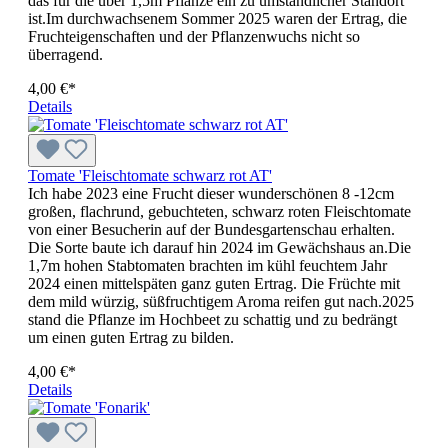
das für die über 1,5m Pflanze ein zu umständlicher Standort
ist.Im durchwachsenem Sommer 2025 waren der Ertrag, die
Fruchteigenschaften und der Pflanzenwuchs nicht so
überragend.
4,00 €*
Details
Tomate 'Fleischtomate schwarz rot AT'
Ich habe 2023 eine Frucht dieser wunderschönen 8 -12cm
großen, flachrund, gebuchteten, schwarz roten Fleischtomate
von einer Besucherin auf der Bundesgartenschau erhalten.
Die Sorte baute ich darauf hin 2024 im Gewächshaus an.Die
1,7m hohen Stabtomaten brachten im kühl feuchtem Jahr
2024 einen mittelspäten ganz guten Ertrag. Die Früchte mit
dem mild würzig, süßfruchtigem Aroma reifen gut nach.2025
stand die Pflanze im Hochbeet zu schattig und zu bedrängt
um einen guten Ertrag zu bilden.
4,00 €*
Details