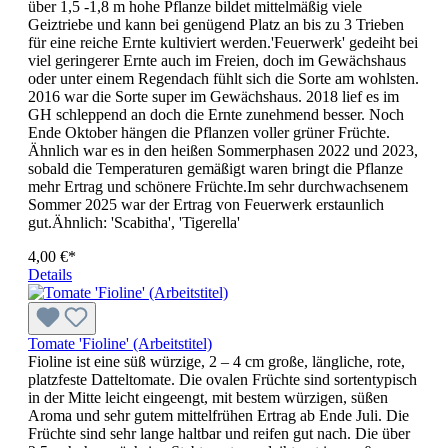
über 1,5 -1,8 m hohe Pflanze bildet mittelmäßig viele
Geiztriebe und kann bei genügend Platz an bis zu 3 Trieben
für eine reiche Ernte kultiviert werden.'Feuerwerk' gedeiht bei
viel geringerer Ernte auch im Freien, doch im Gewächshaus
oder unter einem Regendach fühlt sich die Sorte am wohlsten.
2016 war die Sorte super im Gewächshaus. 2018 lief es im
GH schleppend an doch die Ernte zunehmend besser. Noch
Ende Oktober hängen die Pflanzen voller grüner Früchte.
Ähnlich war es in den heißen Sommerphasen 2022 und 2023,
sobald die Temperaturen gemäßigt waren bringt die Pflanze
mehr Ertrag und schönere Früchte.Im sehr durchwachsenem
Sommer 2025 war der Ertrag von Feuerwerk erstaunlich
gut.Ähnlich: 'Scabitha', 'Tigerella'
4,00 €*
Details
Tomate 'Fioline' (Arbeitstitel)
Fioline ist eine süß würzige, 2 – 4 cm große, längliche, rote,
platzfeste Datteltomate. Die ovalen Früchte sind sortentypisch
in der Mitte leicht eingeengt, mit bestem wür­zi­gen, süßen
Aroma und sehr gutem mittelfrühen Ertrag ab Ende Juli. Die
Früchte sind sehr lange haltbar und reifen gut nach. Die über