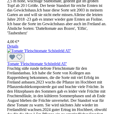
2,5 m hohe, wüchsige Stabtomate, gedeiht gut im großen
Topf ab 20 l Größe. Der beste Standort für rei­che Ernten ist
das Gewächs­haus.Ich baue diese Sorte seit 2003 in meinem
Garten an und will sie nicht mehr missen.Alleine die letzten
Jahre 2018 -23 gab es immer wieder gute Ernten an Fioline.
Ich baue die Sorte im Gewächshaus aber auch im Freiland an.
Ähnliche Sorten: 'Datteltomate aus Bozen', 'Elfin',
'Taubenherz'
4,00 €*
Details
Tomate 'Fleischtomate Schönfeld AT'
Fruchtig süße runde tiefrote Fleischtomate für den
Freilandanbau. Ich habe die Sorte von Kollegen aus
Ruppertsberg bekommen, die die Sorte mit viel Erfolg im
Freiland anbauen.2023 wuchs die Pflanze im Hochbeet mit
Pflanzenkohlekomposterde gut und brachte viele Früchte. In
den Hitzephasen des Sommers gab es leider viele Früchte mit
Fruchtendfäule, in den kühleren Sommerphasen und ab Ende
August blieben die Früchte unversehrt. Der Standort war für
diese Tomate zu warm. Sie wird nächstes Jahr wieder im
Freilandfeld wachsen.2024 guter Ertrag im Hochbeet, obwohl