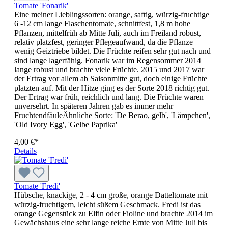
Tomate 'Fonarik'
Eine meiner Lieblingssorten: orange, saftig, würzig-fruchtige
6 -12 cm lange Flaschentomate, schnittfest, 1,8 m hohe
Pflanzen, mittelfrüh ab Mitte Juli, auch im Freiland robust,
relativ platzfest, geringer Pflegeaufwand, da die Pflanze
wenig Geiztriebe bildet. Die Früchte reifen sehr gut nach und
sind lange lagerfähig. Fonarik war im Regensommer 2014
lange robust und brachte viele Früchte. 2015 und 2017 war
der Ertrag vor allem ab Saisonmitte gut, doch einige Früchte
platzten auf. Mit der Hitze ging es der Sorte 2018 richtig gut.
Der Ertrag war früh, reichlich und lang. Die Früchte waren
unversehrt. In späteren Jahren gab es immer mehr
FruchtendfäuleÄhnliche Sorte: 'De Berao, gelb', 'Lämpchen',
'Old Ivory Egg', 'Gelbe Paprika'
4,00 €*
Details
Tomate 'Fredi'
Hübsche, knackige, 2 - 4 cm große, orange Datteltomate mit
würzig-fruchtigem, leicht süßem Ge­schmack. Fredi ist das
orange Gegenstück zu Elfin oder Fioline und brachte 2014 im
Gewächs­haus eine sehr lange reiche Ernte von Mitte Juli bis