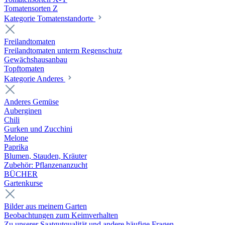
Tomatensorten Z
Kategorie Tomatenstandorte
Freilandtomaten
Freilandtomaten unterm Regenschutz
Gewächshausanbau
Topftomaten
Kategorie Anderes
Anderes Gemüse
Auberginen
Chili
Gurken und Zucchini
Melone
Paprika
Blumen, Stauden, Kräuter
Zubehör: Pflanzenanzucht
BÜCHER
Gartenkurse
Bilder aus meinem Garten
Beobachtungen zum Keimverhalten
Zu unserer Saatgutqualität und andere häufige Fragen