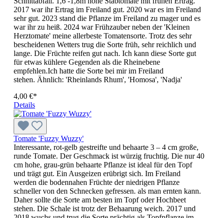
Schnittabfall. 1,6 -1,8m hohe Stabtomate mit frühen Ertrag.
2017 war ihr Ertrag im Freiland gut. 2020 war es im Freiland
sehr gut. 2023 stand die Pflanze im Freiland zu mager und es
war ihr zu heiß. 2024 war Frühzauber neben der 'Kleinen
Herztomate' meine allerbeste Tomatensorte. Trotz des sehr
bescheidenen Wetters trug die Sorte früh, sehr reichlich und
lange. Die Früchte reifen gut nach. Ich kann diese Sorte gut
für etwas kühlere Gegenden als die Rheinebene
empfehlen.Ich hatte die Sorte bei mir im Freiland
stehen. Ähnlich: 'Rheinlands Rhum', 'Homosa', 'Nadja'
4,00 €*
Details
Tomate 'Fuzzy Wuzzy'
Interessante, rot-gelb gestreifte und behaarte 3 – 4 cm große,
runde Tomate. Der Geschmack ist würzig fruchtig. Die nur 40
cm hohe, grau-grün behaarte Pflanze ist ideal für den Topf
und trägt gut. Ein Ausgeizen erübrigt sich. Im Freiland
werden die boden­na­hen Früchte der niedrigen Pflan­ze
schneller von den Schnecken gefres­sen. als man ernten kann.
Daher sollte die Sorte am besten im Topf oder Hochbeet
stehen. Die Schale ist trotz der Behaarung weich. 2017 und
2018 wuchs und trug die Sorte prächtig als Topfpflanze im