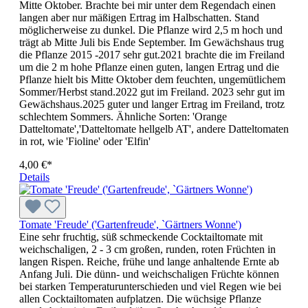
Mitte Oktober. Brachte bei mir unter dem Regen­dach einen
langen aber nur mäßi­gen Ertrag im Halbschatten. Stand
möglicherweise zu dunkel. Die Pflanze wird 2,5 m hoch und
trägt ab Mitte Juli bis Ende September. Im Gewächshaus trug
die Pflanze 2015 -2017 sehr gut.2021 brachte die im Freiland
um die 2 m hohe Pflanze einen guten, langen Ertrag und die
Pflanze hielt bis Mitte Oktober dem feuchten, ungemütlichem
Sommer/Herbst stand.2022 gut im Freiland. 2023 sehr gut im
Gewächshaus.2025 guter und langer Ertrag im Freiland, trotz
schlechtem Sommers. Ähnliche Sorten: 'Orange
Datteltomate','Datteltomate hellgelb AT', andere Dattel­to­ma­ten
in rot, wie 'Fioline' oder 'Elfin'
4,00 €*
Details
Tomate 'Freude' ('Gartenfreude', `Gärtners Wonne')
Eine sehr fruchtig, süß schmeckende Cocktailtomate mit
weichschaligen, 2 - 3 cm großen, runden, roten Früchten in
langen Rispen. Reiche, frühe und lange anhaltende Ernte ab
Anfang Juli. Die dünn- und weichschaligen Früchte können
bei starken Temperaturunterschieden und viel Regen wie bei
allen Cocktailtomaten aufplatzen. Die wüchsige Pflanze