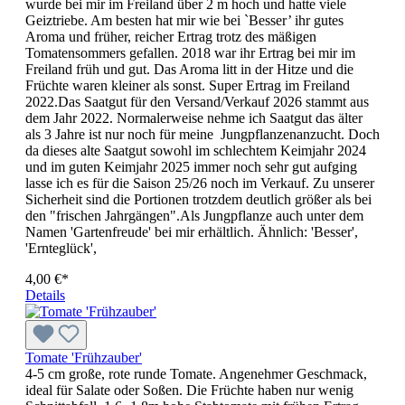
wurde bei mir im Freiland über 2 m hoch und hatte viele
Geiztriebe. Am besten hat mir wie bei `Besser’ ihr gutes
Aroma und früher, reicher Ertrag trotz des mäßigen
Tomatensommers gefallen. 2018 war ihr Ertrag bei mir im
Freiland früh und gut. Das Aroma litt in der Hitze und die
Früchte waren kleiner als sonst. Super Ertrag im Freiland
2022.Das Saatgut für den Versand/Verkauf 2026 stammt aus
dem Jahr 2022. Normalerweise nehme ich Saatgut das älter
als 3 Jahre ist nur noch für meine Jungpflanzenanzucht. Doch
da dieses alte Saatgut sowohl im schlechtem Keimjahr 2024
und im guten Keimjahr 2025 immer noch sehr gut aufging
lasse ich es für die Saison 25/26 noch im Verkauf. Zu unserer
Sicherheit sind die Portionen trotzdem deutlich größer als bei
den "frischen Jahrgängen".Als Jungpflanze auch unter dem
Namen 'Gartenfreude' bei mir erhältlich. Ähnlich: 'Besser',
'Ernteglück',
4,00 €*
Details
Tomate 'Frühzauber'
4-5 cm große, rote runde Tomate. Angenehmer Geschmack,
ideal für Salate oder Soßen. Die Früchte haben nur wenig