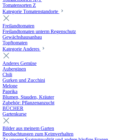
Tomatensorten Z
Kategorie Tomatenstandorte
Freilandtomaten
Freilandtomaten unterm Regenschutz
Gewächshausanbau
Topftomaten
Kategorie Anderes
Anderes Gemüse
Auberginen
Chili
Gurken und Zucchini
Melone
Paprika
Blumen, Stauden, Kräuter
Zubehör: Pflanzenanzucht
BÜCHER
Gartenkurse
Bilder aus meinem Garten
Beobachtungen zum Keimverhalten
Zu unserer Saatgutqualität und andere häufige Fragen