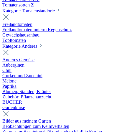
Tomatensorten Z
Kategorie Tomatenstandorte
Freilandtomaten
Freilandtomaten unterm Regenschutz
Gewächshausanbau
Topftomaten
Kategorie Anderes
Anderes Gemüse
Auberginen
Chili
Gurken und Zucchini
Melone
Paprika
Blumen, Stauden, Kräuter
Zubehör: Pflanzenanzucht
BÜCHER
Gartenkurse
Bilder aus meinem Garten
Beobachtungen zum Keimverhalten
Zu unserer Saatgutqualität und andere häufige Fragen