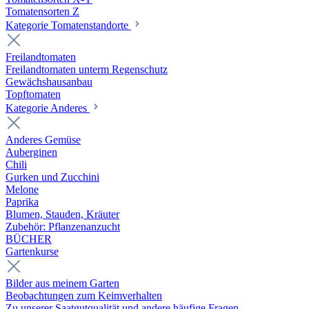
Tomatensorten Z
Kategorie Tomatenstandorte
Freilandtomaten
Freilandtomaten unterm Regenschutz
Gewächshausanbau
Topftomaten
Kategorie Anderes
Anderes Gemüse
Auberginen
Chili
Gurken und Zucchini
Melone
Paprika
Blumen, Stauden, Kräuter
Zubehör: Pflanzenanzucht
BÜCHER
Gartenkurse
Bilder aus meinem Garten
Beobachtungen zum Keimverhalten
Zu unserer Saatgutqualität und andere häufige Fragen