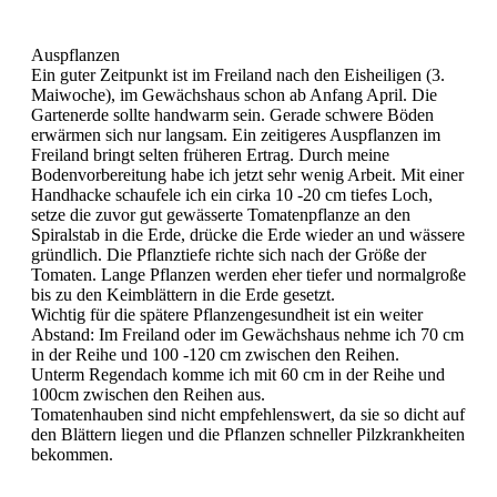
Auspflanzen
Ein guter Zeitpunkt ist im Freiland nach den Eisheiligen (3.
Maiwoche), im Gewächshaus schon ab Anfang April. Die
Gartenerde sollte handwarm sein. Gerade schwere Böden
erwärmen sich nur langsam. Ein zeitigeres Auspflanzen im
Freiland bringt selten früheren Ertrag. Durch meine
Bodenvorbereitung habe ich jetzt sehr wenig Arbeit. Mit einer
Handhacke schaufele ich ein cirka 10 -20 cm tiefes Loch,
setze die zuvor gut gewässerte Tomatenpflanze an den
Spiralstab in die Erde, drücke die Erde wieder an und wässere
gründlich. Die Pflanztiefe richte sich nach der Größe der
Tomaten. Lange Pflanzen werden eher tiefer und normalgroße
bis zu den Keimblättern in die Erde gesetzt.
Wichtig für die spätere Pflanzengesundheit ist ein weiter
Abstand: Im Freiland oder im Gewächshaus nehme ich 70 cm
in der Reihe und 100 -120 cm zwischen den Reihen.
Unterm Regendach komme ich mit 60 cm in der Reihe und
100cm zwischen den Reihen aus.
Tomatenhauben sind nicht empfehlenswert, da sie so dicht auf
den Blättern liegen und die Pflanzen schneller Pilzkrankheiten
bekommen.