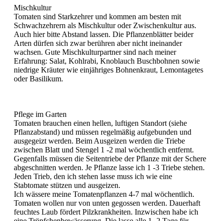
Mischkultur
Tomaten sind Starkzehrer und kommen am besten mit
Schwachzehrern als Mischkultur oder Zwischenkultur aus.
Auch hier bitte Abstand lassen. Die Pflanzenblätter beider
Arten dürfen sich zwar berühren aber nicht ineinander
wachsen. Gute Mischkulturpartner sind nach meiner
Erfahrung: Salat, Kohlrabi, Knoblauch Buschbohnen sowie
niedrige Kräuter wie einjähriges Bohnenkraut, Lemontagetes
oder Basilikum.
Pflege im Garten
Tomaten brauchen einen hellen, luftigen Standort (siehe
Pflanzabstand) und müssen regelmäßig aufgebunden und
ausgegeizt werden. Beim Ausgeizen werden die Triebe
zwischen Blatt und Stengel 1 -2 mal wöchentlich entfernt.
Gegenfalls müssen die Seitentriebe der Pflanze mit der Schere
abgeschnitten werden. Je Pflanze lasse ich 1 -3 Triebe stehen.
Jeden Trieb, den ich stehen lasse muss ich wie eine
Stabtomate stützen und ausgeizen.
Ich wässere meine Tomatenpflanzen 4-7 mal wöchentlich.
Tomaten wollen nur von unten gegossen werden. Dauerhaft
feuchtes Laub fördert Pilzkrankheiten. Inzwischen habe ich
eine Tröpfchenbewässerung. Die lasse alle 1 -2 Tage für