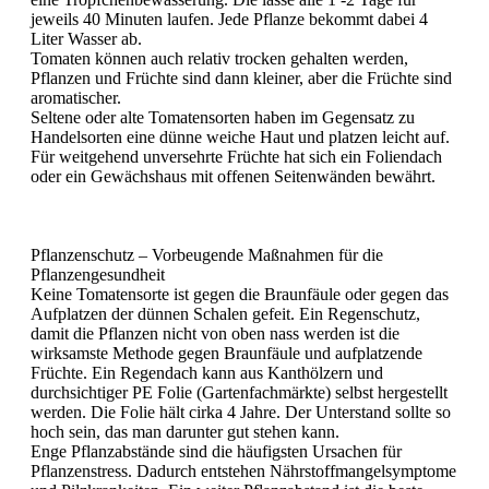
jeweils 40 Minuten laufen. Jede Pflanze bekommt dabei 4
Liter Wasser ab.
Tomaten können auch relativ trocken gehalten werden,
Pflanzen und Früchte sind dann kleiner, aber die Früchte sind
aromatischer.
Seltene oder alte Tomatensorten haben im Gegensatz zu
Handelsorten eine dünne weiche Haut und platzen leicht auf.
Für weitgehend unversehrte Früchte hat sich ein Foliendach
oder ein Gewächshaus mit offenen Seitenwänden bewährt.
Pflanzenschutz – Vorbeugende Maßnahmen für die
Pflanzengesundheit
Keine Tomatensorte ist gegen die Braunfäule oder gegen das
Aufplatzen der dünnen Schalen gefeit. Ein Regenschutz,
damit die Pflanzen nicht von oben nass werden ist die
wirksamste Methode gegen Braunfäule und aufplatzende
Früchte. Ein Regendach kann aus Kanthölzern und
durchsichtiger PE Folie (Gartenfachmärkte) selbst hergestellt
werden. Die Folie hält cirka 4 Jahre. Der Unterstand sollte so
hoch sein, das man darunter gut stehen kann.
Enge Pflanzabstände sind die häufigsten Ursachen für
Pflanzenstress. Dadurch entstehen Nährstoffmangelsymptome