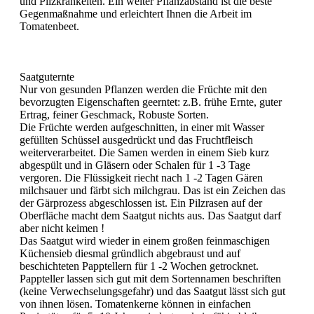
und Pilzkrankeiten. Ein weiter Pflanzabstand ist die beste
Gegenmaßnahme und erleichtert Ihnen die Arbeit im
Tomatenbeet.
Saatguternte
Nur von gesunden Pflanzen werden die Früchte mit den
bevorzugten Eigenschaften geerntet: z.B. frühe Ernte, guter
Ertrag, feiner Geschmack, Robuste Sorten.
Die Früchte werden aufgeschnitten, in einer mit Wasser
gefüllten Schüssel ausgedrückt und das Fruchtfleisch
weiterverarbeitet. Die Samen werden in einem Sieb kurz
abgespült und in Gläsern oder Schalen für 1 -3 Tage
vergoren. Die Flüssigkeit riecht nach 1 -2 Tagen Gären
milchsauer und färbt sich milchgrau. Das ist ein Zeichen das
der Gärprozess abgeschlossen ist. Ein Pilzrasen auf der
Oberfläche macht dem Saatgut nichts aus. Das Saatgut darf
aber nicht keimen !
Das Saatgut wird wieder in einem großen feinmaschigen
Küchensieb diesmal gründlich abgebraust und auf
beschichteten Papptellern für 1 -2 Wochen getrocknet.
Pappteller lassen sich gut mit dem Sortennamen beschriften
(keine Verwechselungsgefahr) und das Saatgut lässt sich gut
von ihnen lösen. Tomatenkerne können in einfachen