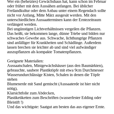
Wer ein (beheiztes) Gewächshaus hat, kann schon im Februar
oder früher mit dem Aussähen anfangen. Bei üblicher
Freilandkultur oder dem Anbau unter einem Regendach sollte
nicht vor Anfang, Mitte März ausgesät werden. Mit den
unterschiedlichen Aussaatterminen kann der Erntezeitraum
verlängert werden.
Bei ungünstigen Lichtverhältnissen vergeilen die Pflanzen.
Das heißt, sie bekommen lange, dünne Triebe und bilden nur
schwaches Gewebe aus. Schwache, lichthungrige Pflanzen
sind anfälliger für Krankheiten und Schädlinge. Außerdem
lassen brechen sie leichter ab und sind viel aufwändiger
auszupflanzen als kompakte Tomatenpflanzen.
Geeignete Materialien:
Aussaatschalen, Minigewächshäuser (aus den Baumärkten),
gebrauchte, saubere Plastiktöpfe mit etwa 9cm Durchmesser
Wasserundurchlässige Kisten, Schalen in denen die Töpfe
stehen
Blumenerde mit Sand gemischt (Aussaaterde ist hier nicht
nötig),
Klarsichtfolie zum Abdecken,
Plastiketiketten zum Beschriften (wasserfester Edding oder
Bleistift !)
Und das wichtigste: Saatgut am besten das aus eigener Ernte.