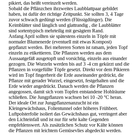
pikiert, das heißt vereinzelt werden.
Sobald die Pflänzchen ihrzweites Laubblattpaar gebildet
haben, ist dafür der richtige Zeitpunkt. Sie sollten 3, 4 Tage
zuvor schwach gedüngt werden (Flüssigdünger). Die
Keimblätter sind länglich und glattrandig , die Laubblätter
sind sortentypisch mehrteilig mit gesägtem Rand.
Anfang April sollten sie spätestens einzeln in Töpfe mit
normaler Blumenerde (eventuell mit etwas Kompost)
gepflanzt werden. Bei mehreren Sorten ist ratsam, jeden Topf
einzeln zu etikettieren. Die Pflanzen werden aus dem
Aussaatgefäß ausgetopft und vorsichtig, einzeln aus einander
gezogen. Die Wurzeln werden bis auf 3 -4 cm gekürzt und die
Pflanzen in vorgefüllte Töpfe gesetzt. Direkt vor dem Pikieren
wird im Topf fingerbreit die Erde auseinander gedrückt, die
Pflanze mit gerader Wurzel, eingesetzt, festgehalten und die
Erde wieder angedrückt. Danach werden die Pflanzen
angegossen, damit sich vom Topfen entstandene Hohlräume
schließen. Die Jungpflanzen wachsen bei 10 -20 °C heran.
Der ideale Ort zur Jungpflanzenanzucht ist ein
Kleingewächshaus, Folientunnel oder höheres Frühbeet.
Luftpolsterfolie isoliert das Gewächshaus gut, verringert aber
den Lichteinfall und ist nur für sehr kalte Gegenden
empfehlenswert. Als zusätzlichen Schutz vor Kälte können
die Pflanzen mit leichtem Gemüsevlies abgedeckt werden.