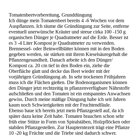
Tomatenbeetvorbereitung, Grunddüngung
Ich dünge mein Tomatenbeet bereits 4 -6 Wochen vor dem
Auspflanzen. Ich räume die Gründüngung zur Seite, entferne
eventuell unerwünsche Kräuter und streue cirka 100 -150 g
organischen Dünger je Quadratmeter auf die Erde. Besser ist
es 3 -4 Liter Kompost je Quadratmeter zu verwenden.
Brennessel- oder Beinwellblätter können mit in den Boden
gegeben werden, sie stärken mit ihrem Kieselsäuregehalt die
Pflanzengesundheit. Danach arbeite ich den Dünger/
Kompost ca. 20 cm tief in den Boden ein, ziehe die
Oberfläche glatt und decke das Beet wieder mit der
vorjährigen Gründüngung ab. In sehr trockenen Frühjahren
muss ich die Flächen gießen. Die Bodenorganismen können
den Dünger jetzt rechtzeitig in pflanzenverfügbare Nährstoffe
aufschließen und den Tomaten ist ein entspanntes Anwachsen
gewiss. Durch meine mäßige Düngung habe ich seit Jahren
kaum noch Schwierigkeiten mit der Fruchtendfäule.
Ebenso baue ich bereits jetzt mein Pflanzgestell auf, da ich
später dazu keine Zeit habe. Tomaten brauchen schon sehr
früh eine Stütze in Form von Spiralstäben, Holzpflöcken oder
stabilen Pflanzgestellen. Zur Haupterntezeit trägt eine Pflanze
10 -20 kg Früchte und die Triebe sind dadurch schwer.