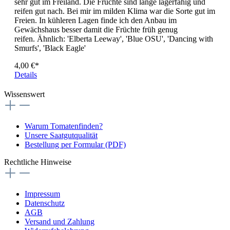
sehr gut im Freiland. Die Früchte sind lange lagerfähig und
reifen gut nach. Bei mir im milden Klima war die Sorte gut im
Freien. In kühleren Lagen finde ich den Anbau im
Gewächshaus besser damit die Früchte früh genug
reifen. Ähnlich: 'Elberta Leeway', 'Blue OSU', 'Dancing with
Smurfs', 'Black Eagle'
4,00 €*
Details
Wissenswert
Warum Tomatenfinden?
Unsere Saatgutqualität
Bestellung per Formular (PDF)
Rechtliche Hinweise
Impressum
Datenschutz
AGB
Versand und Zahlung