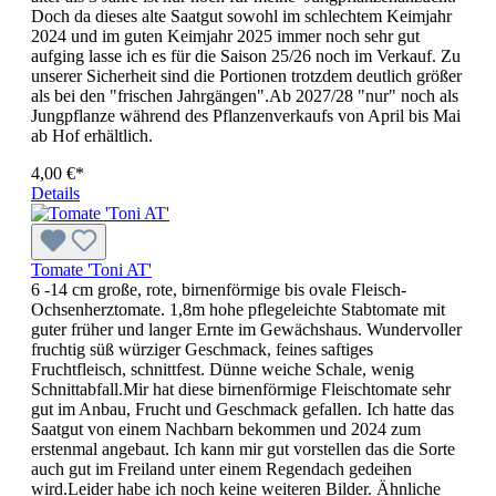
Doch da dieses alte Saatgut sowohl im schlechtem Keimjahr
2024 und im guten Keimjahr 2025 immer noch sehr gut
aufging lasse ich es für die Saison 25/26 noch im Verkauf. Zu
unserer Sicherheit sind die Portionen trotzdem deutlich größer
als bei den "frischen Jahrgängen".Ab 2027/28 "nur" noch als
Jungpflanze während des Pflanzenverkaufs von April bis Mai
ab Hof erhältlich.
4,00 €*
Details
Tomate 'Toni AT'
6 -14 cm große, rote, birnenförmige bis ovale Fleisch-
Ochsenherztomate. 1,8m hohe pflegeleichte Stabtomate mit
guter früher und langer Ernte im Gewächshaus. Wundervoller
fruchtig süß würziger Geschmack, feines saftiges
Fruchtfleisch, schnittfest. Dünne weiche Schale, wenig
Schnittabfall.Mir hat diese birnenförmige Fleischtomate sehr
gut im Anbau, Frucht und Geschmack gefallen. Ich hatte das
Saatgut von einem Nachbarn bekommen und 2024 zum
erstenmal angebaut. Ich kann mir gut vorstellen das die Sorte
auch gut im Freiland unter einem Regendach gedeihen
wird.Leider habe ich noch keine weiteren Bilder. Ähnliche