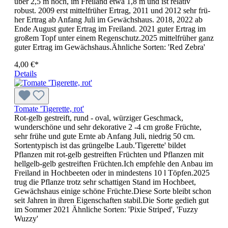
über 2,5 m hoch, im Freiland etwa 1,8 m und ist relativ
robust. 2009 erst mittelfrüher Er­trag, 2011 und 2012 sehr frü­
her Ertrag ab Anfang Juli im Gewächs­haus. 2018, 2022 ab
Ende August guter Ertrag im Freiland. 2021 guter Ertrag im
großem Topf unter einem Regenschutz.2025 mittelfrüher ganz
guter Ertrag im Gewächshaus.Ähnliche Sorten: 'Red Zebra'
4,00 €*
Details
Tomate 'Tigerette, rot'
Rot-gelb gestreift, rund - oval, würziger Geschmack,
wunderschöne und sehr dekorative 2 -4 cm große Früch­­­te,
sehr frühe und gute Ernte ab Anfang Juli, niedrig 50 cm.
Sortentypisch ist das grüngelbe Laub.'Tigerette' bildet
Pflanzen mit rot-gelb gestreiften Früchten und Pflan­zen mit
hellgelb-gelb ge­streif­ten Früchten.Ich empfehle den Anbau im
Freiland in Hochbeeten oder in mindestens 10 l Töpfen.2025
trug die Pflanze trotz sehr schattigen Stand im Hochbeet,
Gewächshaus einige schöne Früchte.Diese Sorte bleibt schon
seit Jahren in ihren Eigenschaften stabil.Die Sorte gedieh gut
im Sommer 2021 Ähnliche Sorten: 'Pixie Striped', 'Fuzzy
Wuzzy'