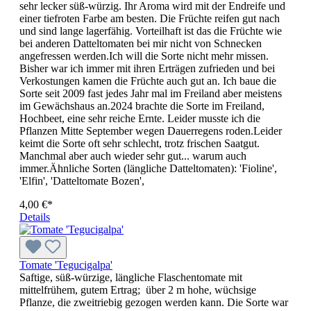
sehr lecker süß-würzig. Ihr Aroma wird mit der Endreife und
einer tiefroten Farbe am besten. Die Früchte reifen gut nach
und sind lange lagerfähig. Vorteilhaft ist das die Früchte wie
bei anderen Datteltomaten bei mir nicht von Schnecken
angefressen werden.Ich will die Sorte nicht mehr missen.
Bisher war ich immer mit ihren Erträgen zufrieden und bei
Verkostungen kamen die Früchte auch gut an. Ich baue die
Sorte seit 2009 fast jedes Jahr mal im Freiland aber meistens
im Gewächshaus an.2024 brachte die Sorte im Freiland,
Hochbeet, eine sehr reiche Ernte. Leider musste ich die
Pflanzen Mitte September wegen Dauerregens roden.Leider
keimt die Sorte oft sehr schlecht, trotz frischen Saatgut.
Manchmal aber auch wieder sehr gut... warum auch
immer.Ähnliche Sorten (längliche Dattel­tomaten): 'Fioline',
'Elfin', 'Datteltomate Bozen',
4,00 €*
Details
Tomate 'Tegucigalpa'
Saftige, süß-würzige, längliche Flaschentomate mit
mittelfrühem, gutem Ertrag; über 2 m hohe, wüchsige
Pflanze, die zweitriebig gezogen werden kann. Die Sorte war