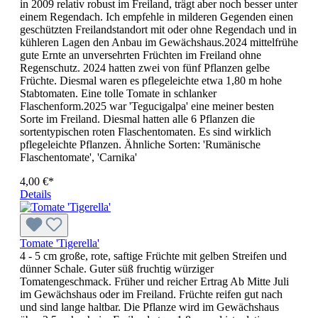
in 2009 relativ robust im Freiland, trägt aber noch besser unter
einem Regendach. Ich empfehle in milderen Gegenden einen
geschützten Freilandstandort mit oder ohne Regendach und in
kühleren Lagen den Anbau im Gewächshaus.2024 mittelfrühe
gute Ernte an unversehrten Früchten im Freiland ohne
Regenschutz. 2024 hatten zwei von fünf Pflanzen gelbe
Früchte. Diesmal waren es pflegeleichte etwa 1,80 m hohe
Stabtomaten. Eine tolle Tomate in schlanker
Flaschenform.2025 war 'Tegucigalpa' eine meiner besten
Sorte im Freiland. Diesmal hatten alle 6 Pflanzen die
sortentypischen roten Flaschentomaten. Es sind wirklich
pflegeleichte Pflanzen. Ähnliche Sorten: 'Rumänische
Flaschentomate', 'Carnika'
4,00 €*
Details
Tomate 'Tigerella'
4 - 5 cm große, rote, saftige Früch­te mit gelben Streifen und
dünner Schale. Guter süß fruchtig würzi­ger
Tomatengeschmack. Früher und reicher Ertrag Ab Mitte Juli
im Gewächshaus oder im Freiland. Früchte reifen gut nach
und sind lange haltbar. Die Pflanze wird im Gewächshaus