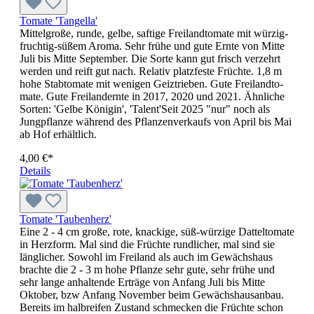
Tomate 'Tangella'
Mittelgroße, runde, gelbe, saftige Freilandtomate mit würzig-
fruch­tig-süßem Aroma. Sehr frühe und gute Ernte von Mitte
Juli bis Mitte September. Die Sorte kann gut frisch verzehrt
werden und reift gut nach. Relativ platzfeste Früchte. 1,8 m
hohe Stabtomate mit weni­gen Geiztrieben. Gute Freilandto­
mate. Gute Freilandernte in 2017, 2020 und 2021. Ähnliche
Sorten: 'Gelbe Königin', 'Talent'Seit 2025 "nur" noch als
Jungpflanze während des Pflanzenverkaufs von April bis Mai
ab Hof erhältlich.
4,00 €*
Details
Tomate 'Taubenherz'
Eine 2 - 4 cm große, rote, knackige, süß-würzige Datteltomate
in Herzform. Mal sind die Früchte rundlicher, mal sind sie
länglicher. Sowohl im Freiland als auch im Gewächshaus
brachte die 2 - 3 m hohe Pflanze sehr gute, sehr frühe und
sehr lange anhal­tende Erträge von Anfang Juli bis Mitte
Oktober, bzw Anfang November beim Gewächshausanbau.
Bereits im halbreifen Zustand schmecken die Früchte schon