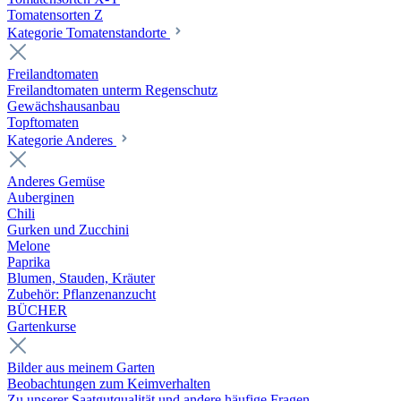
Tomatensorten Z
Kategorie Tomatenstandorte
Freilandtomaten
Freilandtomaten unterm Regenschutz
Gewächshausanbau
Topftomaten
Kategorie Anderes
Anderes Gemüse
Auberginen
Chili
Gurken und Zucchini
Melone
Paprika
Blumen, Stauden, Kräuter
Zubehör: Pflanzenanzucht
BÜCHER
Gartenkurse
Bilder aus meinem Garten
Beobachtungen zum Keimverhalten
Zu unserer Saatgutqualität und andere häufige Fragen