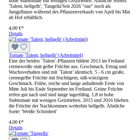
hohe Stabtomate mit weni­gen Geiztrieben. Ähnliche Sorten:
'Talent, hellgelb', 'Tangella'Seit 2026 "nur" noch als
Jungpflanze während des Pflanzenverkaufs von April bis Mai
ab Hof erhältlich.
4,00 €*
Details
Tomate 'Talent, hellgelb' (Arbeitstitel)
Eine der beiden `Talent`-Pflanzen bildete 2013 im Freiland
creme­weiße statt gelbe Früchte aus. Geschmack, Ertrag und
Wuchs­ver­halten sind mit `Talent’ identisch. 5 - 6 cm große,
cremegelbe Früch­te mit fruchtigem, süß-würzigem
Geschmack. Frühe, reiche und lan­ge anhaltende Ernte von
Mitte Juli bis Ende September im Freiland. Grüne Früch­te
reifen gut nach und sind lange lagerfähig. 1,8 m hohe
Stabtomate mit wenigen Geiztrieben. 2015 und 2016 blieben
die Früchte der Nachkommen weiterhin hellgelb. Ähnliche
Sorte: 'Weiße Schönheit'
4,00 €*
Details