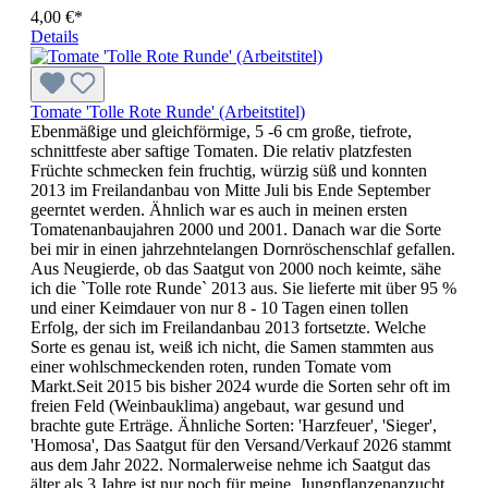
4,00 €*
Details
Tomate 'Tolle Rote Runde' (Arbeitstitel)
Ebenmäßige und gleichförmige, 5 -6 cm große, tiefrote,
schnittfeste aber saftige Tomaten. Die relativ platzfesten
Früchte schmecken fein fruchtig, würzig süß und konnten
2013 im Freilandanbau von Mitte Juli bis Ende September
geerntet werden. Ähnlich war es auch in meinen ersten
Tomatenanbaujahren 2000 und 2001. Danach war die Sorte
bei mir in einen jahrzehntelangen Dornröschen­schlaf gefallen.
Aus Neugierde, ob das Saatgut von 2000 noch keimte, sähe
ich die `Tolle rote Runde` 2013 aus. Sie lieferte mit über 95 %
und einer Keimdauer von nur 8 - 10 Tagen einen tollen
Erfolg, der sich im Freilandanbau 2013 fort­setzte. Welche
Sorte es genau ist, weiß ich nicht, die Samen stamm­ten aus
einer wohlschmeckenden roten, runden Tomate vom
Markt.Seit 2015 bis bisher 2024 wurde die Sorten sehr oft im
freien Feld (Weinbauklima) angebaut, war gesund und
brachte gute Erträge. Ähnliche Sorten: 'Harzfeuer', 'Sieger',
'Homosa', Das Saatgut für den Versand/Verkauf 2026 stammt
aus dem Jahr 2022. Normalerweise nehme ich Saatgut das
älter als 3 Jahre ist nur noch für meine Jungpflanzenanzucht.