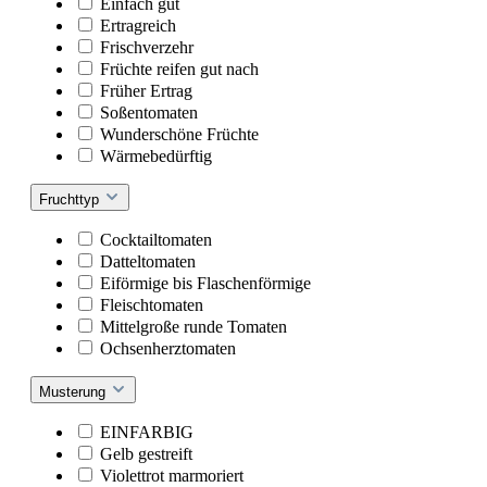
Einfach gut
Ertragreich
Frischverzehr
Früchte reifen gut nach
Früher Ertrag
Soßentomaten
Wunderschöne Früchte
Wärmebedürftig
Fruchttyp
Cocktailtomaten
Datteltomaten
Eiförmige bis Flaschenförmige
Fleischtomaten
Mittelgroße runde Tomaten
Ochsenherztomaten
Musterung
EINFARBIG
Gelb gestreift
Violettrot marmoriert