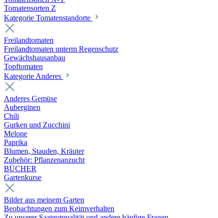
Tomatensorten Z
Kategorie Tomatenstandorte
Freilandtomaten
Freilandtomaten unterm Regenschutz
Gewächshausanbau
Topftomaten
Kategorie Anderes
Anderes Gemüse
Auberginen
Chili
Gurken und Zucchini
Melone
Paprika
Blumen, Stauden, Kräuter
Zubehör: Pflanzenanzucht
BÜCHER
Gartenkurse
Bilder aus meinem Garten
Beobachtungen zum Keimverhalten
Zu unserer Saatgutqualität und andere häufige Fragen