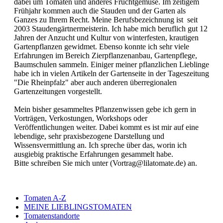
dabei um Tomaten und anderes Fruchtgemüse. Im zeitigem
Frühjahr kommen auch die Stauden und der Garten als
Ganzes zu Ihrem Recht. Meine Berufsbezeichnung ist seit
2003 Staudengärtnermeisterin. Ich habe mich beruflich gut 12
Jahren der Anzucht und Kultur von winterfesten, krautigen
Gartenpflanzen gewidmet. Ebenso konnte ich sehr viele
Erfahrungen im Bereich Zierpflanzenanbau, Gartenpflege,
Baumschulen sammeln. Einiger meiner pflanzlichen Lieblinge
habe ich in vielen Artikeln der Gartenseite in der Tageszeitung
"Die Rheinpfalz" aber auch anderen überregionalen
Gartenzeitungen vorgestellt.
Mein bisher gesammeltes Pflanzenwissen gebe ich gern in
Vorträgen, Verkostungen, Workshops oder
Veröffentlichungen weiter. Dabei kommt es ist mir auf eine
lebendige, sehr praxisbezogene Darstellung und
Wissensvermittlung an. Ich spreche über das, worin ich
ausgiebig praktische Erfahrungen gesammelt habe.
Bitte schreiben Sie
mich
unter (
Vortrag
@
lilatomate.de
) an.
Tomaten A-Z
MEINE LIEBLINGSTOMATEN
Tomatenstandorte