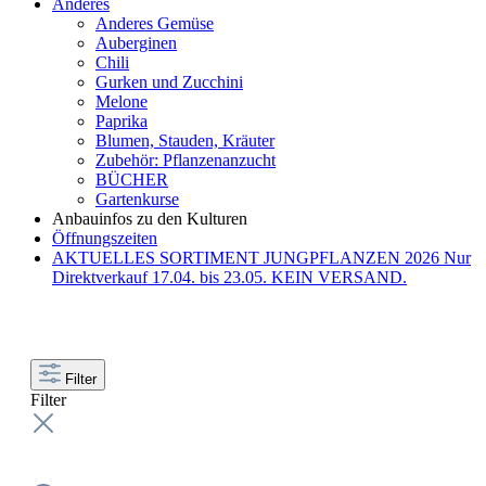
Anderes
Anderes Gemüse
Auberginen
Chili
Gurken und Zucchini
Melone
Paprika
Blumen, Stauden, Kräuter
Zubehör: Pflanzenanzucht
BÜCHER
Gartenkurse
Anbauinfos zu den Kulturen
Öffnungszeiten
AKTUELLES SORTIMENT JUNGPFLANZEN 2026 Nur
Direktverkauf 17.04. bis 23.05. KEIN VERSAND.
Filter
Filter