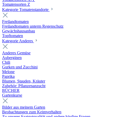
Tomatensorten Z
Kategorie Tomatenstandorte
Freilandtomaten
Freilandtomaten unterm Regenschutz
Gewächshausanbau
Topftomaten
Kategorie Anderes
Anderes Gemüse
Auberginen
Chili
Gurken und Zucchini
Melone
Paprika
Blumen, Stauden, Kräuter
Zubehör: Pflanzenanzucht
BÜCHER
Gartenkurse
Bilder aus meinem Garten
Beobachtungen zum Keimverhalten
Zu unserer Saatgutqualität und andere häufige Fragen