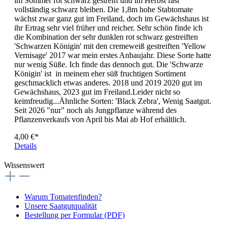
im Sommer rot schwarz gestreift und im Herbst fast
vollständig schwarz bleiben. Die 1,8m hohe Stabtomate
wächst zwar ganz gut im Freiland, doch im Gewächshaus ist
ihr Ertrag sehr viel früher und reicher. Sehr schön finde ich
die Kombination der sehr dunklen rot schwarz gestreiften
'Schwarzen Königin' mit den cremeweiß gestreiften 'Yellow
Vernisage' 2017 war mein erstes Anbaujahr. Diese Sorte hatte
nur wenig Süße. Ich finde das dennoch gut. Die 'Schwarze
Königin' ist in meinem eher süß fruchtigen Sortiment
geschmacklich etwas anderes. 2018 und 2019 2020 gut im
Gewächshaus, 2023 gut im Freiland.Leider nicht so
keimfreudig...Ähnliche Sorten: 'Black Zebra', Wenig Saatgut.
Seit 2026 "nur" noch als Jungpflanze während des
Pflanzenverkaufs von April bis Mai ab Hof erhältlich.
4,00 €*
Details
Wissenswert
Warum Tomatenfinden?
Unsere Saatgutqualität
Bestellung per Formular (PDF)