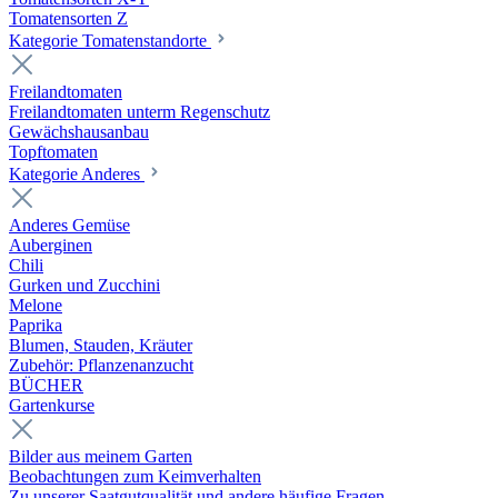
Tomatensorten Z
Kategorie Tomatenstandorte
Freilandtomaten
Freilandtomaten unterm Regenschutz
Gewächshausanbau
Topftomaten
Kategorie Anderes
Anderes Gemüse
Auberginen
Chili
Gurken und Zucchini
Melone
Paprika
Blumen, Stauden, Kräuter
Zubehör: Pflanzenanzucht
BÜCHER
Gartenkurse
Bilder aus meinem Garten
Beobachtungen zum Keimverhalten
Zu unserer Saatgutqualität und andere häufige Fragen