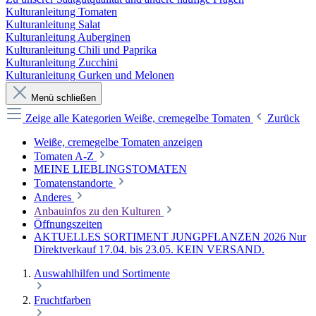
Kulturanleitung Tomaten
Kulturanleitung Salat
Kulturanleitung Auberginen
Kulturanleitung Chili und Paprika
Kulturanleitung Zucchini
Kulturanleitung Gurken und Melonen
Menü schließen
Zeige alle Kategorien
Weiße, cremegelbe Tomaten
Zurück
Weiße, cremegelbe Tomaten anzeigen
Tomaten A-Z
MEINE LIEBLINGSTOMATEN
Tomatenstandorte
Anderes
Anbauinfos zu den Kulturen
Öffnungszeiten
AKTUELLES SORTIMENT JUNGPFLANZEN 2026 Nur
Direktverkauf 17.04. bis 23.05. KEIN VERSAND.
Auswahlhilfen und Sortimente
Fruchtfarben