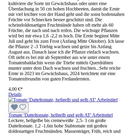
kultiviere die Sorte im Gewächshaus oder unter eine
Überdachung in 50 cm hohen Hochbeeten, damit die Ernte
mir viel leichter von der Hand geht und die sonst bodennahen
Früchte vor Schnecken besser geschützt sind. Die
scheindoldenartigen Fruchtstände haben oft mehr als 60
Früchte, die nach und nach reifen. Die wüchsige Pflanzen
wird bei mir etwa 1,6 -2,2 m hoch. Die Ernte beginnt Mitte
Juli und geht bis zum Frost (Anfang Mitte Oktober). Ich lasse
die Pflanze 2 -3 Triebig wachsen und geize bis Anfang
August aus. Danach lasse ich die Pflanze einfach wachsen.
Oft sieht es bei mir ab September aus wie unter einem
Tomatenbaldachin wenn die Triebe mittels Querdrähten
munter unter dem Dach wachsen und fruchten...Sehr reiche
Ernte in 2023 im Gewächshaus, 2024 berichtete mir eine
Tomatenfreundin von guten Freilandernten.
4,00 €*
Details
Tomate 'Datteltomate, hellgelb und gelb AT' Arbeitstitel
Leckere, hellgelbe bis cremeweiße 2,5- 3 cm große
Datteltomate. 1,2 -1,6m hohe Stabtomate mit großen
doldenartigen Fruchtständen. Massenträger, Früh, reich und