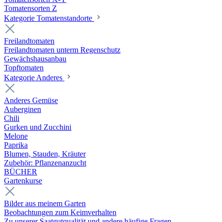
Tomatensorten Z
Kategorie Tomatenstandorte
Freilandtomaten
Freilandtomaten unterm Regenschutz
Gewächshausanbau
Topftomaten
Kategorie Anderes
Anderes Gemüse
Auberginen
Chili
Gurken und Zucchini
Melone
Paprika
Blumen, Stauden, Kräuter
Zubehör: Pflanzenanzucht
BÜCHER
Gartenkurse
Bilder aus meinem Garten
Beobachtungen zum Keimverhalten
Zu unserer Saatgutqualität und andere häufige Fragen