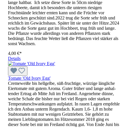
lange haltbar. Ich setze diese Sorte in 50cm niedrige
Hochbeete, damit ich besonders die unteren riesigen
Fruchtstände leichter ernten kann und die Früchte vor
Schnecken geschützt sind.2022 trug die Sorte sehr früh und
reichlich im Gewächshaus. Später litt sie unter der Hitze.2024
wuchs die Sorte ganz gut im Hochbeet, trug früh und lange.
Die Pflanze wurde allerdings von anderen Pflanzen stark
bedrängt. Das feuchte Wetter ließ die Pflanzen viel stärker als
sonst Wachsen.
4,00 €*
Details
Tomate 'Old Ivory Egg'
Cremeweiße bis hellgelbe, süß-fruchtige, würzige längliche
Eier­tomate mit gutem Aroma. Guter früher und lange anhal­
tender Ertrag ab Mitte Juli im Freiland. Angenehme dünne,
weiche Schale die bisher nur bei viel Regen oder starken
Temperaturschwankungen aufplatzt. In rauen Lagen empfehle
ich den Anbau unterm Regendach. Kaum 1,6- 1,8 m hohe
Stabtomaten mit nur wenigen Geiz­trieben. Sie gehört zu
meinen Lieblingstomaten.Im Hitzesommer 2018 ging es
dieser Sorte bei mir im Freiland richtig gut. Von Ende Juni bis