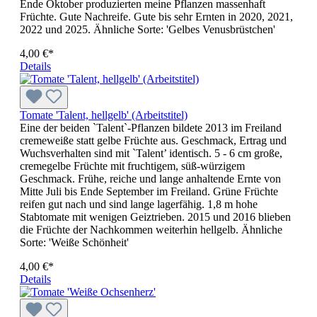
Ende Oktober produzierten meine Pflanzen massenhaft
Früchte. Gute Nachreife. Gute bis sehr Ernten in 2020, 2021,
2022 und 2025. Ähnliche Sorte: 'Gelbes Venus­brüstchen'
4,00 €*
Details
Tomate 'Talent, hellgelb' (Arbeitstitel)
Eine der beiden `Talent`-Pflanzen bildete 2013 im Freiland
creme­weiße statt gelbe Früchte aus. Geschmack, Ertrag und
Wuchs­ver­halten sind mit `Talent’ identisch. 5 - 6 cm große,
cremegelbe Früch­te mit fruchtigem, süß-würzigem
Geschmack. Frühe, reiche und lan­ge anhaltende Ernte von
Mitte Juli bis Ende September im Freiland. Grüne Früch­te
reifen gut nach und sind lange lagerfähig. 1,8 m hohe
Stabtomate mit wenigen Geiztrieben. 2015 und 2016 blieben
die Früchte der Nachkommen weiterhin hellgelb. Ähnliche
Sorte: 'Weiße Schönheit'
4,00 €*
Details