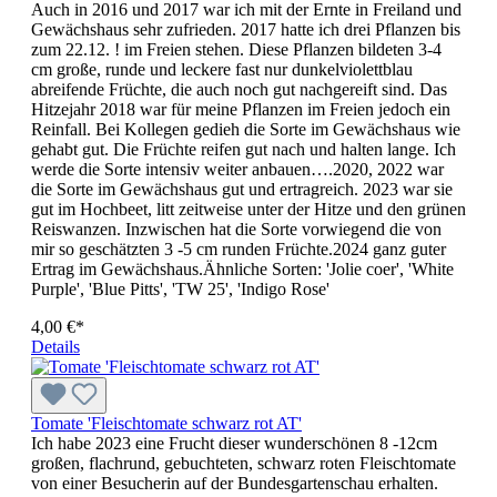
Auch in 2016 und 2017 war ich mit der Ernte in Freiland und
Gewächshaus sehr zufrieden. 2017 hatte ich drei Pflanzen bis
zum 22.12. ! im Freien stehen. Diese Pflanzen bildeten 3-4
cm große, runde und leckere fast nur dunkelviolettblau
abreifende Früchte, die auch noch gut nachgereift sind. Das
Hitzejahr 2018 war für meine Pflanzen im Freien jedoch ein
Reinfall. Bei Kollegen gedieh die Sorte im Gewächshaus wie
gehabt gut. Die Früchte reifen gut nach und halten lange. Ich
werde die Sorte intensiv weiter anbauen….2020, 2022 war
die Sorte im Gewächshaus gut und ertragreich. 2023 war sie
gut im Hochbeet, litt zeitweise unter der Hitze und den grünen
Reiswanzen. Inzwischen hat die Sorte vorwiegend die von
mir so geschätzten 3 -5 cm runden Früchte.2024 ganz guter
Ertrag im Gewächshaus.Ähnliche Sorten: 'Jolie coer', 'White
Purple', 'Blue Pitts', 'TW 25', 'Indigo Rose'
4,00 €*
Details
Tomate 'Fleischtomate schwarz rot AT'
Ich habe 2023 eine Frucht dieser wunderschönen 8 -12cm
großen, flachrund, gebuchteten, schwarz roten Fleischtomate
von einer Besucherin auf der Bundesgartenschau erhalten.