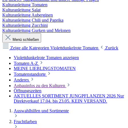
Kulturanleitung Tomaten
Kulturanleitung Salat
Kulturanleitung Auberginen
Kulturanleitung Chili und Paprika
Kulturanleitung Zucchini
Kulturanleitung Gurken und Melonen
Menü schließen
Zeige alle Kategorien
Violettdunkelrote Tomaten
Zurück
Violettdunkelrote Tomaten anzeigen
Tomaten A-Z
MEINE LIEBLINGSTOMATEN
Tomatenstandorte
Anderes
Anbauinfos zu den Kulturen
Öffnungszeiten
AKTUELLES SORTIMENT JUNGPFLANZEN 2026 Nur
Direktverkauf 17.04. bis 23.05. KEIN VERSAND.
Auswahlhilfen und Sortimente
Fruchtfarben