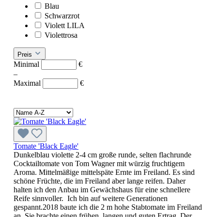
Blau
Schwarzrot
Violett LILA
Violettrosa
Preis
Minimal
€
–
Maximal
€
Tomate 'Black Eagle'
Dunkelblau violette 2-4 cm große runde, selten flachrunde
Cocktailtomate von Tom Wagner mit würzig fruchtigem
Aroma. Mittelmäßige mittelspäte Ernte im Freiland. Es sind
schöne Früchte, die im Freiland aber lange reifen. Daher
halten ich den Anbau im Gewächshaus für eine schnellere
Reife sinnvoller. Ich bin auf weitere Generationen
gespannt.2018 baute ich die 2 m hohe Stabtomate im Freiland
an. Sie brachte einen frühen, langen und guten Ertrag. Der