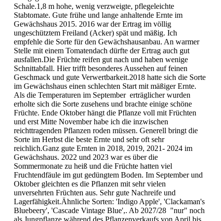
Schale.1,8 m hohe, wenig verzweigte, pflegeleichte
Stabtomate. Gute frühe und lange anhaltende Ernte im
Gewächshaus 2015. 2016 war der Ertrag im völlig
ungeschütztem Freiland (Acker) spät und mäßig. Ich
empfehle die Sorte für den Gewächshausanbau. An warmer
Stelle mit einem Tomatendach dürfte der Ertrag auch gut
ausfallen.Die Früchte reifen gut nach und haben wenige
Schnittabfall. Hier trifft besonderes Aussehen auf feinen
Geschmack und gute Verwertbarkeit.2018 hatte sich die Sorte
im Gewächshaus einen schlechten Start mit mäßiger Ernte.
Als die Temperaturen im September erträglicher wurden
erholte sich die Sorte zusehens und brachte einige schöne
Früchte. Ende Oktober hängt die Pflanze voll mit Früchten
und erst Mitte November habe ich die inzwischen
reichttragenden Pflanzen roden müssen. Generell bringt die
Sorte im Herbst die beste Ernte und sehr oft sehr
reichlich.Ganz gute Ernten in 2018, 2019, 2021- 2024 im
Gewächshaus. 2022 und 2023 war es über die
Sommermonate zu heiß und die Früchte hatten viel
Fruchtendfäule im gut gedüngtem Boden. Im September und
Oktober gleichten es die Pflanzen mit sehr vielen
unversehrten Früchten aus. Sehr gute Nachreife und
Lagerfähigkeit.Ähnliche Sorten: 'Indigo Apple', 'Clackaman's
Bluebeery', 'Cascade Vintage Blue',. Ab 2027/28 "nur" noch
als Jungpflanze während des Pflanzenverkaufs von April bis