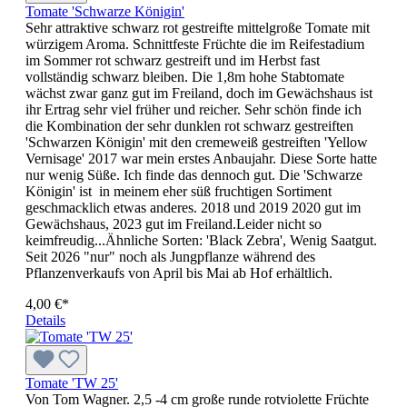
Tomate 'Schwarze Königin'
Sehr attraktive schwarz rot gestreifte mittelgroße Tomate mit
würzigem Aroma. Schnittfeste Früchte die im Reifestadium
im Sommer rot schwarz gestreift und im Herbst fast
vollständig schwarz bleiben. Die 1,8m hohe Stabtomate
wächst zwar ganz gut im Freiland, doch im Gewächshaus ist
ihr Ertrag sehr viel früher und reicher. Sehr schön finde ich
die Kombination der sehr dunklen rot schwarz gestreiften
'Schwarzen Königin' mit den cremeweiß gestreiften 'Yellow
Vernisage' 2017 war mein erstes Anbaujahr. Diese Sorte hatte
nur wenig Süße. Ich finde das dennoch gut. Die 'Schwarze
Königin' ist in meinem eher süß fruchtigen Sortiment
geschmacklich etwas anderes. 2018 und 2019 2020 gut im
Gewächshaus, 2023 gut im Freiland.Leider nicht so
keimfreudig...Ähnliche Sorten: 'Black Zebra', Wenig Saatgut.
Seit 2026 "nur" noch als Jungpflanze während des
Pflanzenverkaufs von April bis Mai ab Hof erhältlich.
4,00 €*
Details
Tomate 'TW 25'
Von Tom Wagner. 2,5 -4 cm große runde rotviolette Früchte