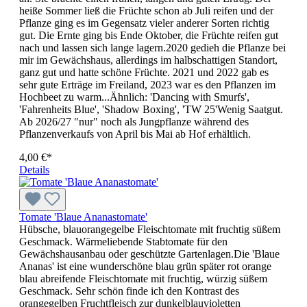
heiße Sommer ließ die Früchte schon ab Juli reifen und der
Pflanze ging es im Gegensatz vieler anderer Sorten richtig
gut. Die Ernte ging bis Ende Oktober, die Früchte reifen gut
nach und lassen sich lange lagern.2020 gedieh die Pflanze bei
mir im Gewächshaus, allerdings im halbschattigen Standort,
ganz gut und hatte schöne Früchte. 2021 und 2022 gab es
sehr gute Erträge im Freiland, 2023 war es den Pflanzen im
Hochbeet zu warm...Ähnlich: 'Dancing with Smurfs',
'Fahrenheits Blue', 'Shadow Boxing', 'TW 25'Wenig Saatgut.
Ab 2026/27 "nur" noch als Jungpflanze während des
Pflanzenverkaufs von April bis Mai ab Hof erhältlich.
4,00 €*
Details
Tomate 'Blaue Ananastomate'
Hübsche, blauorangegelbe Fleischtomate mit fruchtig süßem
Geschmack. Wärmeliebende Stabtomate für den
Gewächshausanbau oder geschützte Gartenlagen.Die 'Blaue
Ananas' ist eine wunderschöne blau grün später rot orange
blau abreifende Fleischtomate mit fruchtig, würzig süßem
Geschmack. Sehr schön finde ich den Kontrast des
orangegelben Fruchtfleisch zur dunkelblauvioletten