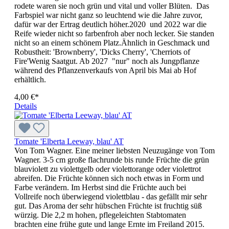
rodete waren sie noch grün und vital und voller Blüten. Das
Farbspiel war nicht ganz so leuchtend wie die Jahre zuvor,
dafür war der Ertrag deutlich höher.2020 und 2022 war die
Reife wieder nicht so farbenfroh aber noch lecker. Sie standen
nicht so an einem schönem Platz.Ähnlich in Geschmack und
Robustheit: 'Brownberry', 'Dicks Cherry', 'Cherriots of
Fire'Wenig Saatgut. Ab 2027 "nur" noch als Jungpflanze
während des Pflanzenverkaufs von April bis Mai ab Hof
erhältlich.
4,00 €*
Details
Tomate 'Elberta Leeway, blau' AT
Von Tom Wagner. Eine meiner liebsten Neuzugänge von Tom
Wagner. 3-5 cm große flachrunde bis runde Früchte die grün
blauviolett zu violettgelb oder violettorange oder violettrot
abreifen. Die Früchte können sich noch etwas in Form und
Farbe verändern. Im Herbst sind die Früchte auch bei
Vollreife noch überwiegend violettblau - das gefällt mir sehr
gut. Das Aroma der sehr hübschen Früchte ist fruchtig süß
würzig. Die 2,2 m hohen, pflegeleichten Stabtomaten
brachten eine frühe gute und lange Ernte im Freiland 2015.