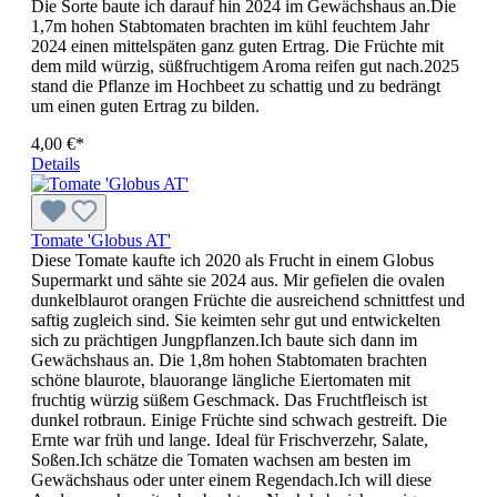
Die Sorte baute ich darauf hin 2024 im Gewächshaus an.Die
1,7m hohen Stabtomaten brachten im kühl feuchtem Jahr
2024 einen mittelspäten ganz guten Ertrag. Die Früchte mit
dem mild würzig, süßfruchtigem Aroma reifen gut nach.2025
stand die Pflanze im Hochbeet zu schattig und zu bedrängt
um einen guten Ertrag zu bilden.
4,00 €*
Details
Tomate 'Globus AT'
Diese Tomate kaufte ich 2020 als Frucht in einem Globus
Supermarkt und sähte sie 2024 aus. Mir gefielen die ovalen
dunkelblaurot orangen Früchte die ausreichend schnittfest und
saftig zugleich sind. Sie keimten sehr gut und entwickelten
sich zu prächtigen Jungpflanzen.Ich baute sich dann im
Gewächshaus an. Die 1,8m hohen Stabtomaten brachten
schöne blaurote, blauorange längliche Eiertomaten mit
fruchtig würzig süßem Geschmack. Das Fruchtfleisch ist
dunkel rotbraun. Einige Früchte sind schwach gestreift. Die
Ernte war früh und lange. Ideal für Frischverzehr, Salate,
Soßen.Ich schätze die Tomaten wachsen am besten im
Gewächshaus oder unter einem Regendach.Ich will diese