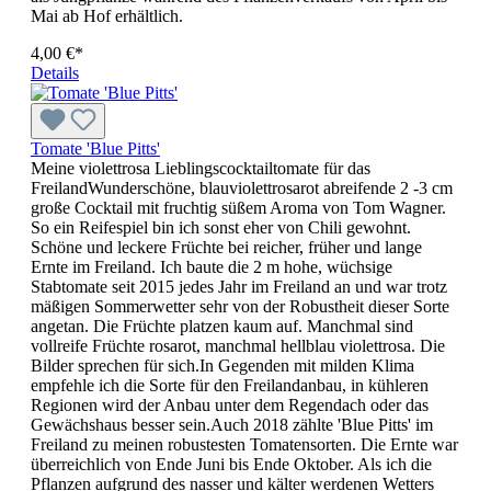
Mai ab Hof erhältlich.
4,00 €*
Details
Tomate 'Blue Pitts'
Meine violettrosa Lieblingscocktailtomate für das
FreilandWunderschöne, blauviolettrosarot abreifende 2 -3 cm
große Cocktail mit fruchtig süßem Aroma von Tom Wagner.
So ein Reifespiel bin ich sonst eher von Chili gewohnt.
Schöne und leckere Früchte bei reicher, früher und lange
Ernte im Freiland. Ich baute die 2 m hohe, wüchsige
Stabtomate seit 2015 jedes Jahr im Freiland an und war trotz
mäßigen Sommerwetter sehr von der Robustheit dieser Sorte
angetan. Die Früchte platzen kaum auf. Manchmal sind
vollreife Früchte rosarot, manchmal hellblau violettrosa. Die
Bilder sprechen für sich.In Gegenden mit milden Klima
empfehle ich die Sorte für den Freilandanbau, in kühleren
Regionen wird der Anbau unter dem Regendach oder das
Gewächshaus besser sein.Auch 2018 zählte 'Blue Pitts' im
Freiland zu meinen robustesten Tomatensorten. Die Ernte war
überreichlich von Ende Juni bis Ende Oktober. Als ich die
Pflanzen aufgrund des nasser und kälter werdenen Wetters