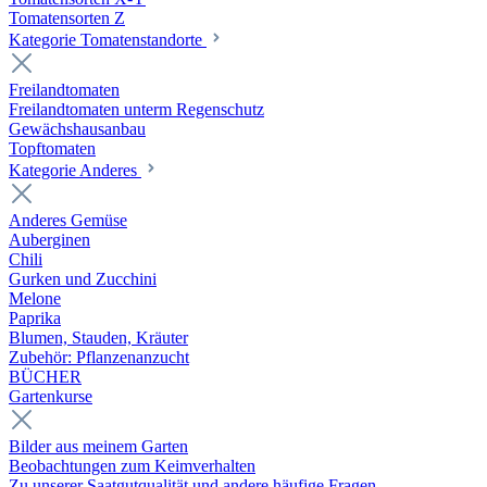
Tomatensorten Z
Kategorie Tomatenstandorte
Freilandtomaten
Freilandtomaten unterm Regenschutz
Gewächshausanbau
Topftomaten
Kategorie Anderes
Anderes Gemüse
Auberginen
Chili
Gurken und Zucchini
Melone
Paprika
Blumen, Stauden, Kräuter
Zubehör: Pflanzenanzucht
BÜCHER
Gartenkurse
Bilder aus meinem Garten
Beobachtungen zum Keimverhalten
Zu unserer Saatgutqualität und andere häufige Fragen