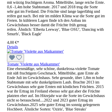
mit würzig fruchtigem Aroma. Mittelfrühe, lange reiche Ernte.
0,6 -1,4m hohe Stabtomate. 2017 und 2018 trug die Sorte
sehr gut im Freiland. Die Früchte sind lange lagerfähig und
reifen gut nach. Bei mir im milden Klima war die Sorte gut im
Freien. In kühleren Lagen finde ich den Anbau im
Gewächshaus besser damit die Früchte früh genug
reifen. Ähnlich: 'Elberta Leeway', 'Blue OSU', 'Dancing with
Smurfs', 'Black Eagle'
4,00 €*
Details
Tomate 'Violette aus Maikammer'
Eine ebenmäßige, sehr schöne, dunkelrosa-violette Tomate
mit süß fruchtigem Geschmack. Mit­tel­frühe, gute Ernte ab
Ende Juli im Gewächshaus. Sehr gesunde, über 1,8m m hohe
Stabtomate mit sehr dunkelgrünem Laub. Brachte 2013 im
Gewächshaus sehr gute Ernten mit köstlichen Früchten. 2015
war ihr Ertrag im Freiland ebenso sehr gut aber die Früchte
platzten eher auf. Im Hitzejahr war die Sorte im Gewächshaus
nicht so berauschend....2022 und 2023 guter Ertrag im
Gewächshaus.2025 sehr guter Ertrag im sonnig gelegenem
Hochbeet. Ähnliche Sorten: 'Oziris', 'Blue Streaks'