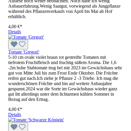
Auslese noch weiter beobachten. Noch habe ich wenig
Anbauerfahrung.Wenig Saatgut, vorwiegend als Jungpflanze
während des Pflanzenverkaufs von April bis Mai ab Hof
erhältlich.
4,00 €*
Details
Tomate 'Gregori'
5-10 cm ovale violet braun rot gestreifte Tomaten mit
tiefrotem Fruchtfleisch und fruchtig süßem Aroma. Die 1,6
-2m hohe Stabtomate trug bei mir 2023 im Gewächshaus sehr
gut von Mitte Juli bis zum Frost Ende Oktober. Die Früchte
reifen gut nach.Ich ziehe je Pflanze 2 -3 Triebe. Ich mag die
wunderschönen Früchte und bin auf weitere Anbaujahre
gespannt.2024 war die Sorte im Gewächshaus wieder ganz
gut litt allerdings unter dem lichtarmen kühlen Sommer in
Bezug auf den Ertrag.
4,00 €*
Details