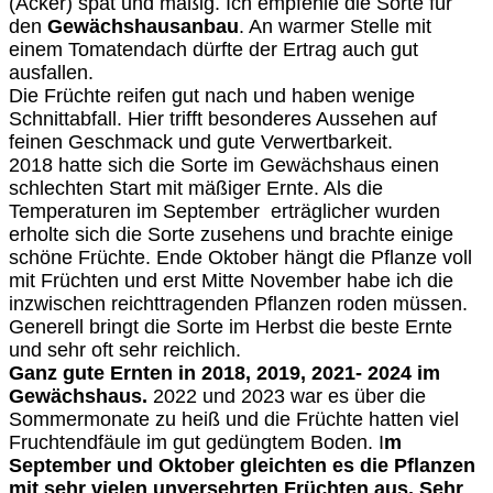
(Acker) spät und mäßig. Ich empfehle die Sorte für
den
Gewächshausanbau
. An warmer Stelle mit
einem Tomatendach dürfte der Ertrag auch gut
ausfallen.
Die Früchte reifen gut nach und haben wenige
Schnittabfall. Hier trifft besonderes Aussehen auf
feinen Geschmack und gute Verwertbarkeit.
2018 hatte sich die Sorte im Gewächshaus einen
schlechten Start mit mäßiger Ernte. Als die
Temperaturen im September erträglicher wurden
erholte sich die Sorte zusehens und brachte einige
schöne Früchte. Ende Oktober hängt die Pflanze voll
mit Früchten und erst Mitte November habe ich die
inzwischen reichttragenden Pflanzen roden müssen.
Generell bringt die Sorte im Herbst die beste Ernte
und sehr oft sehr reichlich.
Ganz gute Ernten in 2018, 2019, 2021- 2024 im
Gewächshaus.
2022 und 2023 war es über die
Sommermonate zu heiß und die Früchte hatten viel
Fruchtendfäule im gut gedüngtem Boden. I
m
September und Oktober gleichten es die Pflanzen
mit sehr vielen unversehrten Früchten aus. Sehr