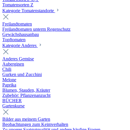
Tomatensorten Z
Kategorie Tomatenstandorte
Freilandtomaten
Freilandtomaten unterm Regenschutz
Gewächshausanbau
Topftomaten
Kategorie Anderes
Anderes Gemüse
Auberginen
Chili
Gurken und Zucchini
Melone
Paprika
Blumen, Stauden, Kräuter
Zubehör: Pflanzenanzucht
BÜCHER
Gartenkurse
Bilder aus meinem Garten
Beobachtungen zum Keimverhalten
Zu unserer Saatgutqualität und andere häufige Fragen