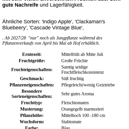
gute Nachreife
und Lagerfähigkeit.
Ähnliche Sorten: 'Indigo Apple', 'Clackaman's
Bluebeery', 'Cascade Vintage Blue',
. Ab 2027/28 "nur" noch als Jungpflanze während des
Pflanzenverkaufs von April bis Mai ab Hof erhältlich.
Erntezeit:
Mittelfrüh ab Mitte Juli
Fruchtgröße:
Große Früchte
Samtig seidige
Fruchteigenschaften:
Fruchtfleischkonsistenz
Geschmack:
Süß fruchtig
Pflanzeneigenschaften:
Pflegeleicht/wenig Geiztriebe
Besondere
Sehr gutes Aroma
Sorteneigenschaften:
Fruchttyp:
Fleischtomaten
Musterung:
Orangegelb marmoriert
Pflanzhöhe:
Mittelhoch 100 -180 cm
Wuchsform:
Stabtomate
Farbe:
Blau