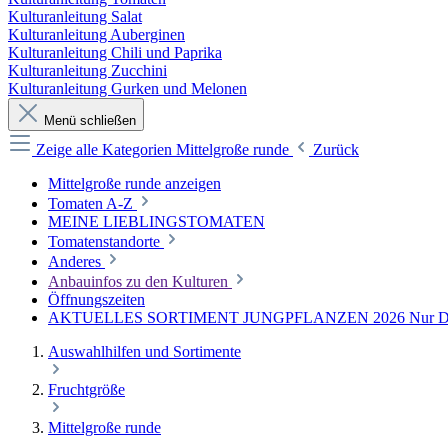
Kulturanleitung Salat
Kulturanleitung Auberginen
Kulturanleitung Chili und Paprika
Kulturanleitung Zucchini
Kulturanleitung Gurken und Melonen
Menü schließen
Zeige alle Kategorien
Mittelgroße runde
Zurück
Mittelgroße runde anzeigen
Tomaten A-Z
MEINE LIEBLINGSTOMATEN
Tomatenstandorte
Anderes
Anbauinfos zu den Kulturen
Öffnungszeiten
AKTUELLES SORTIMENT JUNGPFLANZEN 2026 Nur Direkt
Auswahlhilfen und Sortimente
Fruchtgröße
Mittelgroße runde