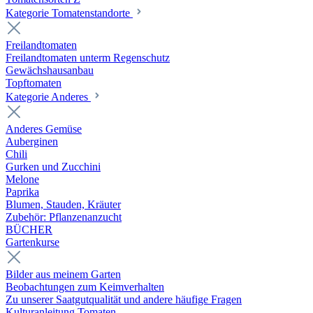
Kategorie Tomatenstandorte
Freilandtomaten
Freilandtomaten unterm Regenschutz
Gewächshausanbau
Topftomaten
Kategorie Anderes
Anderes Gemüse
Auberginen
Chili
Gurken und Zucchini
Melone
Paprika
Blumen, Stauden, Kräuter
Zubehör: Pflanzenanzucht
BÜCHER
Gartenkurse
Bilder aus meinem Garten
Beobachtungen zum Keimverhalten
Zu unserer Saatgutqualität und andere häufige Fragen
Kulturanleitung Tomaten