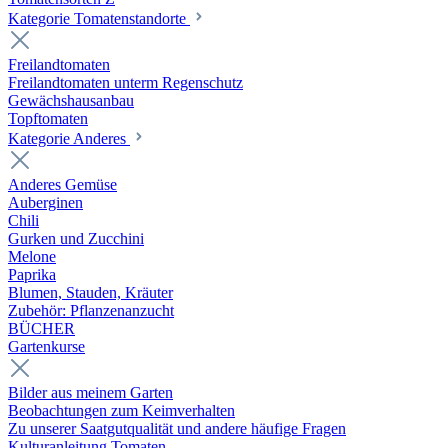
Kategorie Tomatenstandorte
Freilandtomaten
Freilandtomaten unterm Regenschutz
Gewächshausanbau
Topftomaten
Kategorie Anderes
Anderes Gemüse
Auberginen
Chili
Gurken und Zucchini
Melone
Paprika
Blumen, Stauden, Kräuter
Zubehör: Pflanzenanzucht
BÜCHER
Gartenkurse
Bilder aus meinem Garten
Beobachtungen zum Keimverhalten
Zu unserer Saatgutqualität und andere häufige Fragen
Kulturanleitung Tomaten