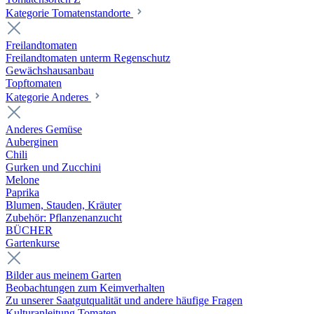
Kategorie Tomatenstandorte
Freilandtomaten
Freilandtomaten unterm Regenschutz
Gewächshausanbau
Topftomaten
Kategorie Anderes
Anderes Gemüse
Auberginen
Chili
Gurken und Zucchini
Melone
Paprika
Blumen, Stauden, Kräuter
Zubehör: Pflanzenanzucht
BÜCHER
Gartenkurse
Bilder aus meinem Garten
Beobachtungen zum Keimverhalten
Zu unserer Saatgutqualität und andere häufige Fragen
Kulturanleitung Tomaten