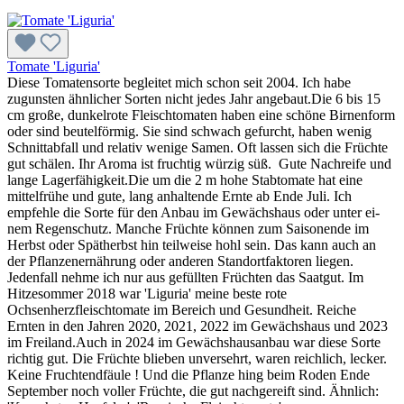
Tomate 'Liguria'
Diese Tomatensorte begleitet mich schon seit 2004. Ich habe
zugunsten ähnlicher Sorten nicht jedes Jahr angebaut.Die 6 bis 15
cm große, dunkelrote Fleischtomaten haben eine schöne Birnenform
oder sind beutelförmig. Sie sind schwach gefurcht, haben wenig
Schnittabfall und relativ wenige Samen. Oft lassen sich die Früchte
gut schälen. Ihr Aroma ist fruchtig würzig süß. Gute Nachreife und
lange Lagerfähigkeit.Die um die 2 m hohe Stabtomate hat eine
mittelfrühe und gute, lang anhaltende Ernte ab Ende Juli. Ich
empfehle die Sorte für den Anbau im Gewächshaus oder unter ei­
nem Regenschutz. Manche Früchte können zum Saisonende im
Herbst oder Spätherbst hin teilweise hohl sein. Das kann auch an
der Pflanzenernährung oder anderen Standortfaktoren liegen.
Jedenfall nehme ich nur aus gefüllten Früchten das Saatgut. Im
Hitzesommer 2018 war 'Liguria' meine beste rote
Ochsenherzfleischtomate im Bereich und Gesundheit. Reiche
Ernten in den Jahren 2020, 2021, 2022 im Gewächshaus und 2023
im Freiland.Auch in 2024 im Gewächshausanbau war diese Sorte
richtig gut. Die Früchte blieben unversehrt, waren reichlich, lecker.
Keine Fruchtendfäule ! Und die Pflanze hing beim Roden Ende
September noch voller Früchte, die gut nachgereift sind. Ähnlich: