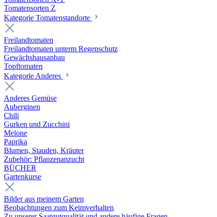
Tomatensorten Z
Kategorie Tomatenstandorte
Freilandtomaten
Freilandtomaten unterm Regenschutz
Gewächshausanbau
Topftomaten
Kategorie Anderes
Anderes Gemüse
Auberginen
Chili
Gurken und Zucchini
Melone
Paprika
Blumen, Stauden, Kräuter
Zubehör: Pflanzenanzucht
BÜCHER
Gartenkurse
Bilder aus meinem Garten
Beobachtungen zum Keimverhalten
Zu unserer Saatgutqualität und andere häufige Fragen