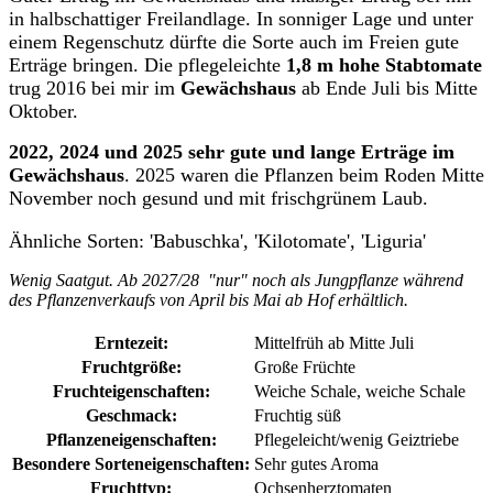
in halbschattiger Freilandlage. In sonniger Lage und unter
einem Regenschutz dürfte die Sorte auch im Freien gute
Erträge bringen. Die pflegeleichte
1,8 m hohe Stabtomate
trug 2016 bei mir im
Gewächshaus
ab Ende Juli bis Mitte
Oktober.
2022, 2024 und 2025 sehr gute und lange Erträge im
Gewächshaus
. 2025 waren die Pflanzen beim Roden Mitte
November noch gesund und mit frischgrünem Laub.
Ähnliche Sorten: 'Babuschka', 'Kilotomate', 'Liguria'
Wenig Saatgut. Ab 2027/28 "nur" noch als Jungpflanze während
des Pflanzenverkaufs von April bis Mai ab Hof erhältlich.
Erntezeit:
Mittelfrüh ab Mitte Juli
Fruchtgröße:
Große Früchte
Fruchteigenschaften:
Weiche Schale
, weiche Schale
Geschmack:
Fruchtig süß
Pflanzeneigenschaften:
Pflegeleicht/wenig Geiztriebe
Besondere Sorteneigenschaften:
Sehr gutes Aroma
Fruchttyp:
Ochsenherztomaten