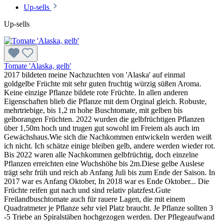
Up-sells
Up-sells
Tomate 'Alaska, gelb'
2017 bildeten meine Nachzuchten von 'Alaska' auf einmal
goldgelbe Früchte mit sehr guten fruchtig würzig süßen Aroma.
Keine einzige Pflanze bildete rote Früchte. In allen anderen
Eigenschaften blieb die Pflanze mit dem Orginal gleich. Robuste,
mehrtriebige, bis 1,2 m hohe Buschtomate, mit gelben bis
gelborangen Früchten. 2022 wurden die gelbfrüchtigen Pflanzen
über 1,50m hoch und trugen gut sowohl im Freiem als auch im
Gewächshaus.Wie sich die Nachkommen entwickeln werden weiß
ich nicht. Ich schätze einige bleiben gelb, andere werden wieder rot.
Bis 2022 waren alle Nachkommen gelbfrüchtig, doch einzelne
Pflanzen erreichten eine Wuchshöhe bis 2m.Diese gelbe Auslese
trägt sehr früh und reich ab Anfang Juli bis zum Ende der Saison. In
2017 war es Anfang Oktober, In 2018 war es Ende Oktober... Die
Früchte reifen gut nach und sind relativ platzfest.Gute
Freilandbuschtomate auch für rauere Lagen, die mit einem
Quadratmeter je Pflanze sehr viel Platz braucht. Je Pflanze sollten 3
-5 Triebe an Spiralstäben hochgezogen werden. Der Pflegeaufwand