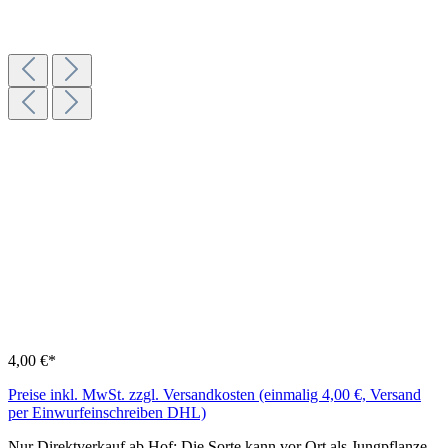
4,00 €*
Preise inkl. MwSt. zzgl. Versandkosten (einmalig 4,00 €, Versand
per Einwurfeinschreiben DHL)
Nur Direktverkauf ab Hof: Die Sorte kann vor Ort als Jungpflanze