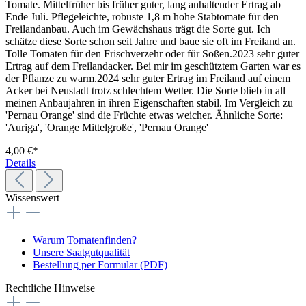
Tomate. Mittelfrüher bis früher guter, lang anhaltender Ertrag ab
Ende Juli. Pflegeleichte, robuste 1,8 m hohe Stabtomate für den
Freilandanbau. Auch im Gewächshaus trägt die Sorte gut. Ich
schätze diese Sorte schon seit Jahre und baue sie oft im Freiland an.
Tolle Tomaten für den Frischverzehr oder für Soßen.2023 sehr guter
Ertrag auf dem Freilandacker. Bei mir im geschütztem Garten war es
der Pflanze zu warm.2024 sehr guter Ertrag im Freiland auf einem
Acker bei Neustadt trotz schlechtem Wetter. Die Sorte blieb in all
meinen Anbaujahren in ihren Eigenschaften stabil. Im Vergleich zu
'Pernau Orange' sind die Früchte etwas weicher. Ähnliche Sorte:
'Auriga', 'Orange Mittelgroße', 'Pernau Orange'
4,00 €*
Details
Wissenswert
Warum Tomatenfinden?
Unsere Saatgutqualität
Bestellung per Formular (PDF)
Rechtliche Hinweise