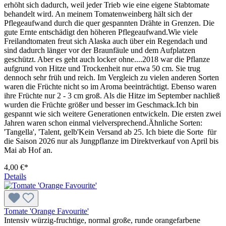
erhöht sich dadurch, weil jeder Trieb wie eine eigene Stabtomate
behandelt wird. An meinem Tomatenweinberg hält sich der
Pflegeaufwand durch die quer gespannten Drähte in Grenzen. Die
gute Ernte entschädigt den höheren Pflegeaufwand.Wie viele
Freilandtomaten freut sich Alaska auch über ein Regendach und
sind dadurch länger vor der Braunfäule und dem Aufplatzen
geschützt. Aber es geht auch locker ohne....2018 war die Pflanze
aufgrund von Hitze und Trockenheit nur etwa 50 cm. Sie trug
dennoch sehr früh und reich. Im Vergleich zu vielen anderen Sorten
waren die Früchte nicht so im Aroma beeinträchtigt. Ebenso waren
ihre Früchte nur 2 - 3 cm groß. Als die Hitze im September nachließ
wurden die Früchte größer und besser im Geschmack.Ich bin
gespannt wie sich weitere Generationen entwickeln. Die ersten zwei
Jahren waren schon einmal vielversprechend.Ähnliche Sorten:
'Tangella', 'Talent, gelb'Kein Versand ab 25. Ich biete die Sorte für
die Saison 2026 nur als Jungpflanze im Direktverkauf von April bis
Mai ab Hof an.
4,00 €*
Details
Tomate 'Orange Favourite'
Intensiv würzig-fruchtige, normal große, runde orangefarbene