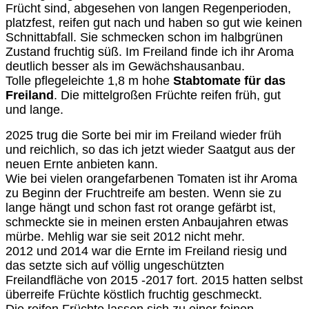
Frücht sind, abgesehen von langen Regenperioden,
platzfest, reifen gut nach und haben so gut wie keinen
Schnittabfall. Sie schmecken schon im halbgrünen
Zustand fruchtig süß. Im Freiland finde ich ihr Aroma
deutlich besser als im Gewächshausanbau.
Tolle pflegeleichte 1,8 m hohe
Stabtomate für das
Freiland
. Die mittelgroßen Früchte reifen früh, gut
und lange.
2025 trug die Sorte bei mir im Freiland wieder früh
und reichlich, so das ich jetzt wieder Saatgut aus der
neuen Ernte anbieten kann.
Wie bei vielen orange­farbenen Tomaten ist ihr Aroma
zu Beginn der Fruchtreife am besten. Wenn sie zu
lange hängt und schon fast rot orange gefärbt ist,
schmeckte sie in meinen ersten Anbaujahren etwas
mürbe. Mehlig war sie seit 2012 nicht mehr.
2012 und 2014 war die Ernte im Freiland riesig und
das setzte sich auf völlig ungeschützten
Freilandfläche von 2015 -2017 fort. 2015 hatten selbst
überreife Früchte köstlich fruchtig geschmeckt.
Die reifen Früchte lassen sich zu einer feinen,