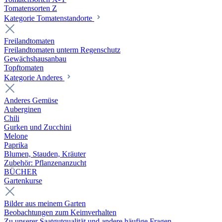
Tomatensorten Z
Kategorie Tomatenstandorte
Freilandtomaten
Freilandtomaten unterm Regenschutz
Gewächshausanbau
Topftomaten
Kategorie Anderes
Anderes Gemüse
Auberginen
Chili
Gurken und Zucchini
Melone
Paprika
Blumen, Stauden, Kräuter
Zubehör: Pflanzenanzucht
BÜCHER
Gartenkurse
Bilder aus meinem Garten
Beobachtungen zum Keimverhalten
Zu unserer Saatgutqualität und andere häufige Fragen