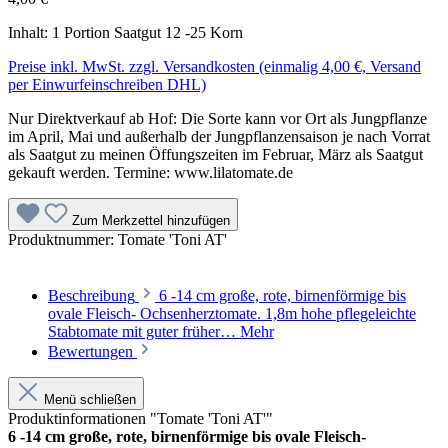
Inhalt:
1 Portion Saatgut 12 -25 Korn
Preise inkl. MwSt. zzgl. Versandkosten (einmalig 4,00 €, Versand
per Einwurfeinschreiben DHL)
Nur Direktverkauf ab Hof: Die Sorte kann vor Ort als Jungpflanze
im April, Mai und außerhalb der Jungpflanzensaison je nach Vorrat
als Saatgut zu meinen Öffungszeiten im Februar, März als Saatgut
gekauft werden. Termine: www.lilatomate.de
Zum Merkzettel hinzufügen
Produktnummer:
Tomate 'Toni AT'
Beschreibung
6 -14 cm große, rote, birnenförmige bis
ovale Fleisch- Ochsenherztomate. 1,8m hohe pflegeleichte
Stabtomate mit guter früher…
Mehr
Bewertungen
Menü schließen
Produktinformationen "Tomate 'Toni AT'"
6 -14 cm große, rote, birnenförmige bis ovale Fleisch-