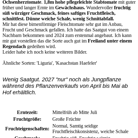
Ochsenherztomate
.
1,8m hohe pflegeleichte Stabtomate
mit guter
früher und langer Ernte im
Gewächshaus.
Wundervoller
fruchtig
süß würziger Geschmack, feines saftiges Fruchtfleisch,
schnittfest. Dünne weiche Schale, wenig Schnittabfall.
Mir hat diese birnenförmige Fleischtomate sehr gut im Anbau,
Frucht und Geschmack gefallen. Ich hatte das Saatgut von einem
Nachbarn bekommen und 2024 zum erstenmal angebaut. Ich kann
mir gut vorstellen das die Sorte auch gut im
Freiland unter einem
Regendach
gedeihen wird.
Leider habe ich noch keine weiteren Bilder.
Ähnliche Sorten: 'Liguria', 'Kasachstan Haefeler'
Wenig Saatgut. 2027 "nur" noch als Jungpflanze
während des Pflanzenverkaufs von April bis Mai ab
Hof erhältlich.
Erntezeit:
Mittelfrüh ab Mitte Juli
Fruchtgröße:
Große Früchte
Normal
, Samtig seidige
Fruchteigenschaften:
Fruchtfleischkonsistenz
, weiche Schale