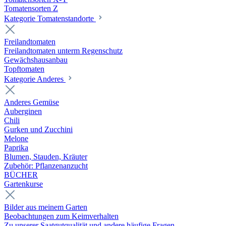
Tomatensorten Z
Kategorie Tomatenstandorte
Freilandtomaten
Freilandtomaten unterm Regenschutz
Gewächshausanbau
Topftomaten
Kategorie Anderes
Anderes Gemüse
Auberginen
Chili
Gurken und Zucchini
Melone
Paprika
Blumen, Stauden, Kräuter
Zubehör: Pflanzenanzucht
BÜCHER
Gartenkurse
Bilder aus meinem Garten
Beobachtungen zum Keimverhalten
Zu unserer Saatgutqualität und andere häufige Fragen