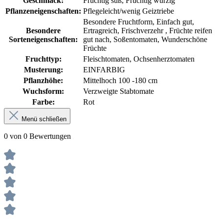
Geschmack:
Fruchtig süß
, Fruchtig würzig
Pflanzeneigenschaften:
Pflegeleicht/wenig Geiztriebe
Besondere Fruchtform
, Einfach gut
,
Besondere
Ertragreich
, Frischverzehr
, Früchte reifen
Sorteneigenschaften:
gut nach
, Soßentomaten
, Wunderschöne
Früchte
Fruchttyp:
Fleischtomaten
, Ochsenherztomaten
Musterung:
EINFARBIG
Pflanzhöhe:
Mittelhoch 100 -180 cm
Wuchsform:
Verzweigte Stabtomate
Farbe:
Rot
Menü schließen
0 von 0 Bewertungen