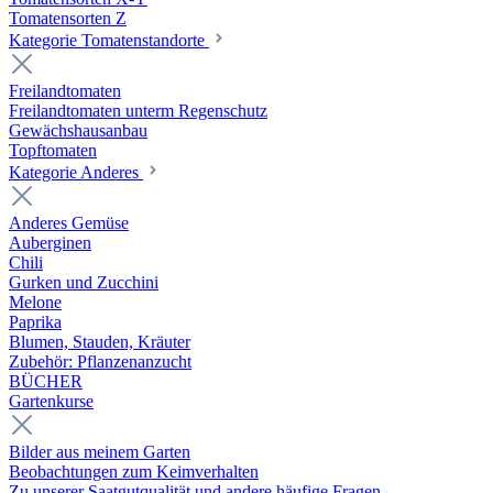
Tomatensorten Z
Kategorie Tomatenstandorte
Freilandtomaten
Freilandtomaten unterm Regenschutz
Gewächshausanbau
Topftomaten
Kategorie Anderes
Anderes Gemüse
Auberginen
Chili
Gurken und Zucchini
Melone
Paprika
Blumen, Stauden, Kräuter
Zubehör: Pflanzenanzucht
BÜCHER
Gartenkurse
Bilder aus meinem Garten
Beobachtungen zum Keimverhalten
Zu unserer Saatgutqualität und andere häufige Fragen