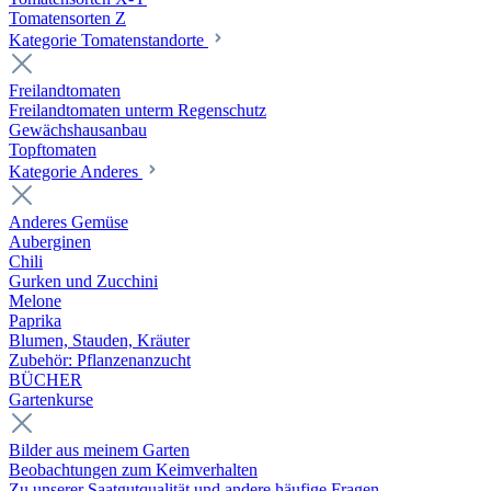
Tomatensorten Z
Kategorie Tomatenstandorte
Freilandtomaten
Freilandtomaten unterm Regenschutz
Gewächshausanbau
Topftomaten
Kategorie Anderes
Anderes Gemüse
Auberginen
Chili
Gurken und Zucchini
Melone
Paprika
Blumen, Stauden, Kräuter
Zubehör: Pflanzenanzucht
BÜCHER
Gartenkurse
Bilder aus meinem Garten
Beobachtungen zum Keimverhalten
Zu unserer Saatgutqualität und andere häufige Fragen