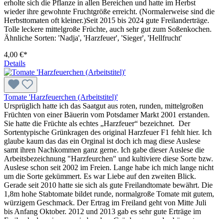
erholte sich die Pflanze in allen Bereichen und hatte im Herbst
wieder ihre gewohnte Fruchtgröße erreicht. (Normalerweise sind die
Herbsttomaten oft kleiner.)Seit 2015 bis 2024 gute Freilanderträge.
Tolle leckere mittelgroße Früchte, auch sehr gut zum Soßenkochen.
Ähnliche Sorten: 'Nadja', 'Harzfeuer', 'Sieger', 'Hellfrucht'
4,00 €*
Details
Tomate 'Harzfeuerchen (Arbeitstitel)'
Ursprüglich hatte ich das Saatgut aus roten, runden, mittelgroßen
Früchten von einer Bäuerin vom Potsdamer Markt 2001 erstanden.
Sie hatte die Früchte als echtes „Harz­feuer“ bezeichnet. Der
Sortentypische Grünkragen des original Harzfeuer F1 fehlt hier. Ich
glaube kaum das das ein Orginal ist doch ich mag diese Auslese
samt ihren Nachkommen ganz gerne. Ich gabe dieser Auslese die
Arbeitsbezeichnung "Harzfeurchen" und kultiviere diese Sorte bzw.
Auslese schon seit 2002 im Freien. Lange habe ich mich lange nicht
um die Sorte gekümmert. Es war Liebe auf den zweiten Blick.
Gerade seit 2010 hatte sie sich als gute Freilandtomate bewährt. Die
1,8m hohe Stabtomate bildet runde, normalgroße Tomate mit gutem,
würzigem Geschmack. Der Ertrag im Freiland geht von Mitte Juli
bis Anfang Oktober. 2012 und 2013 gab es sehr gute Erträge im