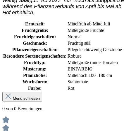
Wenig Saatgut. Ab 2027 "nur" noch als Jungpflanze
während des Pflanzenverkaufs von April bis Mai ab
Hof erhältlich.
Erntezeit:
Mittelfrüh ab Mitte Juli
Fruchtgröße:
Mittelgroße Früchte
Fruchteigenschaften:
Normal
Geschmack:
Fruchtig süß
Pflanzeneigenschaften:
Pflegeleicht/wenig Geiztriebe
Besondere Sorteneigenschaften:
Robust
Fruchttyp:
Mittelgroße runde Tomaten
Musterung:
EINFARBIG
Pflanzhöhe:
Mittelhoch 100 -180 cm
Wuchsform:
Stabtomate
Farbe:
Rot
Menü schließen
0 von 0 Bewertungen