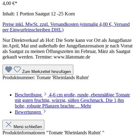
4,00 €*
Inhalt:
1 Portion Saatgut 12 -25 Korn
Preise inkl. MwSt. zzgl. Versandkosten (einmalig 4,00 €, Versand
per Einwurfeinschreiben DHL)
Nur Direktverkauf ab Hof: Die Sorte kann vor Ort als Jungpflanze
im April, Mai und außerhalb der Jungpflanzensaison je nach Vorrat
als Saatgut zu meinen Öffungszeiten im Februar, März als Saatgut
gekauft werden. Termine: www.lilatomate.de
Zum Merkzettel hinzufügen
Produktnummer:
Tomate 'Rheinlands Ruhm'
Beschreibung
4-6 cm große, runde, ebenmäßige Tomate
mit guten fruchtig, würzig, süßen Geschmack. Die 1,8m
hohe, robuste Pflanzen brachte…
Mehr
Bewertungen
Menü schließen
Produktinformationen "Tomate 'Rheinlands Ruhm' "