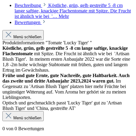
Beschreibung
Köstliche, grün, gelb gestreifte 5 -8 cm
lange saftige, knackige Flachentomate mit Spitze. Die Frucht
ist ähnlich wie bei '…
Mehr
Bewertungen
Menü schließen
Produktinformationen "Tomate 'Lucky Tiger' "
Köstliche, grün, gelb gestreifte 5 -8 cm lange saftige, knackige
Flachentomate
mit Spitze. Die Frucht ist ähnlich wie bei 'Artisan
Blush Tiger'. In meinem ersten Anbaujahr 2022 war die Sorte eine
1,8 -2m hohe wüchsige Stabtomate mit frühen, guten und langem
Ertrag im Gewächshaus.
Frühe und gute Ernte, gute Nachreife, gute Haltbarkeit. Auch
das zweite und dritte Anbaujahr 2023,2024 waren gut.
Im
Gegensatz zu 'Artisan Blush Tiger' platzen hier mehr Früchte bei
ungünstiger Witterung auf. Vom Aroma her gehört sie zu meinen
Lieblingsorten.
Optisch und geschmacklich passt 'Lucky Tiger' gut zu 'Artisan
Blush Tiger' und 'China, gestreifte AT'
Menü schließen
0 von 0 Bewertungen