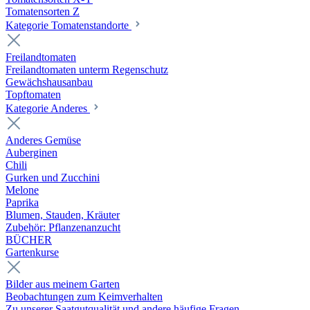
Tomatensorten Z
Kategorie Tomatenstandorte
Freilandtomaten
Freilandtomaten unterm Regenschutz
Gewächshausanbau
Topftomaten
Kategorie Anderes
Anderes Gemüse
Auberginen
Chili
Gurken und Zucchini
Melone
Paprika
Blumen, Stauden, Kräuter
Zubehör: Pflanzenanzucht
BÜCHER
Gartenkurse
Bilder aus meinem Garten
Beobachtungen zum Keimverhalten
Zu unserer Saatgutqualität und andere häufige Fragen