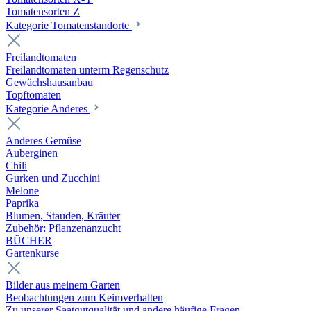
Tomatensorten Z
Kategorie Tomatenstandorte
Freilandtomaten
Freilandtomaten unterm Regenschutz
Gewächshausanbau
Topftomaten
Kategorie Anderes
Anderes Gemüse
Auberginen
Chili
Gurken und Zucchini
Melone
Paprika
Blumen, Stauden, Kräuter
Zubehör: Pflanzenanzucht
BÜCHER
Gartenkurse
Bilder aus meinem Garten
Beobachtungen zum Keimverhalten
Zu unserer Saatgutqualität und andere häufige Fragen