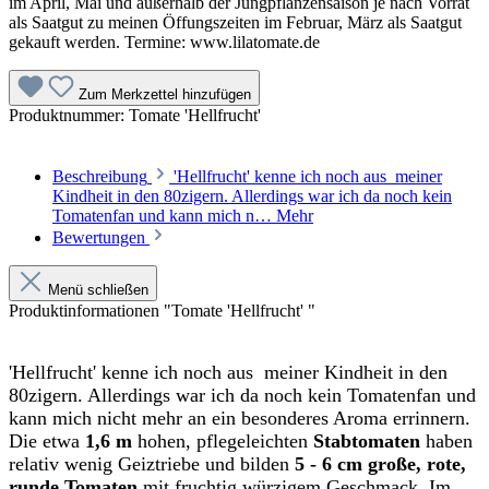
im April, Mai und außerhalb der Jungpflanzensaison je nach Vorrat
als Saatgut zu meinen Öffungszeiten im Februar, März als Saatgut
gekauft werden. Termine: www.lilatomate.de
Zum Merkzettel hinzufügen
Produktnummer:
Tomate 'Hellfrucht'
Beschreibung
'Hellfrucht' kenne ich noch aus meiner
Kindheit in den 80zigern. Allerdings war ich da noch kein
Tomatenfan und kann mich n…
Mehr
Bewertungen
Menü schließen
Produktinformationen "Tomate 'Hellfrucht' "
'Hellfrucht' kenne ich noch aus meiner Kindheit in den
80zigern. Allerdings war ich da noch kein Tomatenfan und
kann mich nicht mehr an ein besonderes Aroma errinnern.
Die etwa
1,6 m
hohen, pflegeleichten
Stabtomaten
haben
relativ wenig Geiztriebe und bilden
5 - 6 cm große, rote,
runde Tomaten
mit fruchtig würzigem Geschmack. Im