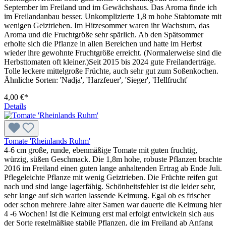
September im Freiland und im Gewächshaus. Das Aroma finde ich
im Freilandanbau besser. Unkomplizierte 1,8 m hohe Stab­tomate mit
wenigen Geiztrieben. Im Hitzesommer waren ihr Wachstum, das
Aroma und die Fruchtgröße sehr spärlich. Ab den Spätsommer
erholte sich die Pflanze in allen Bereichen und hatte im Herbst
wieder ihre gewohnte Fruchtgröße erreicht. (Normalerweise sind die
Herbsttomaten oft kleiner.)Seit 2015 bis 2024 gute Freilanderträge.
Tolle leckere mittelgroße Früchte, auch sehr gut zum Soßenkochen.
Ähnliche Sorten: 'Nadja', 'Harzfeuer', 'Sieger', 'Hellfrucht'
4,00 €*
Details
Tomate 'Rheinlands Ruhm'
4-6 cm große, runde, ebenmäßige Tomate mit guten fruchtig,
würzig, süßen Geschmack. Die 1,8m hohe, robuste Pflanzen brachte
2016 im Freiland einen guten lange anhaltenden Ertrag ab Ende Juli.
Pflegeleichte Pflanze mit wenig Geiztrieben. Die Früchte reifen gut
nach und sind lange lagerfähig. Schönheitsfehler ist die leider sehr,
sehr lange auf sich warten lassende Keimung. Egal ob es frischer
oder schon mehrere Jahre alter Samen war dauerte die Keimung hier
4 -6 Wochen! Ist die Keimung erst mal erfolgt entwickeln sich aus
der Sorte regelmäßige stabile Pflanzen, die im Freiland ab Anfang