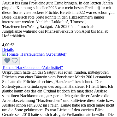
August bis zum Frost eine gute Ernte bringen. In den letzten Jahren
ging die Keimung schneller.2023 war mein bestes Freilandjahr mit
dieser Sorte: viele leckere Früchte. Bereits in 2022 war es schon gut.
Diese klassisch rote Sorte könnte in den Hitzesommern immer
interesanter werden.Ähnlich: 'Lukkulus', 'Homosa',
'Harzfeuerchen'Wenig Saatgut. Ab 2027 "nur" noch als
Jungpflanze während des Pflanzenverkaufs von April bis Mai ab
Hof erhältlich.
4,00 €*
Details
Tomate 'Harzfeuerchen (Arbeitstitel)'
Ursprüglich hatte ich das Saatgut aus roten, runden, mittelgroßen
Früchten von einer Bäuerin vom Potsdamer Markt 2001 erstanden.
Sie hatte die Früchte als echtes „Harz­feuer“ bezeichnet. Der
Sortentypische Grünkragen des original Harzfeuer F1 fehlt hier. Ich
glaube kaum das das ein Orginal ist doch ich mag diese Auslese
samt ihren Nachkommen ganz gerne. Ich gabe dieser Auslese die
Arbeitsbezeichnung "Harzfeurchen" und kultiviere diese Sorte bzw.
Auslese schon seit 2002 im Freien. Lange habe ich mich lange nicht
um die Sorte gekümmert. Es war Liebe auf den zweiten Blick.
Gerade seit 2010 hatte sie sich als gute Freilandtomate bewährt. Die