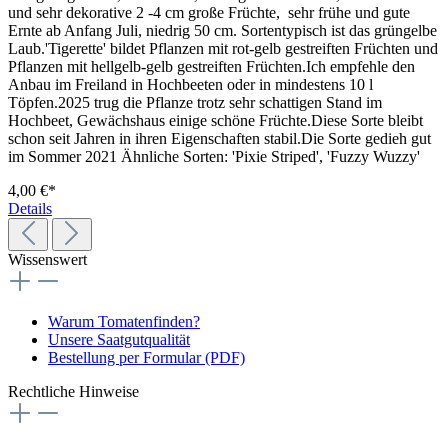
und sehr dekorative 2 -4 cm große Früch­­­te, sehr frühe und gute
Ernte ab Anfang Juli, niedrig 50 cm. Sortentypisch ist das grüngelbe
Laub.'Tigerette' bildet Pflanzen mit rot-gelb gestreiften Früchten und
Pflan­zen mit hellgelb-gelb ge­streif­ten Früchten.Ich empfehle den
Anbau im Freiland in Hochbeeten oder in mindestens 10 l
Töpfen.2025 trug die Pflanze trotz sehr schattigen Stand im
Hochbeet, Gewächshaus einige schöne Früchte.Diese Sorte bleibt
schon seit Jahren in ihren Eigenschaften stabil.Die Sorte gedieh gut
im Sommer 2021 Ähnliche Sorten: 'Pixie Striped', 'Fuzzy Wuzzy'
4,00 €*
Details
Wissenswert
Warum Tomatenfinden?
Unsere Saatgutqualität
Bestellung per Formular (PDF)
Rechtliche Hinweise