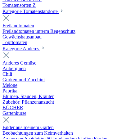
Tomatensorten Z
Kategorie Tomatenstandorte
Freilandtomaten
Freilandtomaten unterm Regenschutz
Gewächshausanbau
Topftomaten
Kategorie Anderes
Anderes Gemüse
Auberginen
Chili
Gurken und Zucchini
Melone
Paprika
Blumen, Stauden, Kräuter
Zubehör: Pflanzenanzucht
BÜCHER
Gartenkurse
Bilder aus meinem Garten
Beobachtungen zum Keimverhalten
Zu unserer Saatgutqualität und andere häufige Fragen