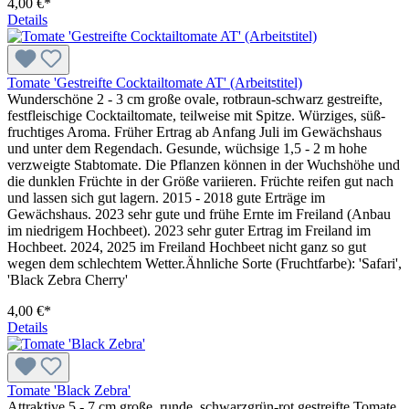
4,00 €*
Details
Tomate 'Gestreifte Cocktailtomate AT' (Arbeitstitel)
Wunderschöne 2 - 3 cm große ovale, rotbraun-schwarz gestreifte,
festfleischige Cocktailtomate, teilweise mit Spitze. Würziges, süß-
fruchtiges Aroma. Früher Ertrag ab Anfang Juli im Gewächshaus
und unter dem Regendach. Gesunde, wüchsige 1,5 - 2 m hohe
verzweigte Stabtomate. Die Pflanzen kön­nen in der Wuchshöhe und
die dunklen Früchte in der Größe vari­ie­ren. Früchte reifen gut nach
und lassen sich gut lagern. 2015 - 2018 gute Erträge im
Gewächshaus. 2023 sehr gute und frühe Ernte im Freiland (Anbau
im niedrigem Hochbeet). 2023 sehr guter Ertrag im Freiland im
Hochbeet. 2024, 2025 im Freiland Hochbeet nicht ganz so gut
wegen dem schlechtem Wetter.Ähnliche Sorte (Fruchtfarbe): 'Safari',
'Black Zebra Cherry'
4,00 €*
Details
Tomate 'Black Zebra'
Attraktive 5 - 7 cm große, runde, schwarzgrün-rot gestreifte Tomate