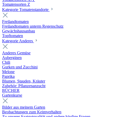
Tomatensorten Z
Kategorie Tomatenstandorte
Freilandtomaten
Freilandtomaten unterm Regenschutz
Gewächshausanbau
Topftomaten
Kategorie Anderes
Anderes Gemüse
Auberginen
Chili
Gurken und Zucchini
Melone
Paprika
Blumen, Stauden, Kräuter
Zubehör: Pflanzenanzucht
BÜCHER
Gartenkurse
Bilder aus meinem Garten
Beobachtungen zum Keimverhalten
Zu unserer Saatgutqualität und andere häufige Fragen