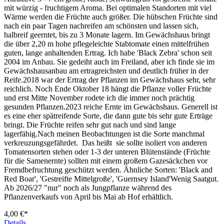
mit würzig - fruchtigem Aroma. Bei optimalen Standorten mit viel
Wärme werden die Früchte auch größer. Die hübschen Früchte sind
nach ein paar Tagen nachreifen am schönsten und lassen sich,
halbreif geerntet, bis zu 3 Monate lagern. Im Gewächshaus bringt
die über 2,20 m hohe pflegeleichte Stabtomate einen mittelfrühen
guten, lange anhaltenden Ertrag. Ich habe 'Black Zebra' schon seit
2004 im Anbau. Sie gedeiht auch im Freiland, aber ich finde sie im
Gewächshausanbau am ertragreichsten und deutlich früher in der
Reife.2018 war der Ertrag der Pflanzen im Gewächshaus sehr, sehr
reichlich. Noch Ende Oktober 18 hängt die Pflanze voller Früchte
und erst Mitte November rodete ich die immer noch prächtig
gesunden Pflanzen.2023 reiche Ernte im Gewächshaus. Generell ist
es eine eher spätreifende Sorte, die dann gute bis sehr gute Erträge
bringt. Die Früchte reifen sehr gut nach und sind lange
lagerfähig.Nach meinen Beobachtungen ist die Sorte manchmal
verkreuzungsgefährdet. Das heißt sie sollte isoliert von anderen
Tomatensorten stehen oder 1-3 der unteren Blütenstände (Früchte
für die Samenernte) sollten mit einem großem Gazesäckchen vor
Fremdbefruchtung geschützt werden. Ähnliche Sorten: 'Black and
Red Boar', 'Gestreifte Mittelgroße', 'Guernsey Island'Wenig Saatgut.
Ab 2026/27 "nur" noch als Jungpflanze während des
Pflanzenverkaufs von April bis Mai ab Hof erhältlich.
4,00 €*
Details