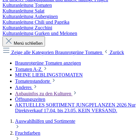
Kulturanleitung Tomaten
Kulturanleitung Salat
Kulturanleitung Auberginen
Kulturanleitung Chili und Paprika
Kulturanleitung Zucchini
Kulturanleitung Gurken und Melonen
Menü schließen
Zeige alle Kategorien
Braunrotgrüne Tomaten
Zurück
Braunrotgrüne Tomaten anzeigen
Tomaten A-Z
MEINE LIEBLINGSTOMATEN
Tomatenstandorte
Anderes
Anbauinfos zu den Kulturen
Öffnungszeiten
AKTUELLES SORTIMENT JUNGPFLANZEN 2026 Nur
Direktverkauf 17.04. bis 23.05. KEIN VERSAND.
Auswahlhilfen und Sortimente
Fruchtfarben