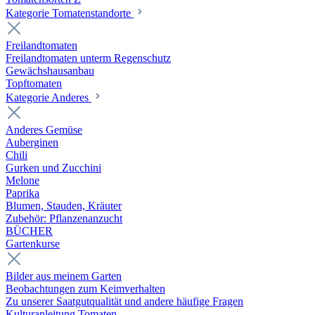
Kategorie Tomatenstandorte
Freilandtomaten
Freilandtomaten unterm Regenschutz
Gewächshausanbau
Topftomaten
Kategorie Anderes
Anderes Gemüse
Auberginen
Chili
Gurken und Zucchini
Melone
Paprika
Blumen, Stauden, Kräuter
Zubehör: Pflanzenanzucht
BÜCHER
Gartenkurse
Bilder aus meinem Garten
Beobachtungen zum Keimverhalten
Zu unserer Saatgutqualität und andere häufige Fragen
Kulturanleitung Tomaten