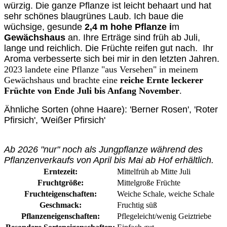
würzig. Die ganze Pflanze ist leicht behaart und hat
sehr schönes blaugrünes Laub. Ich baue die
wüchsige, gesunde
2,4 m hohe Pflanze i
m
Gewächshaus
an. Ihre Erträge sind früh ab Juli,
lange und reichlich. Die Früchte reifen gut nach. Ihr
Aroma verbesserte sich bei mir in den letzten Jahren.
2023 landete eine Pflanze "aus Versehen" in meinem
Gewächshaus und brachte eine
reiche Ernte leckerer
Früchte von Ende Juli bis Anfang November
.
Ähnliche Sorten (ohne Haare): 'Berner Rosen', 'Roter
Pfirsich', 'Weißer Pfirsich'
Ab 2026 "nur" noch als Jungpflanze während des
Pflanzenverkaufs von April bis Mai ab Hof erhältlich.
Erntezeit:
Mittelfrüh ab Mitte Juli
Fruchtgröße:
Mittelgroße Früchte
Fruchteigenschaften:
Weiche Schale
, weiche Schale
Geschmack:
Fruchtig süß
Pflanzeneigenschaften:
Pflegeleicht/wenig Geiztriebe