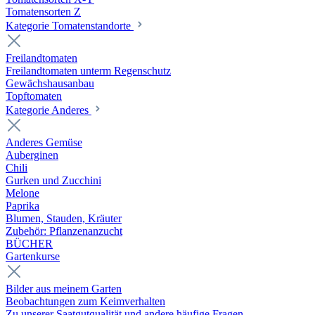
Tomatensorten Z
Kategorie Tomatenstandorte
Freilandtomaten
Freilandtomaten unterm Regenschutz
Gewächshausanbau
Topftomaten
Kategorie Anderes
Anderes Gemüse
Auberginen
Chili
Gurken und Zucchini
Melone
Paprika
Blumen, Stauden, Kräuter
Zubehör: Pflanzenanzucht
BÜCHER
Gartenkurse
Bilder aus meinem Garten
Beobachtungen zum Keimverhalten
Zu unserer Saatgutqualität und andere häufige Fragen