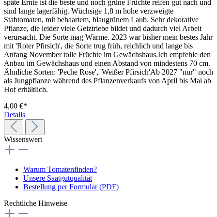
späte Ernte ist die beste und noch grüne Früchte reifen gut nach und
sind lange lagerfähig. Wüchsige 1,8 m hohe verzweigte
Stabtomaten, mit behaartem, blau­grü­nem Laub. Sehr dekorative
Pflan­ze, die leider viele Geiztriebe bildet und dadurch viel Arbeit
verursacht. Die Sorte mag Wärme. 2023 war bisher mein bestes Jahr
mit 'Roter Pfirsich', die Sorte trug früh, reichlich und lange bis
Anfang November tolle Früchte im Gewächshaus.Ich empfehle den
Anbau im Gewächshaus und einen Abstand von mindestens 70 cm.
Ähnliche Sorten: 'Peche Rose', 'Weißer Pfirsich'Ab 2027 "nur" noch
als Jungpflanze während des Pflanzenverkaufs von April bis Mai ab
Hof erhältlich.
4,00 €*
Details
Wissenswert
Warum Tomatenfinden?
Unsere Saatgutqualität
Bestellung per Formular (PDF)
Rechtliche Hinweise