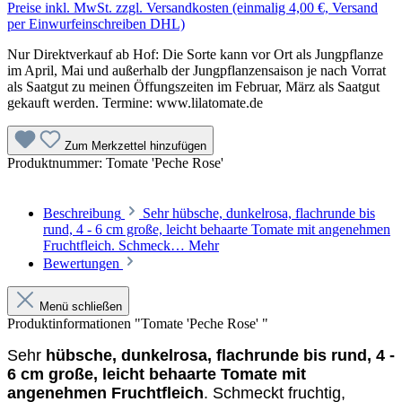
Preise inkl. MwSt. zzgl. Versandkosten (einmalig 4,00 €, Versand
per Einwurfeinschreiben DHL)
Nur Direktverkauf ab Hof: Die Sorte kann vor Ort als Jungpflanze
im April, Mai und außerhalb der Jungpflanzensaison je nach Vorrat
als Saatgut zu meinen Öffungszeiten im Februar, März als Saatgut
gekauft werden. Termine: www.lilatomate.de
Zum Merkzettel hinzufügen
Produktnummer:
Tomate 'Peche Rose'
Beschreibung
Sehr hübsche, dunkelrosa, flach­runde bis
rund, 4 - 6 cm große, leicht be­haarte Tomate mit angenehmen
Fruchtfleich. Schmeck…
Mehr
Bewertungen
Menü schließen
Produktinformationen "Tomate 'Peche Rose' "
Sehr
hübsche, dunkelrosa, flach­runde bis rund, 4 -
6 cm große, leicht be­haarte Tomate mit
angenehmen Fruchtfleich
. Schmeckt fruchtig,