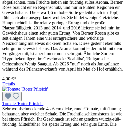
abgeflachten, rosa Früchte haben ein fruchtig süßes Aroma. Berner
Rose braucht einen Regenschutz, und nur in kühlen Regionen ein
Gewächshaus. Die etwa 1,6 m hohe Sorte gedeiht auch im Topf,
fühlt sich aber ausgepflanzt wohler. Sie bildet wenige Geiztriebe.
Haupt­nach­teil ist ihr relativ geringer Ertrag und die große
Platzanfälligkeit. 2013 und 2014 und 2016 lieferte sie bei mir im
Gewächshaus einen sehr guten Ertrag. Von Berner Rosen gibt es
seit einigen Jahren eine viel ertragreichere und wüchsige
Neuzüchtung mit etwas dickeren Schalen. Diese gedeiht ebenfalls
sehr gut im Gewächshaus. Das Aroma kommt leider nicht mit dem
Vorgänger mit, ist aber immer noch sehr gut. Ähnliche Sorten:
'Hypothekentilger', im Geschmack: 'Scabitha', 'Bulgarische
Ochsenherz'Wenig Saatgut. Ab 2026 "nur" noch als Jungpflanze
während des Pflanzenverkaufs von April bis Mai ab Hof erhältlich.
4,00 €*
Details
Tomate 'Roter Pfirsich'
Sehr wohlschmeckende 4 - 6 cm dicke, rundeTomate, mit flaumig
behaarter, aber weicher Schale. Die Fruchtfleisch­konsistenz ist wie
bei einem Pfirsich. Ihr Geschmack ist sehr angenehm würzig-süß-
fruchtig. Mittelfrüher bis später Ertrag und sehr gute Ernte. Die