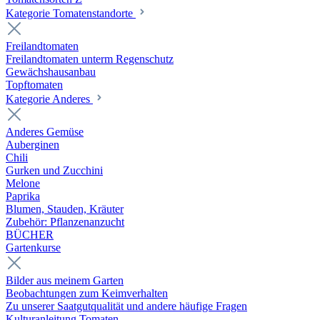
Kategorie Tomatenstandorte
Freilandtomaten
Freilandtomaten unterm Regenschutz
Gewächshausanbau
Topftomaten
Kategorie Anderes
Anderes Gemüse
Auberginen
Chili
Gurken und Zucchini
Melone
Paprika
Blumen, Stauden, Kräuter
Zubehör: Pflanzenanzucht
BÜCHER
Gartenkurse
Bilder aus meinem Garten
Beobachtungen zum Keimverhalten
Zu unserer Saatgutqualität und andere häufige Fragen
Kulturanleitung Tomaten