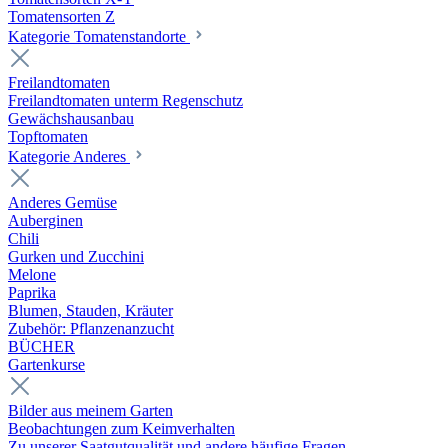
Tomatensorten Z
Kategorie Tomatenstandorte
Freilandtomaten
Freilandtomaten unterm Regenschutz
Gewächshausanbau
Topftomaten
Kategorie Anderes
Anderes Gemüse
Auberginen
Chili
Gurken und Zucchini
Melone
Paprika
Blumen, Stauden, Kräuter
Zubehör: Pflanzenanzucht
BÜCHER
Gartenkurse
Bilder aus meinem Garten
Beobachtungen zum Keimverhalten
Zu unserer Saatgutqualität und andere häufige Fragen