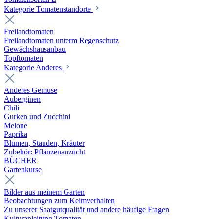
Kategorie Tomatenstandorte
Freilandtomaten
Freilandtomaten unterm Regenschutz
Gewächshausanbau
Topftomaten
Kategorie Anderes
Anderes Gemüse
Auberginen
Chili
Gurken und Zucchini
Melone
Paprika
Blumen, Stauden, Kräuter
Zubehör: Pflanzenanzucht
BÜCHER
Gartenkurse
Bilder aus meinem Garten
Beobachtungen zum Keimverhalten
Zu unserer Saatgutqualität und andere häufige Fragen
Kulturanleitung Tomaten