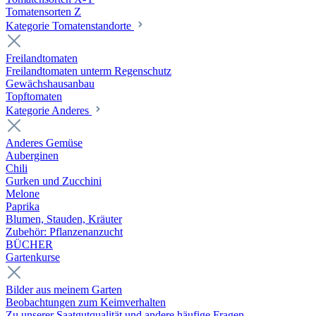
Tomatensorten Z
Kategorie Tomatenstandorte
Freilandtomaten
Freilandtomaten unterm Regenschutz
Gewächshausanbau
Topftomaten
Kategorie Anderes
Anderes Gemüse
Auberginen
Chili
Gurken und Zucchini
Melone
Paprika
Blumen, Stauden, Kräuter
Zubehör: Pflanzenanzucht
BÜCHER
Gartenkurse
Bilder aus meinem Garten
Beobachtungen zum Keimverhalten
Zu unserer Saatgutqualität und andere häufige Fragen