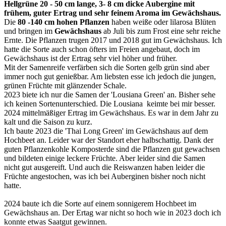
Hellgrüne 20 - 50 cm lange, 3- 8 cm dicke Aubergine mit
frühem, guter Ertrag und sehr feinem Aroma im Gewächshaus.
Die
80 -140 cm hohen Pflanzen
haben weiße oder lilarosa Blüten
und bringen im
Gewächshaus
ab Juli bis zum Frost eine sehr reiche
Ernte. Die Pflanzen trugen 2017 und 2018 gut im Gewächshaus. Ich
hatte die Sorte auch schon öfters im Freien angebaut, doch im
Gewächshaus ist der Ertrag sehr viel höher und früher.
Mit der Samenreife verfärben sich die Sorten gelb grün sind aber
immer noch gut genießbar. Am liebsten esse ich jedoch die jungen,
grünen Früchte mit glänzender Schale.
2023 biete ich nur die Samen der 'Lousiana Green' an. Bisher sehe
ich keinen Sortenunterschied. Die Lousiana keimte bei mir besser.
2024 mittelmäßiger Ertrag im Gewächshaus. Es war in dem Jahr zu
kalt und die Saison zu kurz.
Ich baute 2023 die 'Thai Long Green' im Gewächshaus auf dem
Hochbeet an. Leider war der Standort eher halbschattig. Dank der
guten Pflanzenkohle Komposterde sind die Pflanzen gut gewachsen
und bildeten einige leckere Früchte. Aber leider sind die Samen
nicht gut ausgereift. Und auch die Reiswanzen haben leider die
Früchte angestochen, was ich bei Auberginen bisher noch nicht
hatte.
2024 baute ich die Sorte auf einem sonnigerem Hochbeet im
Gewächshaus an. Der Ertag war nicht so hoch wie in 2023 doch ich
konnte etwas Saatgut gewinnen.