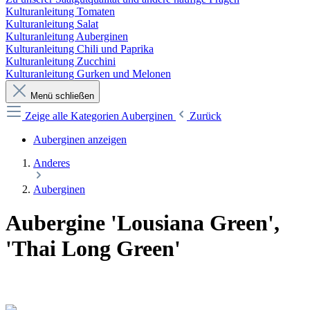
Kulturanleitung Tomaten
Kulturanleitung Salat
Kulturanleitung Auberginen
Kulturanleitung Chili und Paprika
Kulturanleitung Zucchini
Kulturanleitung Gurken und Melonen
Menü schließen
Zeige alle Kategorien
Auberginen
Zurück
Auberginen anzeigen
Anderes
Auberginen
Aubergine 'Lousiana Green',
'Thai Long Green'