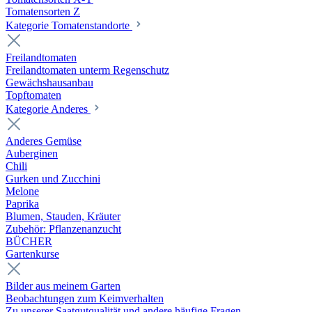
Tomatensorten Z
Kategorie Tomatenstandorte
Freilandtomaten
Freilandtomaten unterm Regenschutz
Gewächshausanbau
Topftomaten
Kategorie Anderes
Anderes Gemüse
Auberginen
Chili
Gurken und Zucchini
Melone
Paprika
Blumen, Stauden, Kräuter
Zubehör: Pflanzenanzucht
BÜCHER
Gartenkurse
Bilder aus meinem Garten
Beobachtungen zum Keimverhalten
Zu unserer Saatgutqualität und andere häufige Fragen