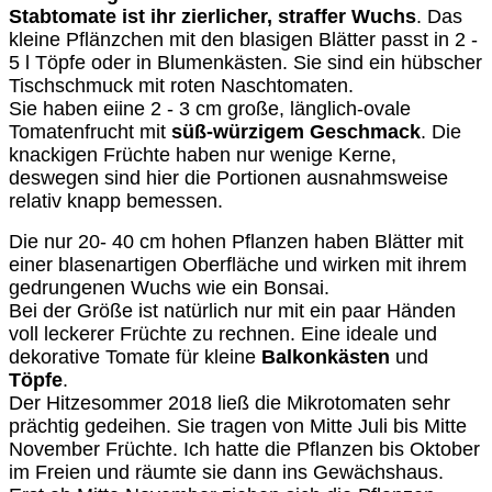
Stabtomate ist ihr zierlicher, straffer Wuchs
. Das
kleine Pflänzchen mit den blasigen Blätter passt in 2 -
5 l Töpfe oder in Blumenkästen. Sie sind ein hübscher
Tischschmuck mit roten Naschtomaten.
Sie haben eiine 2 - 3 cm große, länglich-ovale
Tomatenfrucht mit
süß-würzigem Geschmack
. Die
knackigen Früchte haben nur wenige Kerne,
deswegen sind hier die Portionen aus­nahmsweise
relativ knapp be­messen.
Die nur 20- 40 cm hohen Pflanzen haben Blätter mit
einer blasenartigen Oberfläche und wir­ken mit ihrem
gedrungenen Wuchs wie ein Bonsai.
Bei der Größe ist natürlich nur mit ein paar Händen
voll leckerer Früchte zu rech­nen. Eine ideale und
dekorative Tomate für kleine
Balkonkästen
und
Töpfe
.
Der Hitzesommer 2018 ließ die Mikrotomaten sehr
prächtig gedeihen. Sie tragen von Mitte Juli bis Mitte
November Früchte. Ich hatte die Pflanzen bis Oktober
im Freien und räumte sie dann ins Gewächshaus.