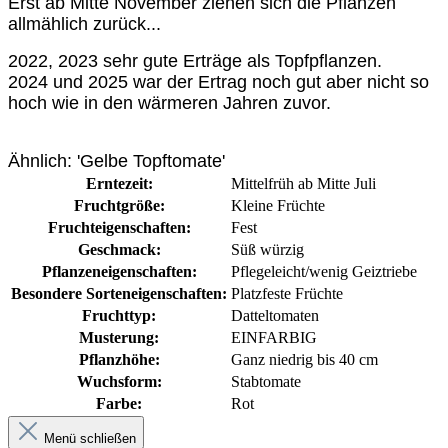
Erst ab Mitte November ziehen sich die Pflanzen
allmählich zurück...
2022, 2023 sehr gute Erträge als Topfpflanzen.
2024 und 2025 war der Ertrag noch gut aber nicht so
hoch wie in den wärmeren Jahren zuvor.
Ähnlich: 'Gelbe Topftomate'
Erntezeit:
Mittelfrüh ab Mitte Juli
Fruchtgröße:
Kleine Früchte
Fruchteigenschaften:
Fest
Geschmack:
Süß würzig
Pflanzeneigenschaften:
Pflegeleicht/wenig Geiztriebe
Besondere Sorteneigenschaften:
Platzfeste Früchte
Fruchttyp:
Datteltomaten
Musterung:
EINFARBIG
Pflanzhöhe:
Ganz niedrig bis 40 cm
Wuchsform:
Stabtomate
Farbe:
Rot
Menü schließen