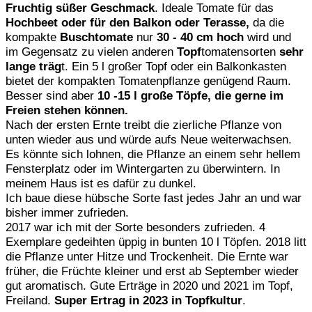
Fruchtig süßer Geschmack
. Ideale Tomate für das
Hochbeet oder für den Balkon oder Terasse,
da die
kompakte
Buschtomate
nur
30 - 40 cm hoch
wird und
im Gegensatz zu vielen anderen
Topf
tomatensorten
sehr
lange träg
t. Ein 5 l großer Topf oder ein Balkonkasten
bietet der kompakten Tomatenpflanze genügend Raum.
Besser sind aber
10 -15 l große Töpfe, die gerne im
Freien stehen können.
Nach der ersten Ernte treibt die zierliche Pflanze von
unten wieder aus und würde aufs Neue weiterwachsen.
Es könnte sich lohnen, die Pflanze an einem sehr hellem
Fensterplatz oder im Wintergarten zu überwintern. In
meinem Haus ist es dafür zu dunkel.
Ich baue diese hübsche Sorte fast jedes Jahr an und war
bisher immer zufrieden.
2017 war ich mit der Sorte besonders zufrieden. 4
Exemplare gedeihten üppig in bunten 10 l Töpfen. 2018 litt
die Pflanze unter Hitze und Trockenheit. Die Ernte war
früher, die Früchte kleiner und erst ab September wieder
gut aromatisch. Gute Erträge in 2020 und 2021 im Topf,
Freiland.
Super Ertrag in 2023 in Topfkultur
.