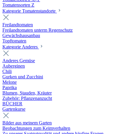
Tomatensorten Z
Kategorie Tomatenstandorte
Freilandtomaten
Freilandtomaten unterm Regenschutz
Gewächshausanbau
Topftomaten
Kategorie Anderes
Anderes Gemüse
Auberginen
Chili
Gurken und Zucchini
Melone
Paprika
Blumen, Stauden, Kräuter
Zubehör: Pflanzenanzucht
BÜCHER
Gartenkurse
Bilder aus meinem Garten
Beobachtungen zum Keimverhalten
Zu unserer Saatgutqualität und andere häufige Fragen