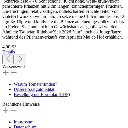
Schärfeklasse 4 - 6 Sehr schöne, 40 cm hohe, weiß- grün-violett
panschierte Pflanzen mit 2 cm langen, tönnchenförmigen Früchten.
Die fruchtigen, relativ saftigen, mittelscharfen Früchte reifen von
violettschwarz zu weinrot ab.Ich setze meine Chili in mindestens 12
l große Töpfe und kultiviere die Pflanze an einem geschütztem Platz
im Freien. Sie kann auch im Gewächshaus ausgepflanzt werden.
Ähnlich: 'Bolivian Rainbow'Seit 2026 "nur" noch als Jungpflanze
während des Pflanzenverkaufs von April bis Mai ab Hof erhältlich.
4,00 €*
Details
Wissenswert
Warum Tomatenfinden?
Unsere Saatgutqualität
Bestellung per Formular (PDF)
Rechtliche Hinweise
Impressum
Datenschutz