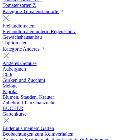
Tomatensorten Z
Kategorie Tomatenstandorte
Freilandtomaten
Freilandtomaten unterm Regenschutz
Gewächshausanbau
Topftomaten
Kategorie Anderes
Anderes Gemüse
Auberginen
Chili
Gurken und Zucchini
Melone
Paprika
Blumen, Stauden, Kräuter
Zubehör: Pflanzenanzucht
BÜCHER
Gartenkurse
Bilder aus meinem Garten
Beobachtungen zum Keimverhalten
Zu unserer Saatgutqualität und andere häufige Fragen