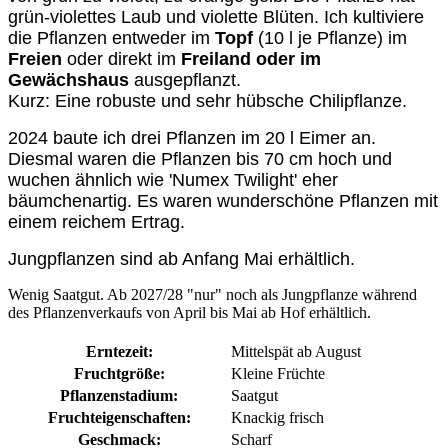
grün-violettes Laub und violette Blüten. Ich kultiviere
die Pflanzen entweder im
Topf
(10 l je Pflanze) im
Freien
oder direkt im
Freiland oder im
Gewächshaus
ausgepflanzt.
Kurz: Eine robuste und sehr hübsche Chilipflanze.
2024 baute ich drei Pflanzen im 20 l Eimer an.
Diesmal waren die Pflanzen bis 70 cm hoch und
wuchen ähnlich wie 'Numex Twilight' eher
bäumchenartig. Es waren wunderschöne Pflanzen mit
einem reichem Ertrag.
Jungpflanzen sind ab Anfang Mai erhältlich.
Wenig Saatgut. Ab 2027/28 "nur" noch als Jungpflanze während
des Pflanzenverkaufs von April bis Mai ab Hof erhältlich.
Erntezeit:
Mittelspät ab August
Fruchtgröße:
Kleine Früchte
Pflanzenstadium:
Saatgut
Fruchteigenschaften:
Knackig frisch
Geschmack:
Scharf