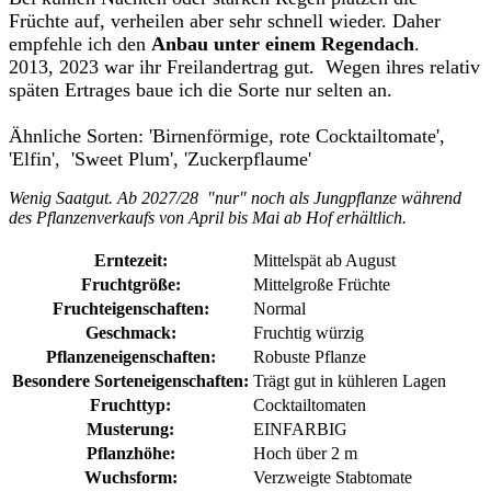
Früchte auf, verheilen aber sehr schnell wieder. Daher
empfehle ich den
Anbau unter einem Regendach
.
2013, 2023 war ihr Freiland­ertrag gut. Wegen ihres relativ
späten Ertrages baue ich die Sorte nur selten an.
Ähnliche Sorten: 'Birnenförmige, rote Cocktailtomate',
'Elfin', 'Sweet Plum', 'Zuckerpflaume'
Wenig Saatgut. Ab 2027/28 "nur" noch als Jungpflanze während
des Pflanzenverkaufs von April bis Mai ab Hof erhältlich.
Erntezeit:
Mittelspät ab August
Fruchtgröße:
Mittelgroße Früchte
Fruchteigenschaften:
Normal
Geschmack:
Fruchtig würzig
Pflanzeneigenschaften:
Robuste Pflanze
Besondere Sorteneigenschaften:
Trägt gut in kühleren Lagen
Fruchttyp:
Cocktailtomaten
Musterung:
EINFARBIG
Pflanzhöhe:
Hoch über 2 m
Wuchsform:
Verzweigte Stabtomate