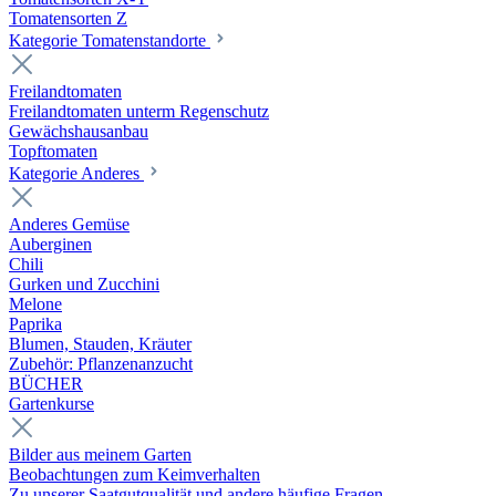
Tomatensorten Z
Kategorie Tomatenstandorte
Freilandtomaten
Freilandtomaten unterm Regenschutz
Gewächshausanbau
Topftomaten
Kategorie Anderes
Anderes Gemüse
Auberginen
Chili
Gurken und Zucchini
Melone
Paprika
Blumen, Stauden, Kräuter
Zubehör: Pflanzenanzucht
BÜCHER
Gartenkurse
Bilder aus meinem Garten
Beobachtungen zum Keimverhalten
Zu unserer Saatgutqualität und andere häufige Fragen