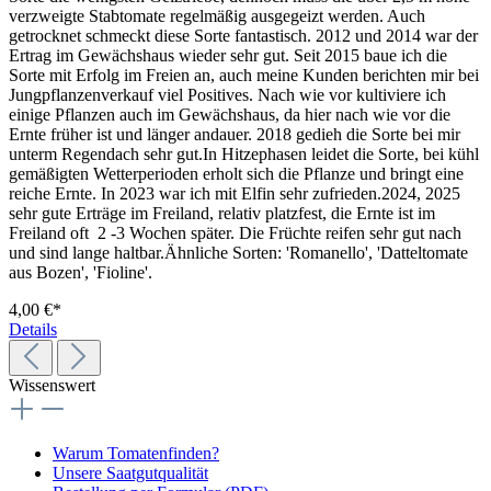
verzweigte Stabtomate regelmäßig ausgegeizt werden. Auch
getrocknet schmeckt diese Sorte fantastisch. 2012 und 2014 war der
Ertrag im Gewächshaus wieder sehr gut. Seit 2015 baue ich die
Sorte mit Erfolg im Freien an, auch meine Kunden berichten mir bei
Jungpflanzenverkauf viel Positives. Nach wie vor kultiviere ich
einige Pflanzen auch im Gewächshaus, da hier nach wie vor die
Ernte früher ist und länger andauer. 2018 gedieh die Sorte bei mir
unterm Regendach sehr gut.In Hitzephasen leidet die Sorte, bei kühl
gemäßigten Wetterperioden erholt sich die Pflanze und bringt eine
reiche Ernte. In 2023 war ich mit Elfin sehr zufrieden.2024, 2025
sehr gute Erträge im Freiland, relativ platzfest, die Ernte ist im
Freiland oft 2 -3 Wochen später. Die Früchte reifen sehr gut nach
und sind lange haltbar.Ähnliche Sorten: 'Romanello', 'Datteltomate
aus Bozen', 'Fioline'.
4,00 €*
Details
Wissenswert
Warum Tomatenfinden?
Unsere Saatgutqualität