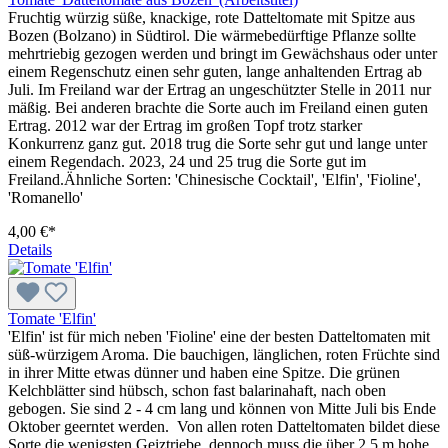
Fruchtig würzig süße, knackige, rote Datteltomate mit Spitze aus
Bozen (Bolzano) in Südtirol. Die wärmebedürftige Pflanze sollte
mehr­triebig gezogen werden und bringt im Gewächshaus oder unter
einem Regenschutz einen sehr guten, lange anhaltenden Ertrag ab
Juli. Im Freiland war der Ertrag an ungeschützter Stelle in 2011 nur
mäßig. Bei anderen brachte die Sorte auch im Freiland einen guten
Ertrag. 2012 war der Ertrag im großen Topf trotz starker
Konkurrenz ganz gut. 2018 trug die Sorte sehr gut und lange unter
einem Regendach. 2023, 24 und 25 trug die Sorte gut im
Freiland.Ähnliche Sorten: 'Chinesische Cock­tail', 'Elfin', 'Fioline',
'Romanello'
4,00 €*
Details
Tomate 'Elfin'
'Elfin' ist für mich neben 'Fioline' eine der besten Datteltomaten mit
süß-würzigem Aroma. Die bauchigen, länglichen, roten Früchte sind
in ihrer Mitte etwas dünner und haben eine Spitze. Die grünen
Kelchblätter sind hübsch, schon fast balarinahaft, nach oben
gebogen. Sie sind 2 - 4 cm lang und können von Mitte Juli bis Ende
Oktober geerntet werden. Von allen roten Datteltomaten bildet diese
Sorte die wenigsten Geiztriebe, dennoch muss die über 2,5 m hohe