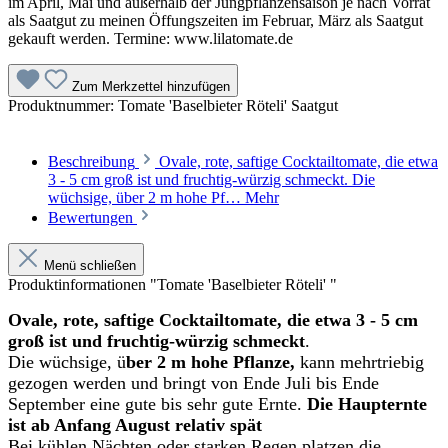
im April, Mai und außerhalb der Jungpflanzensaison je nach Vorrat
als Saatgut zu meinen Öffungszeiten im Februar, März als Saatgut
gekauft werden. Termine: www.lilatomate.de
Zum Merkzettel hinzufügen
Produktnummer:
Tomate 'Baselbieter Röteli' Saatgut
Beschreibung
Ovale, rote, saftige Cocktailtomate, die etwa
3 - 5 cm groß ist und fruchtig-würzig schmeckt. Die
wüchsige, über 2 m hohe Pf…
Mehr
Bewertungen
Menü schließen
Produktinformationen "Tomate 'Baselbieter Röteli' "
Ovale, rote, saftige Cocktailtomate, die etwa 3 - 5 cm
groß ist und fruchtig-würzig schmeckt
.
Die wüchsige, ü
ber 2 m hohe Pflanze,
kann mehrtriebig
gezogen werden und bringt von Ende Juli bis Ende
September eine gute bis sehr gute Ernte.
Die Haupternte
ist ab Anfang August relativ spät
Bei kühlen Nächten oder starken Regen platzen die