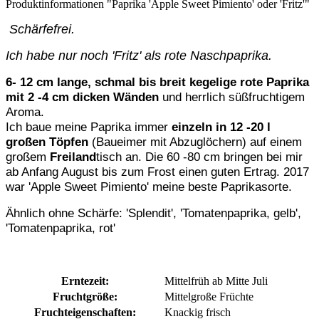
Produktinformationen "Paprika 'Apple Sweet Pimiento' oder 'Fritz'"
Schärfefrei.
Ich habe nur noch 'Fritz' als rote Naschpaprika.
6- 12 cm lange, schmal bis breit kegelige rote Paprika
mit 2 -4 cm dicken Wänden
und herrlich süßfruchtigem
Aroma.
Ich baue meine Paprika immer
einzeln in 12 -20 l
großen Töpfen
(Baueimer mit Abzuglöchern) auf einem
großem
Freiland
tisch an. Die 60 -80 cm bringen bei mir
ab Anfang August bis zum Frost einen guten Ertrag. 2017
war 'Apple Sweet Pimiento' meine beste Paprikasorte.
Ähnlich ohne Schärfe: 'Splendit', 'Tomatenpaprika, gelb',
'Tomatenpaprika, rot'
Erntezeit:
Mittelfrüh ab Mitte Juli
Fruchtgröße:
Mittelgroße Früchte
Fruchteigenschaften:
Knackig frisch