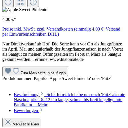
4,00 €*
Preise inkl. MwSt. zzgl. Versandkosten (einmalig 4,00 €, Versand
per Einwurfeinschreiben DHL)
Nur Direktverkauf ab Hof: Die Sorte kann vor Ort als Jungpflanze
im April, Mai und außerhalb der Jungpflanzensaison je nach Vorrat
als Saatgut zu meinen Öffungszeiten im Februar, März als Saatgut
gekauft werden. Termine: www.lilatomate.de
Zum Merkzettel hinzufügen
Produktnummer:
Paprika 'Apple Sweet Pimiento' oder 'Fritz'
Beschreibung
Schärfefrei.Ich habe nur noch 'Fritz' als rote
Naschpaprika. 6- 12 cm lange, schmal bis breit kegelige rote
Paprika m…
Mehr
Bewertungen
Menü schließen