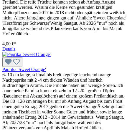
Freiland. Die reife Früchte konnten schon ab Anfang August
geerntet werden. Warum die Kerne von gesunden kräftigen
Mutterpflanzen aus 2017 in 2018 nicht oder spät keimten weiß ich
nicht. Ältere Jahrgänge gingen gut auf. Ähnlich: 'Sweet Chocolate',
'Herzförmiger Schwarzer'Wenig Saatgut. Ab 2026 "nur" noch als
Jungpflanze während des Pflanzenverkaufs von April bis Mai ab
Hof erhältlich.
4,00 €*
Details
Paprika 'Sweet Orange'
6- 10 cm lange, schmal bis breit kegelige leuchtend orange
Nachpaprika mit 2 -4 cm dicken Wänden und herrlich
süßfruchtigem Aroma. Die Früchte haben nur wenige Sorten. Ich
baue meine Paprika immer einzeln in 12 -20 l großen Töpfen
(Baueimer mit Abzuglöchern) auf einem großem Freilandtisch an.
Die 80 -120 cm bringen bei mir ab Anfang August bis zum Frost
einen guten Ertrag. 2017 gedieh die 'Sweet OrangeÄ sehr gut auf
meinem Tischbeet in voller Sonne.Guter und früher, sowie lange
anhaltender Ertrag 2012 - 2014 im Gewächshaus. Wenig Saatgut.
Ab 2027/28 "nur" noch als Jungpflanze während des
Pflanzenverkaufs von April bis Mai ab Hof erhältlich.