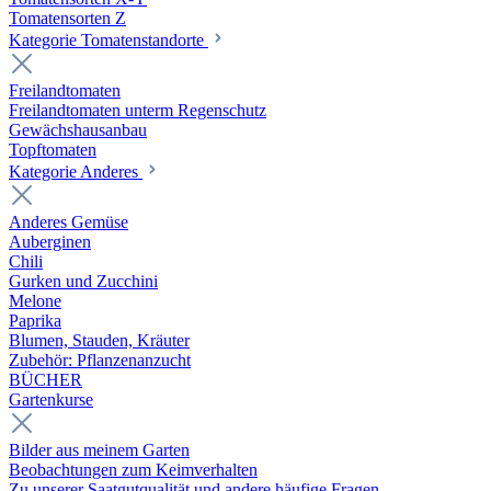
Tomatensorten Z
Kategorie Tomatenstandorte
Freilandtomaten
Freilandtomaten unterm Regenschutz
Gewächshausanbau
Topftomaten
Kategorie Anderes
Anderes Gemüse
Auberginen
Chili
Gurken und Zucchini
Melone
Paprika
Blumen, Stauden, Kräuter
Zubehör: Pflanzenanzucht
BÜCHER
Gartenkurse
Bilder aus meinem Garten
Beobachtungen zum Keimverhalten
Zu unserer Saatgutqualität und andere häufige Fragen