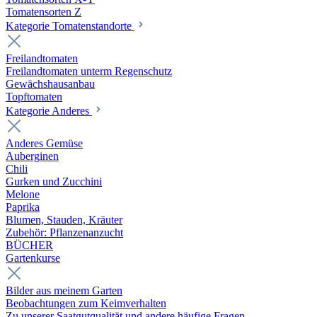
Tomatensorten Z
Kategorie Tomatenstandorte
Freilandtomaten
Freilandtomaten unterm Regenschutz
Gewächshausanbau
Topftomaten
Kategorie Anderes
Anderes Gemüse
Auberginen
Chili
Gurken und Zucchini
Melone
Paprika
Blumen, Stauden, Kräuter
Zubehör: Pflanzenanzucht
BÜCHER
Gartenkurse
Bilder aus meinem Garten
Beobachtungen zum Keimverhalten
Zu unserer Saatgutqualität und andere häufige Fragen