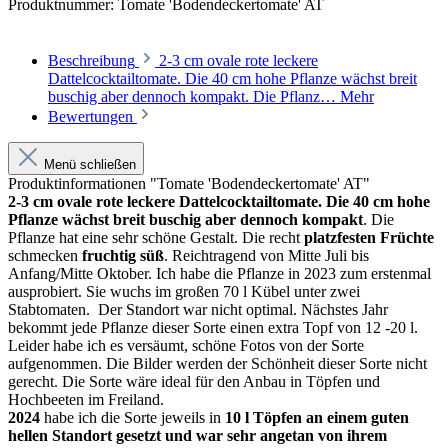
Produktnummer:
Tomate 'Bodendeckertomate' AT
Beschreibung
2-3 cm ovale rote leckere
Dattelcocktailtomate. Die 40 cm hohe Pflanze wächst breit
buschig aber dennoch kompakt. Die Pflanz…
Mehr
Bewertungen
Menü schließen
Produktinformationen "Tomate 'Bodendeckertomate' AT"
2-3 cm ovale rote leckere Dattelcocktailtomate. Die 40 cm hohe
Pflanze wächst breit buschig aber dennoch kompakt
. Die
Pflanze hat eine sehr schöne Gestalt. Die recht
platzfesten Früchte
schmecken
fruchtig süß
. Reichtragend von Mitte Juli bis
Anfang/Mitte Oktober. Ich habe die Pflanze in 2023 zum erstenmal
ausprobiert. Sie wuchs im großen 70 l Kübel unter zwei
Stabtomaten. Der Standort war nicht optimal. Nächstes Jahr
bekommt jede Pflanze dieser Sorte einen extra Topf von 12 -20 l.
Leider habe ich es versäumt, schöne Fotos von der Sorte
aufgenommen. Die Bilder werden der Schönheit dieser Sorte nicht
gerecht. Die Sorte wäre ideal für den Anbau in Töpfen und
Hochbeeten im Freiland.
2024
habe ich die Sorte jeweils in
10 l Töpfen an einem guten
hellen Standort gesetzt und war sehr angetan von ihrem