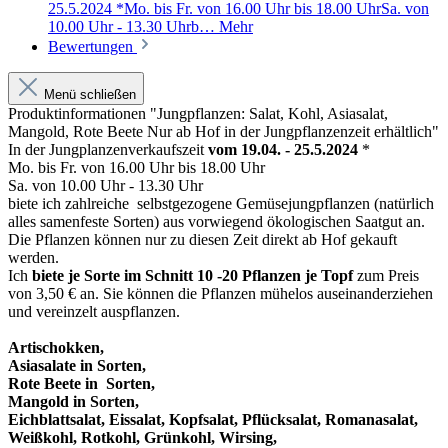
25.5.2024 *Mo. bis Fr. von 16.00 Uhr bis 18.00 UhrSa. von
10.00 Uhr - 13.30 Uhrb…
Mehr
Bewertungen
Menü schließen
Produktinformationen "Jungpflanzen: Salat, Kohl, Asiasalat,
Mangold, Rote Beete Nur ab Hof in der Jungpflanzenzeit erhältlich"
In der Jungplanzenverkaufszeit
vom 19.04. - 25.5.2024
*
Mo. bis Fr. von 16.00 Uhr bis 18.00 Uhr
Sa. von 10.00 Uhr - 13.30 Uhr
biete ich zahlreiche selbstgezogene Gemüsejungpflanzen (natürlich
alles samenfeste Sorten) aus vorwiegend ökologischen Saatgut an.
Die Pflanzen können nur zu diesen Zeit direkt ab Hof gekauft
werden.
Ich
biete je Sorte im Schnitt 10 -20 Pflanzen je Topf
zum Preis
von 3,50 € an. Sie können die Pflanzen mühelos auseinanderziehen
und vereinzelt auspflanzen.
Artischokken,
Asiasalate in Sorten,
Rote Beete in Sorten,
Mangold in Sorten,
Eichblattsalat, Eissalat, Kopfsalat, Pflücksalat, Romanasalat,
Weißkohl, Rotkohl, Grünkohl, Wirsing,