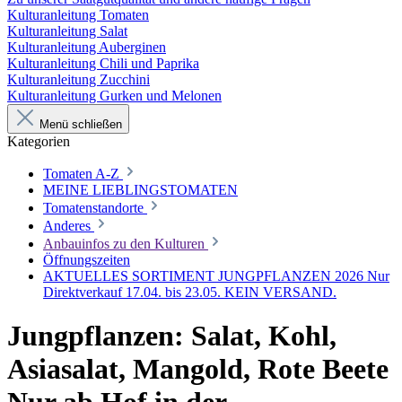
Kulturanleitung Tomaten
Kulturanleitung Salat
Kulturanleitung Auberginen
Kulturanleitung Chili und Paprika
Kulturanleitung Zucchini
Kulturanleitung Gurken und Melonen
Menü schließen
Kategorien
Tomaten A-Z
MEINE LIEBLINGSTOMATEN
Tomatenstandorte
Anderes
Anbauinfos zu den Kulturen
Öffnungszeiten
AKTUELLES SORTIMENT JUNGPFLANZEN 2026 Nur
Direktverkauf 17.04. bis 23.05. KEIN VERSAND.
Jungpflanzen: Salat, Kohl,
Asiasalat, Mangold, Rote Beete