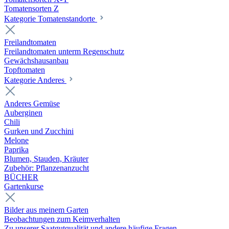
Tomatensorten Z
Kategorie Tomatenstandorte
Freilandtomaten
Freilandtomaten unterm Regenschutz
Gewächshausanbau
Topftomaten
Kategorie Anderes
Anderes Gemüse
Auberginen
Chili
Gurken und Zucchini
Melone
Paprika
Blumen, Stauden, Kräuter
Zubehör: Pflanzenanzucht
BÜCHER
Gartenkurse
Bilder aus meinem Garten
Beobachtungen zum Keimverhalten
Zu unserer Saatgutqualität und andere häufige Fragen