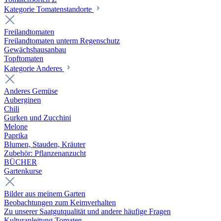
Kategorie Tomatenstandorte
Freilandtomaten
Freilandtomaten unterm Regenschutz
Gewächshausanbau
Topftomaten
Kategorie Anderes
Anderes Gemüse
Auberginen
Chili
Gurken und Zucchini
Melone
Paprika
Blumen, Stauden, Kräuter
Zubehör: Pflanzenanzucht
BÜCHER
Gartenkurse
Bilder aus meinem Garten
Beobachtungen zum Keimverhalten
Zu unserer Saatgutqualität und andere häufige Fragen
Kulturanleitung Tomaten