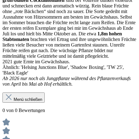
grün-blauen Cocktailtomaten
sind bei Vollreife dunkel violettrot
und schmecken erst dann aromatisch würzig. Rein blaue Früchte
ohne „rote Bäckchen“ sind noch zu sauer. Die Sorte gedeiht mit
Ausnahme von Hitzesommern am besten im Gewächshaus. Selbst
im Sommer brauchen die Früchte recht lange zum Reifen. Die Ernte
der ersten reifen Exemplare ging bei mir im Gewächshaus ab Ende
Juli los und hielt bis Mitte Oktober an. Die etwa
1,8m hohen
Stabtomaten
brachten viel Ertrag und ihre ungewöhnlichen Früchte
ließen viele Besucher von meinem Gartenfest staunen. Unreife
Früchte reifen gut nach. Die wüchsige Pflanze bildet nur
mittelmäßig viele Geiztriebe und ist damit pflegeleicht.
2021 gute Ernte im Gewächshaus.
Ähnlich: 'Helsing Junctions Blue', 'Shadow Boxing', 'TW 25',
'Black Eagle'
Ab 2026 nur noch als Jungpflanze während des Pflanzenverkaufs
von April bis Mai ab Hof erhältlich.
Menü schließen
0 von 0 Bewertungen