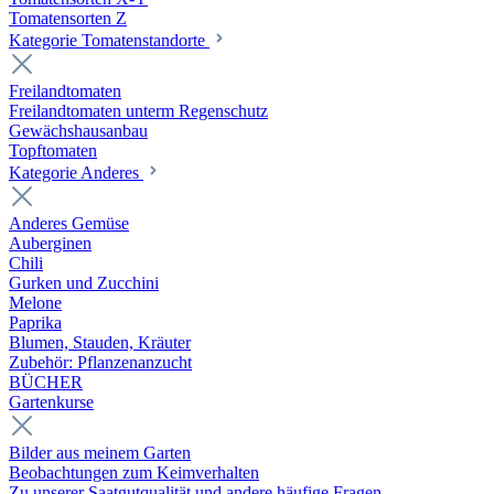
Tomatensorten Z
Kategorie Tomatenstandorte
Freilandtomaten
Freilandtomaten unterm Regenschutz
Gewächshausanbau
Topftomaten
Kategorie Anderes
Anderes Gemüse
Auberginen
Chili
Gurken und Zucchini
Melone
Paprika
Blumen, Stauden, Kräuter
Zubehör: Pflanzenanzucht
BÜCHER
Gartenkurse
Bilder aus meinem Garten
Beobachtungen zum Keimverhalten
Zu unserer Saatgutqualität und andere häufige Fragen