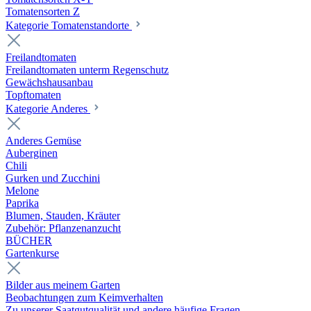
Tomatensorten Z
Kategorie Tomatenstandorte
Freilandtomaten
Freilandtomaten unterm Regenschutz
Gewächshausanbau
Topftomaten
Kategorie Anderes
Anderes Gemüse
Auberginen
Chili
Gurken und Zucchini
Melone
Paprika
Blumen, Stauden, Kräuter
Zubehör: Pflanzenanzucht
BÜCHER
Gartenkurse
Bilder aus meinem Garten
Beobachtungen zum Keimverhalten
Zu unserer Saatgutqualität und andere häufige Fragen